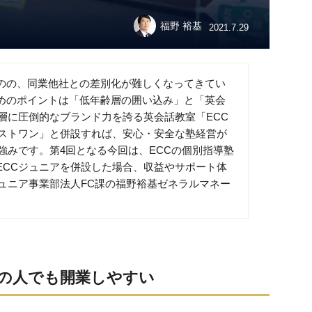
福野 裕基
2021.7.29
のの、同業他社との差別化が難しくなってきてい
めのポイントは「低年齢層の囲い込み」と「英会
層に圧倒的なブランド力を誇る英会話教室「ECC
ベストワン」と併設すれば、安心・安全な塾経営が
強みです。第4回となる今回は、ECCの個別指導塾
ECCジュニアを併設した場合、収益やサポート体
ュニア事業部法人FC課の福野裕基ゼネラルマネー
の人でも開業しやすい