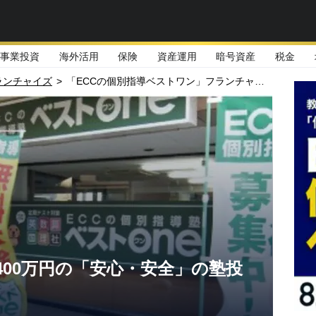
事業投資
海外活用
保険
資産運用
暗号資産
税金
ランチャイズ
>
「ECCの個別指導ベストワン」フランチャイズ事業が子どもを元気にする
400万円の「安心・安全」の塾投