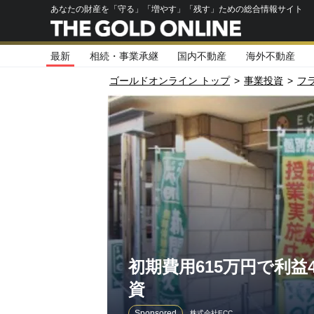
あなたの財産を「守る」「増やす」「残す」ための総合情報サイト
最新
相続・事業承継
国内不動産
海外不動産
ゴールドオンライン トップ
>
事業投資
>
フ
初期費用615万円で利益
資
Sponsored
株式会社ECC