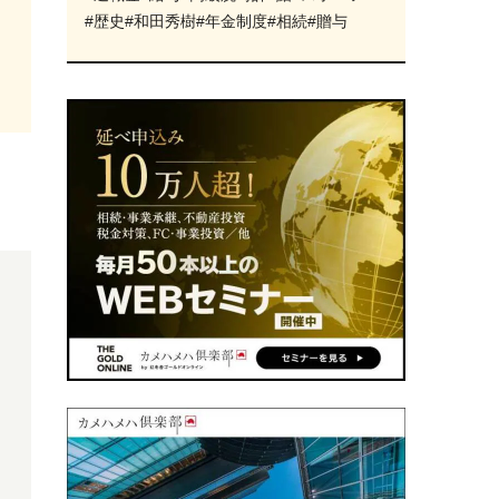
#歴史
#和田秀樹
#年金制度
#相続
#贈与