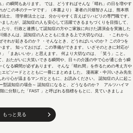
れ」の瞬間もあります。 では、どうすればそんな「晴れ」の日を増やす
それがこの本のテーマです」（本書より） 著者の川畑智さんは、熊本県
療法士。 理学療法士とは、分かりやすく言えばリハビリの専門職です。
いましたが、認知症の人も安心して活躍できるまちづくりを目指して、
したり、行政と連携して認知症の方やご家族に向けた講演会を実施した
な川畑さんは、認知症の人とともに生きる上で大切なのは、 ・これから
ぜそれが起きるのか？ ・そんなとき、どうればいいのか？ この3つを
います。 知っておけば、この準備ができます。 いざそのときに対応が
さ」「まあいいか」と思えます。 何より大切なのは、「笑う」こと。
て、おたがいに大笑いできる瞬間や、日々の介護の中で心が通じ合う瞬
かくなる瞬間が必ずあります。 そんな「晴れ間」を作るための考え方や
たエピソードととともに一冊にまとめました。 漫画家・中川いさみ先生
んわり心が温まるマンガとともに、お読みください。 認知症の人に起こ
マー型認知症の場合～ 認知症になると、どうなるのか？ アルツハイマ
階に分類した「FAST 」と呼ばれる指標をもとに、見ていきましょ
もっと見る