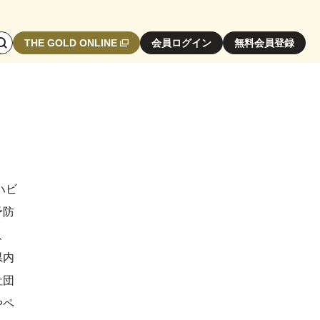
検
THE GOLD ONLINE
会員ログイン
無料会員登録
索
エ
リ
ア
開
閉
ボ
タ
ハビ
ン
予防
、
県内
社団
やペ