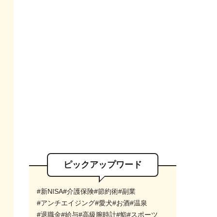
ピックアップワード
#新NISA
#介護保険
#節約術
#副業
#アンチエイジング
#愛犬
#お酒
#温泉
#退職金
#給与
#高級腕時計
#鮨
#スポーツ