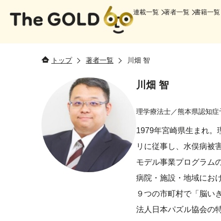
連載一覧
著者一覧
書籍一覧
トップ
著者一覧
川畑 智
川畑 智
理学療法士／熊本県認知症
1979年宮崎県生まれ
リに従事し、水俣病被
モデル事業プログラムの
病院・施設・地域にお
９つの市町村で「脳い
法人日本パズル協会の