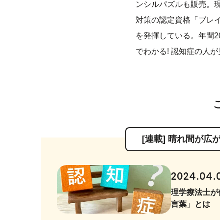
ンシルパズルも販売。現
対策の認定資格「ブレ
を発揮している。年間2
でわかる! 認知症の人
[連載] 晴れ間が
2024.04.
理学療法士が
言葉」とは