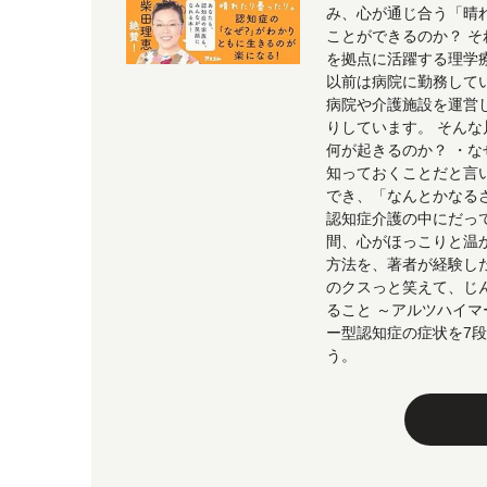
み、心が通じ合う「晴
ことができるのか？ 
を拠点に活躍する理学
以前は病院に勤務して
病院や介護施設を運営
りしています。 そん
何が起きるのか？ ・な
知っておくことだと言
でき、「なんとかなる
認知症介護の中にだっ
間、心がほっこりと温
方法を、著者が経験し
のクスっと笑えて、じ
ること ～アルツハイ
ー型認知症の症状を7段
う。