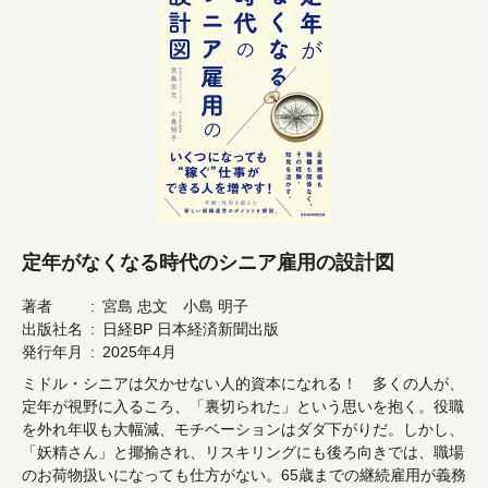
定年がなくなる時代のシニア雇用の設計図
著者
宮島 忠文 小島 明子
出版社名
日経BP 日本経済新聞出版
発行年月
2025年4月
ミドル・シニアは欠かせない人的資本になれる！ 多くの人が、
定年が視野に入るころ、「裏切られた」という思いを抱く。役職
を外れ年収も大幅減、モチベーションはダダ下がりだ。しかし、
「妖精さん」と揶揄され、リスキリングにも後ろ向きでは、職場
のお荷物扱いになっても仕方がない。65歳までの継続雇用が義務