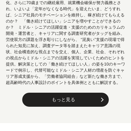
化、さらに70歳までの継続雇用、就業機会確保が努力義務とさ
れ、いよいよ「定年がなくなる時代」を迎えたいま、どうすれ
ば、シニア社員のモチベーションを維持し、稼ぎ続けてもらえる
のか？ 「働き続けてほしい」シニアを増やすことができるの
か？ ミドル・シニアの活躍促進・支援のためのカリキュラムの
開発・運営者と、キャリアに関する調査研究者がタッグを組み、
労使双方の課題を浮き彫りにしながら、 “泥臭い”支援の現場で得
られた知見に加え、調査データ等を踏まえたキャリア意識の現
状、社会構造的な視点までを交え、個人、企業、社会、それぞれ
の視点からミドル・シニアの活躍を実現していくためのヒントを
提供。解決策としての「働き続けてほしい人」の姿を10のキーワ
ードで例示し、代替可能なミドル・シニア人材の増産を防ぐキャ
リア形成支援から、「労働者協同組合」など新たな働き方まで、
超高齢時代の人事設計のポイントを具体例とともに解説する。
もっと見る