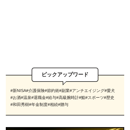
ピックアップワード
#新NISA
#介護保険
#節約術
#副業
#アンチエイジング
#愛犬
#お酒
#温泉
#退職金
#給与
#高級腕時計
#鮨
#スポーツ
#歴史
#和田秀樹
#年金制度
#相続
#贈与