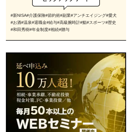
#新NISA
#介護保険
#節約術
#副業
#アンチエイジング
#愛犬
#お酒
#温泉
#退職金
#給与
#高級腕時計
#鮨
#スポーツ
#歴史
#和田秀樹
#年金制度
#相続
#贈与