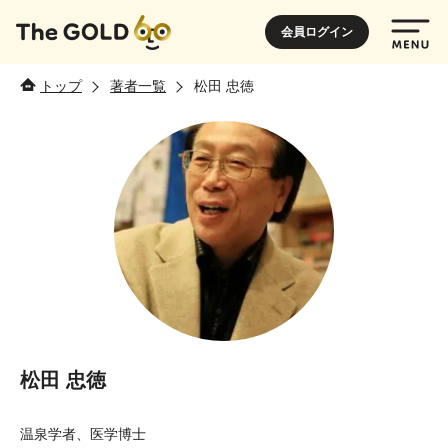
会員ログイン
トップ
著者一覧
松田 忠徳
松田 忠徳
温泉学者、医学博士