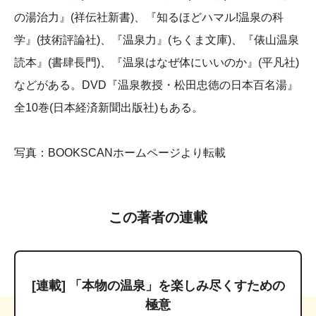
の湯治力』(祥伝社新書)、『知るほどハマル!温泉の科
学』(技術評論社)、『温泉力』(ちくま文庫)、『俵山温泉
読本』(書肆長門)、『温泉はなぜ体にいいのか』(平凡社)
などがある。DVD『温泉教授・松田忠徳の日本百名湯』
全10巻(日本経済新聞出版社)もある。
写真：BOOKSCANホームページより転載
この著者の連載
[連載] 「本物の温泉」を楽しみ尽くすための
極意