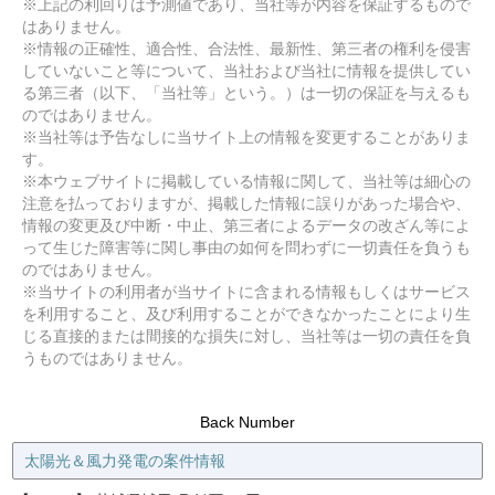
※上記の利回りは予測値であり、当社等が内容を保証するもので
はありません。
※情報の正確性、適合性、合法性、最新性、第三者の権利を侵害
していないこと等について、当社および当社に情報を提供してい
る第三者（以下、「当社等」という。）は一切の保証を与えるも
のではありません。
※当社等は予告なしに当サイト上の情報を変更することがありま
す。
※本ウェブサイトに掲載している情報に関して、当社等は細心の
注意を払っておりますが、掲載した情報に誤りがあった場合や、
情報の変更及び中断・中止、第三者によるデータの改ざん等によ
って生じた障害等に関し事由の如何を問わずに一切責任を負うも
のではありません。
※当サイトの利用者が当サイトに含まれる情報もしくはサービス
を利用すること、及び利用することができなかったことにより生
じる直接的または間接的な損失に対し、当社等は一切の責任を負
うものではありません。
Back Number
太陽光＆風力発電の案件情報