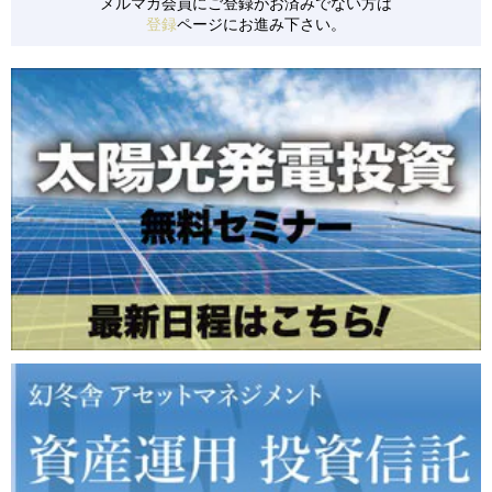
メルマガ会員にご登録がお済みでない方は
登録
ページにお進み下さい。
【S0152】 千葉県旭市/低圧/24円
【S0153】 千葉県旭市/低圧/24円
【S0154】 山梨県南都留郡/低圧/36円
【S0155】 群馬県安中市/低圧/21円
【S0157】 茨城県かすみがうら市/低圧/36円
【S0158】 北海道白糠町/低圧/24円