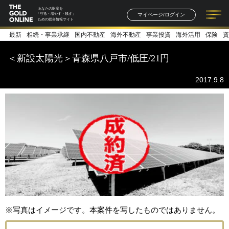
あなたの財産を
マイページ/ログイン
「守る・増やす・残す」
ための総合情報サイト
最新
相続・事業承継
国内不動産
海外不動産
事業投資
海外活用
保険
資
記事一覧
連載一覧
著者一覧
書籍一覧
セミナー情報
お知らせ
＜新設太陽光＞青森県八戸市/低圧/21円
2017.9.8
※写真はイメージです。本案件を写したものではありません。