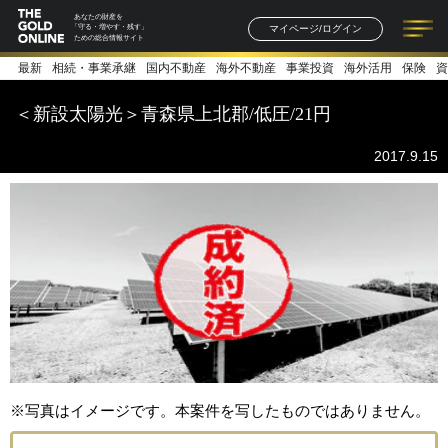
あなたの財産を
マイページ/ログイン
「守る・増やす・残す」
ための総合情報サイト
最新
相続・事業承継
国内不動産
海外不動産
事業投資
海外活用
保険
資
記事一覧
連載一覧
著者一覧
書籍一覧
セミナー情報
お知らせ
＜新設太陽光＞青森県上北郡/低圧/21円
2017.9.15
※写真はイメージです。本案件を写したものではありません。