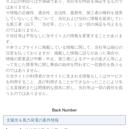
※上記の利回りは予測値であり、当社等が内容を保証するもので
はありません。
※情報の正確性、適合性、合法性、最新性、第三者の権利を侵害
していないこと等について、当社および当社に情報を提供してい
る第三者（以下、「当社等」という。）は一切の保証を与えるも
のではありません。
※当社等は予告なしに当サイト上の情報を変更することがありま
す。
※本ウェブサイトに掲載している情報に関して、当社等は細心の
注意を払っておりますが、掲載した情報に誤りがあった場合や、
情報の変更及び中断・中止、第三者によるデータの改ざん等によ
って生じた障害等に関し事由の如何を問わずに一切責任を負うも
のではありません。
※当サイトの利用者が当サイトに含まれる情報もしくはサービス
を利用すること、及び利用することができなかったことにより生
じる直接的または間接的な損失に対し、当社等は一切の責任を負
うものではありません。
Back Number
太陽光＆風力発電の案件情報