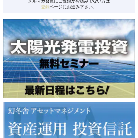
メルマガ会員にご登録がお済みでない方は
登録
ページにお進み下さい。
【S0152】 千葉県旭市/低圧/24円
【S0153】 千葉県旭市/低圧/24円
【S0154】 山梨県南都留郡/低圧/36円
【S0155】 群馬県安中市/低圧/21円
【S0157】 茨城県かすみがうら市/低圧/36円
【S0158】 北海道白糠町/低圧/24円