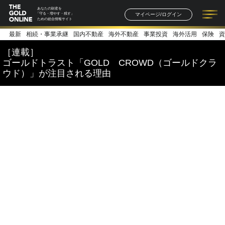
あなたの財産を
マイページ/ログイン
「守る・増やす・残す」
ための総合情報サイト
最新
相続・事業承継
国内不動産
海外不動産
事業投資
海外活用
保険
資
記事一覧
連載一覧
著者一覧
書籍一覧
セミナー情報
お知らせ
［連載］
ゴールドトラスト「GOLD CROWD（ゴールドクラ
ウド）」が注目される理由