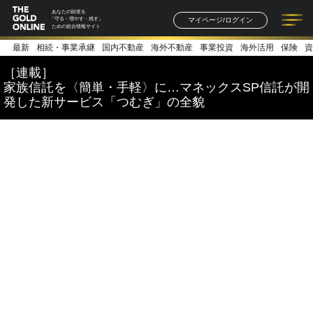
あなたの財産を
マイページ/ログイン
「守る・増やす・残す」
ための総合情報サイト
最新
相続・事業承継
国内不動産
海外不動産
事業投資
海外活用
保険
資
記事一覧
連載一覧
著者一覧
書籍一覧
セミナー情報
お知らせ
［連載］
家族信託を〈簡単・手軽〉に…マネックスSP信託が開
発した新サービス「つむぎ」の全貌