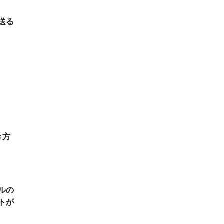
送る
き方
ルの
トが