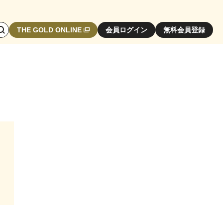
検
THE GOLD ONLINE
会員ログイン
無料会員登録
索
エ
リ
ア
開
閉
ボ
タ
ン