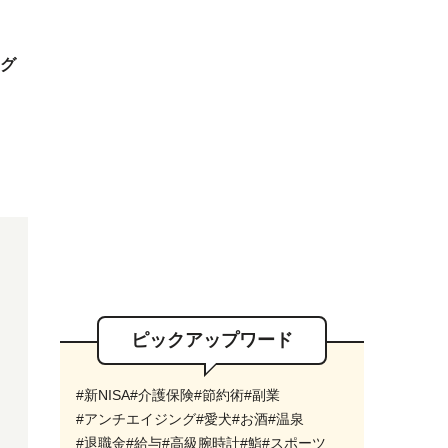
 グ
ピックアップワード
#新NISA
#介護保険
#節約術
#副業
#アンチエイジング
#愛犬
#お酒
#温泉
#退職金
#給与
#高級腕時計
#鮨
#スポーツ