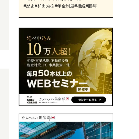
#歴史
#和田秀樹
#年金制度
#相続
#贈与