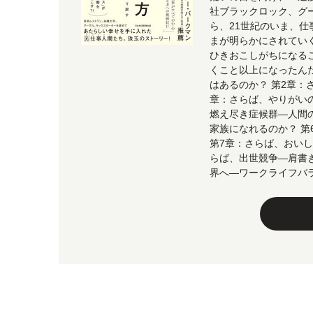
社ブラックロック、グ
ら、21世紀のいま、
まが明らかにされてい
ひきおこしがちになる
くこと以上になったん
はあるのか？ 第2章
章：さらば、やりがい
燃え尽き症候群―人間の
家族になれるのか？ 
第7章：さらば、おい
らば、出世競争―肩書
界へ―ワークライフバ