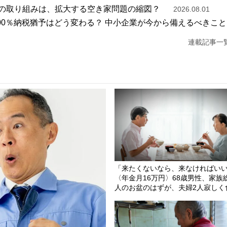
の取り組みは、拡大する空き家問題の縮図？
2026.08.01
100％納税猶予はどう変わる？ 中小企業が今から備えるべきこと
連載記事一
「来たくないなら、来なければい
〈年金月16万円〉68歳男性、家族総
人のお盆のはずが、夫婦2人寂しく
を囲むワケ