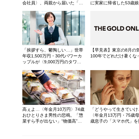
会社員〉、両親から届いた「お
に実家に帰省した53歳娘
前はもう家族じゃない」の手紙
母親の姿に思わず涙。＜
困ってない”という油断
「挨拶すら、鬱陶しい…」世帯
【早見表】東京の8月の
年収1,500万円・30代パワーカ
100年でどれだけ暑くな
ップルが〈9,000万円のタワマ
ン〉購入→半年後、コンシェル
ジュの前を“顔を伏せて”通るワ
ケ
高ぇよ…〈年金月10万円〉74歳
「どうやって生きていけ
おひとりさま男性の悲鳴。「惣
〈年金月13万円・75歳母
菜すら手が出ない」“物価高”直
歳息子の「スマホ代」を
撃の厳しい老後
けた末路