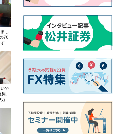
りまし
の70
す53
四畳
ないで
長男、
2万