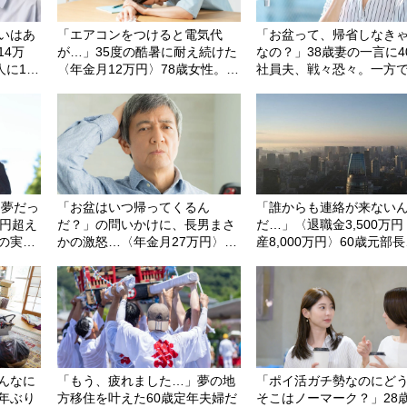
いはあ
「エアコンをつけると電気代
「お盆って、帰省しなき
14万
が…」35度の酷暑に耐え続けた
なの？」38歳妻の一言に4
人に1万
〈年金月12万円〉78歳女性。救
社員夫、戦々恐々。一方
た残酷
急搬送で支払った「高すぎる代
「孫が生きがい」の66歳
償」
拍手喝采のワケ
て夢だっ
「お盆はいつ帰ってくるん
「誰からも連絡が来ない
万円超え
だ？」の問いかけに、長男まさ
だ…」〈退職金3,500万
月の実家
かの激怒…〈年金月27万円〉68
産8,000万円〉60歳元部
を決意
歳夫婦が知らずに踏んだ「想定
ワマンの窓から東京タワ
外の地雷」
める「贅沢な絶望」
んなに
「もう、疲れました…」夢の地
「ポイ活ガチ勢なのにど
年ぶり
方移住を叶えた60歳定年夫婦だ
そこはノーマーク？」28