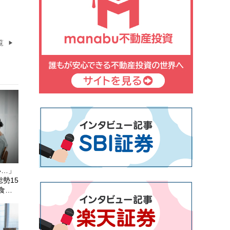
覧
い…」
勢15
食卓