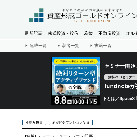
最新記事
株式投資・投信
為替
不動産投資
オル
連載一覧
著者一覧
書籍一覧
セミナー開始
無料WEBセミナー
fundno
テージへ。今、機関投資家が注視するポイントとは／SpaceX上場、
不動産投資
新築区分マンション投資
[連載]
スマートニュースプラス記事