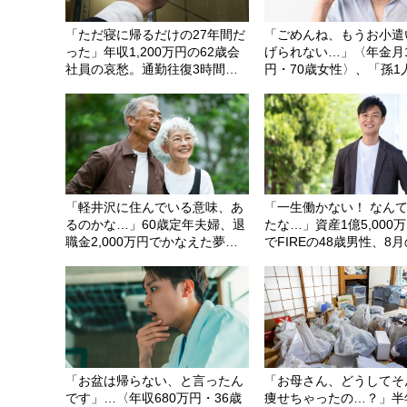
「ただ寝に帰るだけの27年間だ
「ごめんね、もうお小遣
った」年収1,200万円の62歳会
げられない…」〈年金月
社員の哀愁。通勤往復3時間半
円・70歳女性〉、「孫1
で守った〈郊外の広いマイホー
円」をやめた夜に耳にし
ム〉で、定年直前に直面したま
な真実
さかの事態【FPが解説】
「軽井沢に住んでいる意味、あ
「一生働かない！ なん
るのかな…」60歳定年夫婦、退
たな…」資産1億5,000
職金2,000万円でかなえた夢の
でFIREの48歳男性、8
移住だったが、5年後に「東京
帰省で「再び働くこと」
に戻る決意」をした「まさかの
した理由
理由」
「お盆は帰らない、と言ったん
「お母さん、どうしてそ
です」…〈年収680万円・36歳
痩せちゃったの…？」半