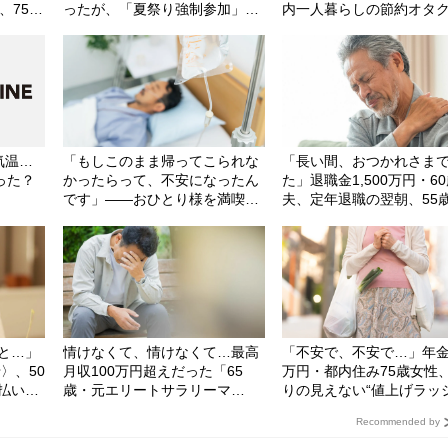
、75歳
ったが、「夏祭り強制参加」に
内一人暮らしの節約オタ
“生活に
限界。やんわり断った先に待つ
に友人が放った＜素朴な
＞
「まさかの結末」
＞
気温…
「もしこのまま帰ってこられな
「長い間、おつかれさま
った？
かったらって、不安になったん
た」退職金1,500万円・6
です」――おひとり様を満喫す
夫、定年退職の翌朝、55
る56歳男性、がんが見つかり墓
叩き起こされたワケ
じまいを決意【終活支援専門の
行政書士が解説】
と…」
情けなくて、情けなくて…最高
「不安で、不安で…」年金
〉、50
月収100万円超えだった「65
万円・都内住み75歳女性
払い続
歳・元エリートサラリーマ
りの見えない“値上げラッ
ン」、ハローワークの窓口で感
ュ”で〈老後資金700万円
Recommended by
じた人生最大の屈辱
り崩す恐怖