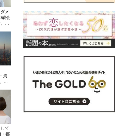
ゃダメ
0歳会
で、
義母は
ん
円・資
長、タ
ーを眺
うして
歳・都