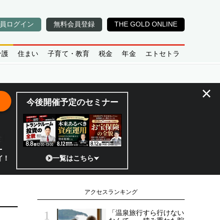
員ログイン
無料会員登録
THE GOLD ONLINE
介護
住まい
子育て・教育
税金
年金
エトセトラ
×
今後開催予定のセミナー
全貌
補助金から実需へ、知られざる宇宙産業の構造変革とは
一覧はこちら
半導体相場
アクセスランキング
「温泉旅行すら行けない