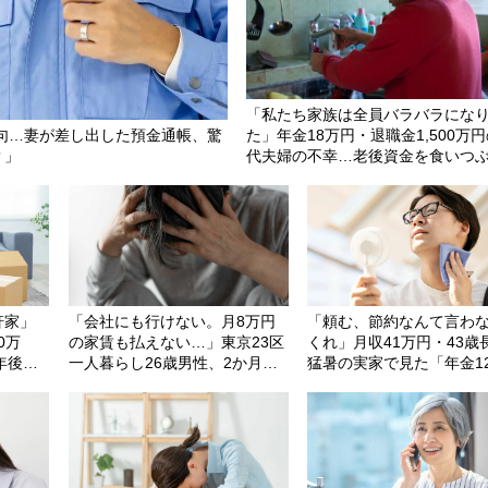
「私たち家族は全員バラバラにな
絶句…妻が差し出した預金通帳、驚
た」年金18万円・退職金1,500万円
？」
代夫婦の不幸…老後資金を食いつぶ
歳無職の引きこもり息子が、2階の
半から〈消えた日〉
軒家」
「会社にも行けない。月8万円
「頼む、節約なんて言わ
0万
の家賃も払えない…」東京23区
くれ」月収41万円・43歳
年後、
一人暮らし26歳男性、2か月後
猛暑の実家で見た「年金1
おけ
に傷病手当金が振り込まれるま
円・69歳母」の衝撃の姿
で＜全財産28万円での生活＞