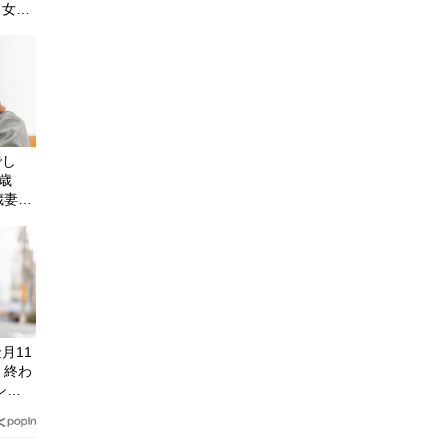
ク女性
ギモン
でし
0歳
歳妻に
月11
、終わ
シ
〉を取