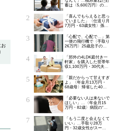
なんて」…積み重ねた貯
蓄は〈5,600万円〉の68
」
歳主婦。潤沢な老後資金
を貯めたはずが「馬鹿だ
「喜んでもらえると思っ
った」肩を落とす理由
ていました」〈仕送り月
7万円・63歳女性〉孫へ
のプレゼントがきっかけ
で崩れた親子関係
「心配で、心配で…」第
一便の飛行機で〈手取り
にお
26万円〉25歳息子のア
パートに駆けつけた55
約
歳母。待ち受けてい
「郊外の4LDK庭付き一
た“悲しい結末”【CFPの
軒家」を購入した世帯年
助言】
収1,100万円・30代夫婦
の誤算。5年後、「都心
のタワマンにしておけ
「親だからって甘えすぎ
ば…」と頭を抱えたワケ
よ」〈年金月13万円・
68歳母〉帰省した40歳
長男に告げた「もう実家
には泊めない」
「必要ない人は来ないで
ほしい」…〈年金月15
万円・82歳〉病院の“常
連おばあちゃん”に向け
られた20代会社員の本
「もう二度と会えなくて
音。それでも通い続ける
いい」…手取り28万
理由
円・32歳女性がスーツ