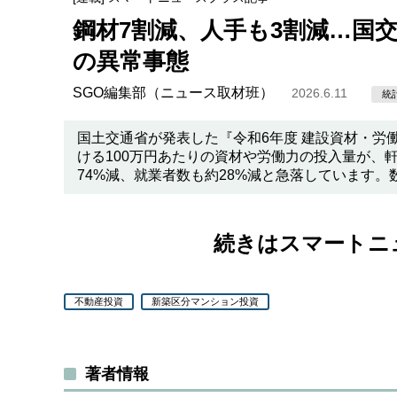
鋼材7割減、人手も3割減…国
の異常事態
SGO編集部（ニュース取材班）
2026.6.11
統
国土交通省が発表した『令和6年度 建設資材・労
ける100万円あたりの資材や労働力の投入量が、
74%減、就業者数も約28%減と急落しています
続きはスマートニ
不動産投資
新築区分マンション投資
著者情報