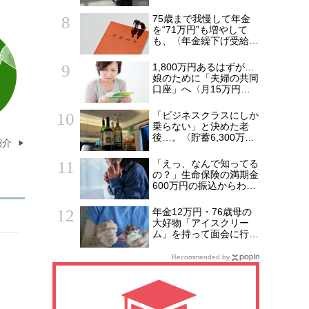
ケース片手に実家を飛び
出した日。きっかけは
75歳まで我慢して年金
66歳母の「背筋の凍る
を“71万円”も増やして
一言」
も、〈年金繰下げ受給〉
で後悔する人とは…「配
偶者が年下の人」「定年
1,800万円あるはずが…
後も働く人」「特別な年
娘のために「夫婦の共同
金を受け取れる人」
口座」へ〈月15万円〉
【CFPが解説】
貯め続けた41歳妻が
ATMで絶句。夫を問い詰
「ビジネスクラスにしか
め、判明した「消えた教
乗らない」と決めた老
育費」の行方
後…。〈貯蓄6,300万
紹介
円・69歳元会社員〉帰
国後に募った後悔
「えっ、なんで知ってる
の？」生命保険の満期金
600万円の振込からわず
か3時間…67歳独居女性
のもとに銀行からき
年金12万円・76歳母の
た“恐ろしい電話”【FPが
大好物「アイスクリー
解説】
ム」を持って面会に行っ
た49歳娘…老人ホーム
からの家路、モヤモヤが
Recommended by
収まらなかったワケ