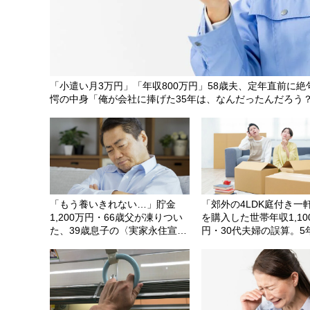
「小遣い月3万円」「年収800万円」58歳夫、定年直前に
愕の中身「俺が会社に捧げた35年は、なんだったんだろう
「もう養いきれない…」貯金
「郊外の4LDK庭付き一
1,200万円・66歳父が凍りつい
を購入した世帯年収1,10
た、39歳息子の〈実家永住宣
円・30代夫婦の誤算。5
言〉…年金暮らし直前、「親子
「都心のタワマンにして
共倒れ」の恐怖から下した決断
ば…」と頭を抱えたワケ