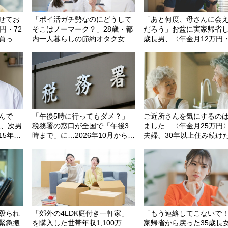
せてお
「ポイ活ガチ勢なのにどうして
「あと何度、母さんに会
円・72
そこはノーマーク？」28歳・都
だろう」お盆に実家帰省し
買っ
内一人暮らしの節約オタク女性
歳長男、〈年金月12万円・
全無視
に友人が放った＜素朴なギモン
母〉の老いを前に「同居
＞
べなかった悔恨
んで
「午後5時に行ってもダメ？」
ご近所さんを気にするの
夫、次男
税務署の窓口が全国で「午後3
ました…〈年金月25万円〉
15年前
時まで」に…2026年10月から変
夫婦、30年以上住み続け
なるま
わる新ルールと知っておきたい
てを売却。庭も車もない
約束
注意点
団地暮らし」で見つけた
殴られ
「郊外の4LDK庭付き一軒家」
「もう連絡してこないで
緊急搬
を購入した世帯年収1,100万
家帰省から戻った35歳長