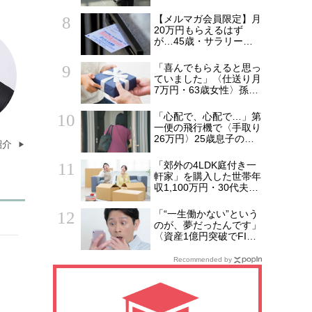
ケース片手に実家を飛び
出した日。きっかけは
【メルマガ会員限定】月
66歳母の「背筋の凍る
20万円もらえるはず
一言」
が…45歳・サラリーマ
ン「ねんきん定期便」に
抱いた違和感。「年金ル
「喜んでもらえると思っ
ール」知らずにそのまま
ていました」〈仕送り月
20年…65歳で受け取る
7万円・63歳女性〉孫へ
ことになる年金額に唖然
のプレゼントがきっかけ
「何かの間違いでは？」
で崩れた親子関係
「心配で、心配で…」第
一便の飛行機で〈手取り
26万円〉25歳息子のア
紹介
パートに駆けつけた55
歳母。待ち受けてい
「郊外の4LDK庭付き一
た“悲しい結末”【CFPの
軒家」を購入した世帯年
助言】
収1,100万円・30代夫婦
の誤算。5年後、「都心
のタワマンにしておけ
「“一生働かない”という
ば…」と頭を抱えたワケ
のが、夢だったんです」
〈資産1億円突破でFIRE
の45歳独身男性〉、半
年後に仕事復帰を決意し
Recommended by
た「1通の通知」