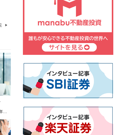
覧
収
年
せ