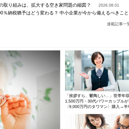
の取り組みは、拡大する空き家問題の縮図？
2026.08.01
100％納税猶予はどう変わる？ 中小企業が今から備えるべきこと
連載記事一
「挨拶すら、鬱陶しい…」世帯年
1,500万円・30代パワーカップルが
〈9,000万円のタワマン〉購入→半
後、コンシェルジュの前を“顔を伏
て”通るワケ