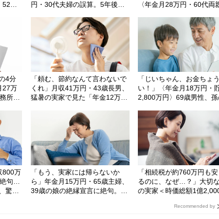
・52歳
円・30代夫婦の誤算。5年後、
〈年金月28万円・60代両
ホーム
「都心のタワマンにしておけ
「絶縁LINE」を送った理
て」と電
ば…」と頭を抱えたワケ
の4分
「頼む、節約なんて言わないで
「じいちゃん、お金ちょ
27万
くれ」月収41万円・43歳長男、
い！」〈年金月18万円・
事務所の
猛暑の実家で見た「年金12万
2,800万円〉69歳男性、
信じが
円・69歳母」の衝撃の姿
ねだりに「もう、お金は
絶句
い」と決めた日
800万
「もう、実家には帰らないか
「相続税が約760万円も
に絶句…
ら」年金月15万円・65歳主婦、
るのに、なぜ…？」大切
、驚愕
39歳の娘の絶縁宣言に絶句。孫
の実家＜時価総額1億2,00
た35年
の顔すら見られなくなった「不
＞を、55歳長女が"あえて
Recommended by
？」
用意な一言」
しなかったワケ【司法書
説】