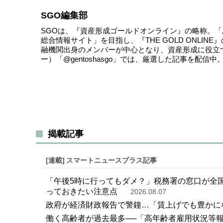
SGO編集部
SGOは、『資産形成ゴールドオンライン』の略称。
総合情報サイト」を目指し、『THE GOLD ONLI
融機関出身のメンバーが中心となり、資産形成に役立
ー）
「@gentoshasgo」
では、厳選した記事を配信中
揭載記事
[連載]
スマートニュースプラス記事
「午後5時に行ってもダメ？」税務署の窓口が全国
っておきたい注意点
2026.08.07
政府が経済財政報告で警鐘…「賃上げでも豊かに
働く高齢者が過去最多──「高年齢者雇用状況等