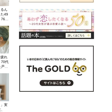
えるん
た49
76歳
」を選
は疲れ
70代
た戸建
「公営
幸せ
！」実
女、