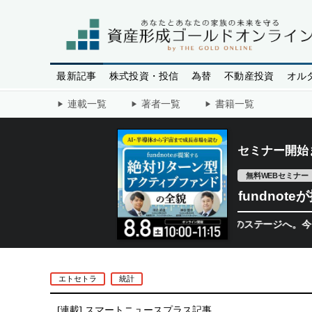
最新記事
株式投資・投信
為替
不動産投資
オル
連載一覧
著者一覧
書籍一覧
セミナー開始
無料WEBセミナー
fundno
半導体相場は次のステージへ。今、機関投資
エトセトラ
統計
[連載]
スマートニュースプラス記事