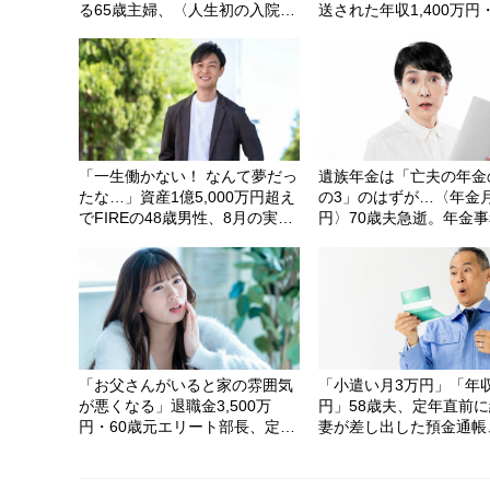
る65歳主婦、〈人生初の入院〉
送された年収1,400万円
で気がついた“結婚40年”定年夫
独身部長。病院から老人
の素顔
の80歳母に「お金貸し
話したワケ
「一生働かない！ なんて夢だっ
遺族年金は「亡夫の年金
たな…」資産1億5,000万円超え
の3」のはずが…〈年金月
でFIREの48歳男性、8月の実家
円〉70歳夫急逝。年金
帰省で「再び働くこと」を決意
担当者が淡々と伝えた「
した理由
たい金額」に68歳妻、
「お父さんがいると家の雰囲気
「小遣い月3万円」「年収
が悪くなる」退職金3,500万
円」58歳夫、定年直前
円・60歳元エリート部長、定年
妻が差し出した預金通帳
後に娘から突きつけられた「容
の中身「俺が会社に捧げ
赦ない一言」
は、なんだったんだろう