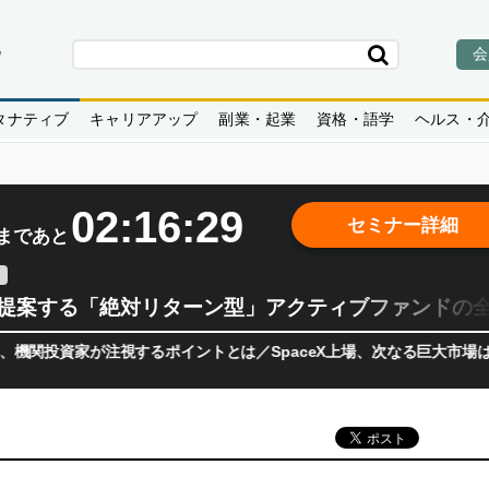
会
タナティブ
キャリアアップ
副業・起業
資格・語学
ヘルス・
02:16:28
セミナー詳細
まであと
teが提案する「絶対リターン型」アクティブファンドの
家が注視するポイントとは／SpaceX上場、次なる巨大市場は「宇宙!