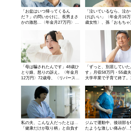
「お盆はいつ帰ってくるん
「泣いているなら、泣か
だ？」の問いかけに、長男まさ
けばいい」〈年金月16万
かの激怒…〈年金月27万円〉68
歳女性〉、孫「おもちゃ
歳夫婦が知らずに踏んだ「想定
て！」と泣き叫んでも完
外の地雷」
を決め込んだ理由
「母は騙されたんです」48歳ひ
「ずっと、別居していた
とり娘、怒りの訴え。〈年金月
す」月収58万円・55歳
12万円〉72歳母、〈リバースモ
大学卒業で子育て終了。
ーゲージ利用〉の末路
に交わした「子が大人に
では離婚しない」という
の“意外な結末”
私の夫、こんな人だったとは…
ジムで運動中、後頭部を
「健康だけが取り柄」と自負す
たような激しい痛みが…