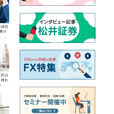
28万
長男マ
、嫁
月11
、終わ
シ
〉を取