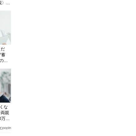
親〉に
由
うだ
貯蓄
孫のお
あげな
安くな
な両親
0万円
”相続
士が解