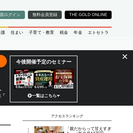
員ログイン
無料会員登録
THE GOLD ONLINE
介護
住まい
子育て・教育
税金
年金
エトセトラ
×
今後開催予定のセミナー
全貌
?」 日本の宇宙ベンチャーのココがスゴイ！／補助金から実需へ、知られ
一覧はこちら
アクセスランキング
「親だからって甘えすぎ