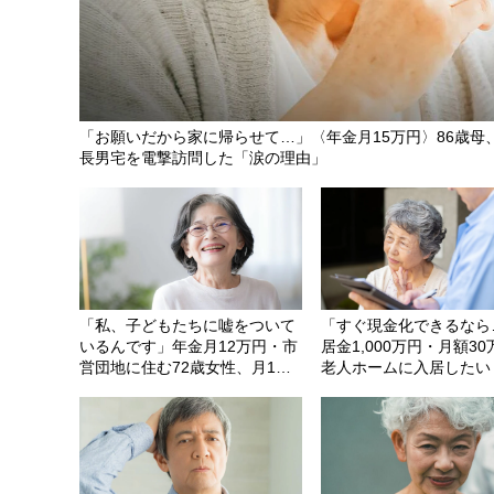
「お願いだから家に帰らせて…」〈年金月15万円〉86歳母
長男宅を電撃訪問した「涙の理由」
「私、子どもたちに嘘をついて
「すぐ現金化できるなら
いるんです」年金月12万円・市
居金1,000万円・月額3
営団地に住む72歳女性、月1回
老人ホームに入居したい
の贅沢「回転ずし」8皿平らげ
2,000万円】子のいない
た後に明かした「お金がない」
母の危うい決断。55歳
と言い続ける理由
で〈叔母の自宅マンショ
1億円で売れたワケ