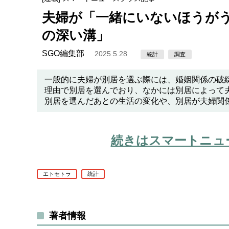
夫婦が「一緒にいないほうが
の深い溝」
SGO編集部
2025.5.28
統計
調査
一般的に夫婦が別居を選ぶ際には、婚姻関係の破
理由で別居を選んでおり、なかには別居によって
別居を選んだあとの生活の変化や、別居が夫婦関
続きはスマートニュ
エトセトラ
統計
著者情報