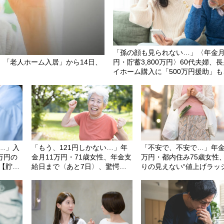
「孫の顔も見られない…」〈年金月
、「老人ホーム入居」から14日、
円・貯蓄3,800万円〉60代夫婦、
イホーム購入に「500万円援助」も
の本音に絶句
…」入
「もう、121円しかない…」年
「不安で、不安で…」年金
0万円の
金月11万円・71歳女性、年金支
万円・都内住み75歳女性
【貯金
給日まで〈あと7日〉、驚愕の
りの見えない“値上げラッ
84歳叔
サバイバル生活
ュ”で〈老後資金700万円
甥の介入
り崩す恐怖
ン〉が