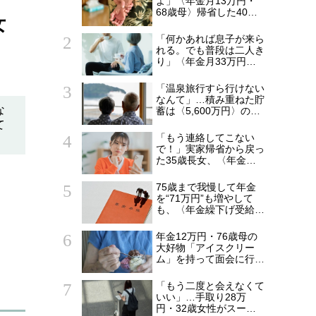
よ」〈年金月13万円・
68歳母〉帰省した40歳
女
長男に告げた「もう実家
には泊めない」
「何かあれば息子が来ら
れる。でも普段は二人き
り」〈年金月33万円・
貯蓄5,000万円〉70代夫
婦、戸建てを手放して選
「温泉旅行すら行けない
んだ“ちょうどいい距離”
なんて」…積み重ねた貯
な
蓄は〈5,600万円〉の68
歳主婦。潤沢な老後資金
て
を貯めたはずが「馬鹿だ
「もう連絡してこない
。
った」肩を落とす理由
で！」実家帰省から戻っ
た35歳長女、〈年金月
28万円・60代両親〉に
「絶縁LINE」を送った
75歳まで我慢して年金
理由
を“71万円”も増やして
も、〈年金繰下げ受給〉
で後悔する人とは…「配
偶者が年下の人」「定年
年金12万円・76歳母の
後も働く人」「特別な年
大好物「アイスクリー
金を受け取れる人」
ム」を持って面会に行っ
【CFPが解説】
た49歳娘…老人ホーム
からの家路、モヤモヤが
「もう二度と会えなくて
収まらなかったワケ
いい」…手取り28万
円・32歳女性がスーツ