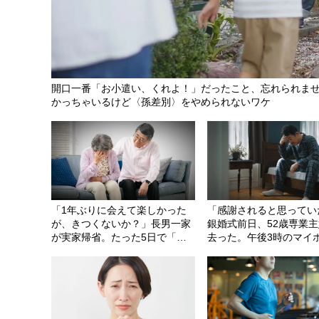
開口一番「お小遣い、くれよ！」だったこと、忘れられませ
かっちゃいるけど〈孫差別〉をやめられないワケ
「1年ぶりに会えて楽しかった
「感謝されると思ってい
が、きつくないか？」長男一家
銀婚式前日、52歳専業
が実家帰省。たった5日で「年
去った。午後3時のマイ
金1カ月分」が消え……73歳父
ム、月収78万円・54歳
が漏らした「本音」
ャマで呆然、カーテンは
たまま