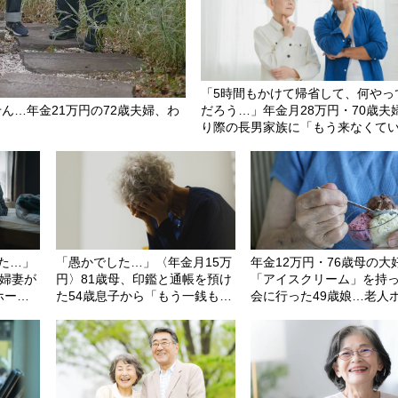
「5時間もかけて帰省して、何やっ
ん…年金21万円の72歳夫婦、わ
だろう…」年金月28万円・70歳夫
り際の長男家族に「もう来なくて
と言い放ったワケ
た…」
「愚かでした…」〈年金月15万
年金12万円・76歳母の大
主婦妻が
円〉81歳母、印鑑と通帳を預け
「アイスクリーム」を持
ホー
た54歳息子から「もう一銭もな
会に行った49歳娘…老人
夫がパジ
い！」と逆ギレされ茫然
からの家路、モヤモヤが
閉まっ
なかったワケ