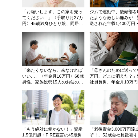
「お願いします。この家を売っ
ジムで運動中、後頭部を
てください…」〈手取り月27万
たような激しい痛みが…
円〉45歳独身ひとり娘、同居す
送された年収1,400万円
る〈年金月13万円〉76歳母に懇
独身部長。病院から老人
願した「切ない理由」
の80歳母に「お金貸し
話したワケ
「来たくないなら、来なければ
「母さんのために送って
いい…」〈年金月16万円〉68歳
万円、どこに消えた？」
男性、家族総勢15人のお盆のは
社員長男、年金月10万円
ずが、夫婦2人寂しく食卓を囲
母の貯金通帳に記された
むワケ
な出金履歴に絶句
「もう絶対に働かない！」資産
「老後資金3,000万円達
1.5億円超・FIRE宣言の45歳男
ぞ！」52歳会社員歓喜