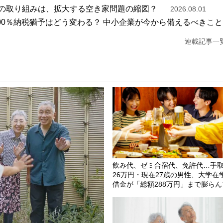
の取り組みは、拡大する空き家問題の縮図？
2026.08.01
100％納税猶予はどう変わる？ 中小企業が今から備えるべきこと
連載記事一
飲み代、ゼミ合宿代、免許代…手
26万円・現在27歳の男性、大学在
借金が「総額288万円」まで膨らん
まったワケ