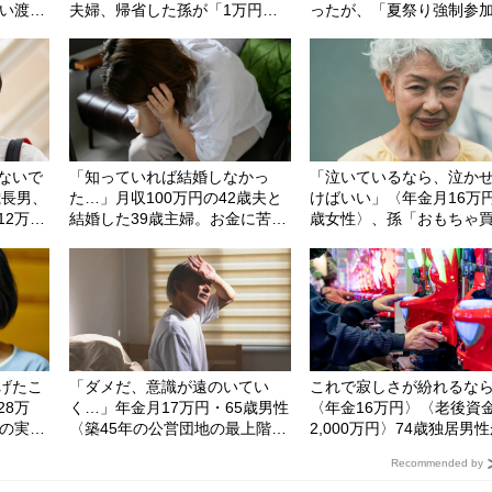
言い渡さ
夫婦、帰省した孫が「1万円入
ったが、「夏祭り強制参
りポチ袋」をその場で突き返し
限界。やんわり断った先
た「驚きの理由」
「まさかの結末」
ないで
「知っていれば結婚しなかっ
「泣いているなら、泣か
歳長男、
た…」月収100万円の42歳夫と
けばいい」〈年金月16万円
12万
結婚した39歳主婦。お金に苦労
歳女性〉、孫「おもちゃ
はしないが、ウンザリなワケ
て！」と泣き叫んでも完
を決め込んだ理由
げたこ
「ダメだ、意識が遠のいてい
これで寂しさが紛れるな
28万
く…」年金月17万円・65歳男性
〈年金16万円〉〈老後資
盆の実家
〈築45年の公営団地の最上階〉
2,000万円〉74歳独居男
」に悔
に引っ越して知った「最大の誤
めた“新たな趣味”。半年後
Recommended by
算」
ATMで気づいた「異変」