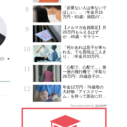
で後悔する人とは…「配
偶者が年下の人」「定年
「必要ない人は来ないで
後も働く人」「特別な年
ほしい」…〈年金月15
金を受け取れる人」
万円・82歳〉病院の“常
【CFPが解説】
連おばあちゃん”に向け
られた20代会社員の本
【メルマガ会員限定】月
音。それでも通い続ける
20万円もらえるはず
理由
が…45歳・サラリーマ
ン「ねんきん定期便」に
抱いた違和感。「年金ル
「何かあれば息子が来ら
ール」知らずにそのまま
れる。でも普段は二人き
20年…65歳で受け取る
り」〈年金月33万円・
紹介
ことになる年金額に唖然
貯蓄5,000万円〉70代夫
「何かの間違いでは？」
婦、戸建てを手放して選
「心配で、心配で…」第
んだ“ちょうどいい距離”
一便の飛行機で〈手取り
26万円〉25歳息子のア
パートに駆けつけた55
歳母。待ち受けてい
年金12万円・76歳母の
た“悲しい結末”【CFPの
大好物「アイスクリー
助言】
ム」を持って面会に行っ
た49歳娘…老人ホーム
からの家路、モヤモヤが
Recommended by
収まらなかったワケ