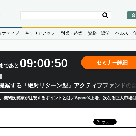
会
タナティブ
キャリアアップ
副業・起業
資格・語学
ヘルス・
09:00:49
セミナー詳細
まであと
teが提案する「絶対リターン型」アクティブファンドの
家が注視するポイントとは／SpaceX上場、次なる巨大市場は「宇宙!