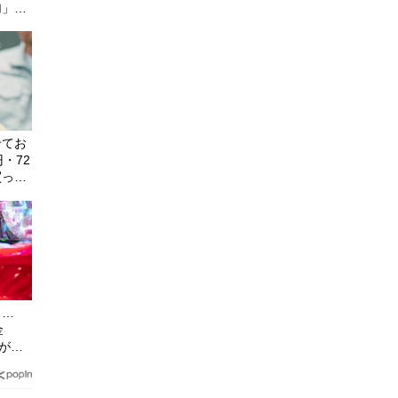
加」に
に待つ
せてお
・72
買っ
全無視
ら…
金
性が始
、