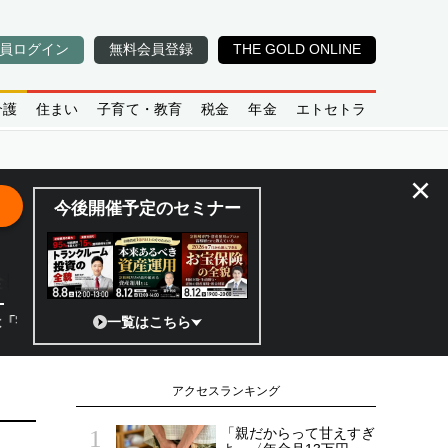
員ログイン
無料会員登録
THE GOLD ONLINE
介護
住まい
子育て・教育
税金
年金
エトセトラ
×
今後開催予定のセミナー
全貌
?」 日本の宇宙ベンチャーのココがスゴイ！／補助金から実需へ、知ら
一覧はこちら
アクセスランキング
「親だからって甘えすぎ