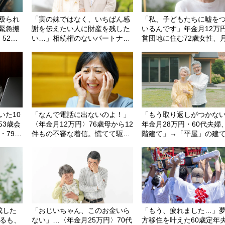
殴られ
「実の妹ではなく、いちばん感
「私、子どもたちに嘘を
緊急搬
謝を伝えたい人に財産を残した
いるんです」年金月12万
・52歳
い…」相続権のないパートナー
営団地に住む72歳女性、
ホーム
に財産を残すために、60歳女性
の贅沢「回転ずし」8皿平
て」と電
が選んだ＜終活設計＞【終活支
た後に明かした「お金が
援専門の行政書士が解説】
と言い続ける理由
いた10
「なんで電話に出ないのよ！」
「もう取り返しがつかな
53歳会
〈年金月12万円〉76歳母から12
年金月28万円・60代夫婦
・79歳
件もの不審な着信。慌てて駆け
階建て」→「平屋」の建
不可解
つけた48歳長女、実家の惨状に
を猛烈に後悔したワケ
絶句
成した
「おじいちゃん、このお金いら
「もう、疲れました…」
するも、
ない」…〈年金月25万円〉70代
方移住を叶えた60歳定年