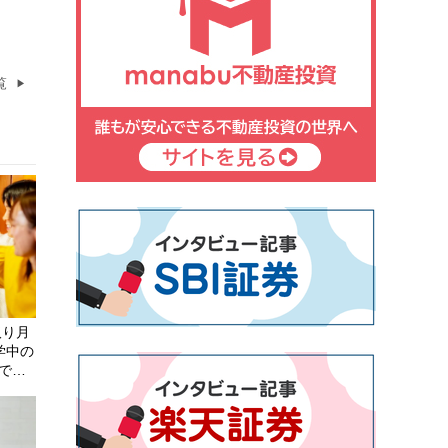
覧
取り月
学中の
でし