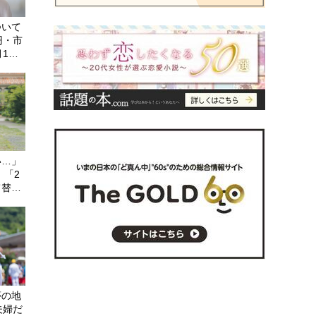
ついて
円・市
月1回
らげ
ない」
い…」
、「2
て替え
夢の地
夫婦だ