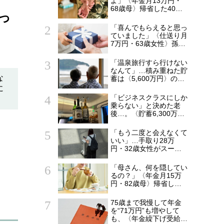
よ」〈年金月13万円・
68歳母〉帰省した40歳
っ
長男に告げた「もう実家
には泊めない」
「喜んでもらえると思っ
ていました」〈仕送り月
7万円・63歳女性〉孫へ
のプレゼントがきっかけ
で崩れた親子関係
「温泉旅行すら行けない
なんて」…積み重ねた貯
な
蓄は〈5,600万円〉の68
歳主婦。潤沢な老後資金
に
を貯めたはずが「馬鹿だ
「ビジネスクラスにしか
った」肩を落とす理由
乗らない」と決めた老
後…。〈貯蓄6,300万
円・69歳元会社員〉帰
国後に募った後悔
「もう二度と会えなくて
いい」…手取り28万
円・32歳女性がスーツ
ケース片手に実家を飛び
出した日。きっかけは
「母さん、何を隠してい
66歳母の「背筋の凍る
るの？」〈年金月15万
一言」
円・82歳母〉帰省した
53歳息子が見逃せなか
った変化
75歳まで我慢して年金
を“71万円”も増やして
も、〈年金繰下げ受給〉