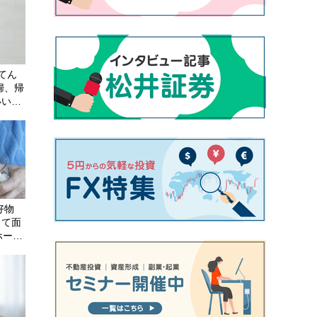
てん
婦、帰
いい」
好物
って面
ホーム
収まら