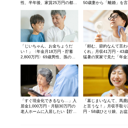
性、半年後、家賃25万円の都心
50歳妻から「離婚」を
タワマンから引っ越した「想定
れた残念な理由
外の理由」
「じいちゃん、お金ちょうだ
「頼む、節約なんて言わ
い！」〈年金月18万円・貯蓄
くれ」月収41万円・43
2,800万円〉69歳男性、孫のお
猛暑の実家で見た「年金
ねだりに「もう、お金はあげな
円・69歳母」の衝撃の姿
い」と決めた日
「すぐ現金化できるなら…」入
「墓じまいなんて、馬鹿
居金1,000万円・月額30万円の
と言うな！」月収手取り
老人ホームに入居したい【貯金
円・58歳ひとり娘、お
2,000万円】子のいない84歳叔
帰省で「親戚から袋叩き
母の危うい決断。55歳甥の介入
し涙
で〈叔母の自宅マンション〉が