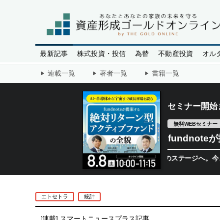
最新記事
株式投資・投信
為替
不動産投資
オル
連載一覧
著者一覧
書籍一覧
セミナー開始
無料WEBセミナー
fundno
半導体相場は次のステージへ。今、機関投資
エトセトラ
統計
[連載]
スマートニュースプラス記事