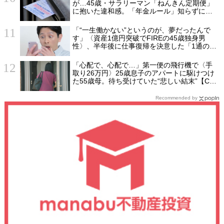
が…45歳・サラリーマン「ねんきん定期便」
に抱いた違和感。「年金ルール」知らずにそ
のまま20年…65歳で受け取ることになる年金
額に唖然「何かの間違いでは？」
「“一生働かない”というのが、夢だったんで
す」〈資産1億円突破でFIREの45歳独身男
性〉、半年後に仕事復帰を決意した「1通の通
知」
「心配で、心配で…」第一便の飛行機で〈手
取り26万円〉25歳息子のアパートに駆けつけ
た55歳母。待ち受けていた“悲しい結末”【CFP
の助言】
Recommended by