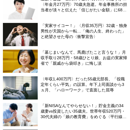
〈年金月27万円〉70歳夫急逝。年金事務所の担
当者が淡々と伝えた「信じがたい金額」に68歳
妻、絶句
「実家サイコー！」〈月収35万円〉32歳・独身
男性が天国から一転…「俺の人生、終わった」
と絶望させた母の〈衝撃宣告〉
「墓じまいなんて、馬鹿げたこと言うな！」月
収手取り28万円・58歳ひとり娘、お盆の実家帰
省で「親戚から袋叩き」に悔し涙
〈年収1,400万円〉だった55歳元部長、「役職
定年くらい平気」の誤算。年下上司面談から3
ヵ月、「ハローワーク」で直面した屈辱
「新NISAなんてやらせない！」貯金主義の34
歳妻vs投資したい35歳夫。世帯年収520万円・
30代夫婦の「娘の教育費」をめぐる〈平行線の
議論〉