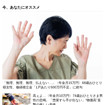
今、あなたにオススメ
「無理、無理、無理、払えない…」〈年金月15万円〉68歳おひとり
様女性、修繕積立金「1戸あたり500万円不足」に絶句
高ぇよ…〈年金月10万円〉74歳おひとりさま男
性の悲鳴。「惣菜すら手が出ない」“物価高”直
撃の厳しい老後