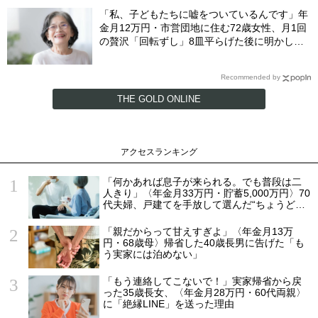
【社労士FPが解説】
「私、子どもたちに嘘をついているんです」年
金月12万円・市営団地に住む72歳女性、月1回
の贅沢「回転ずし」8皿平らげた後に明かした
「お金がない」と言い続ける理由
Recommended by
THE GOLD ONLINE
アクセスランキング
「何かあれば息子が来られる。でも普段は二
人きり」〈年金月33万円・貯蓄5,000万円〉70
代夫婦、戸建てを手放して選んだ“ちょうどい
い距離”
「親だからって甘えすぎよ」〈年金月13万
円・68歳母〉帰省した40歳長男に告げた「も
う実家には泊めない」
「もう連絡してこないで！」実家帰省から戻
った35歳長女、〈年金月28万円・60代両親〉
に「絶縁LINE」を送った理由