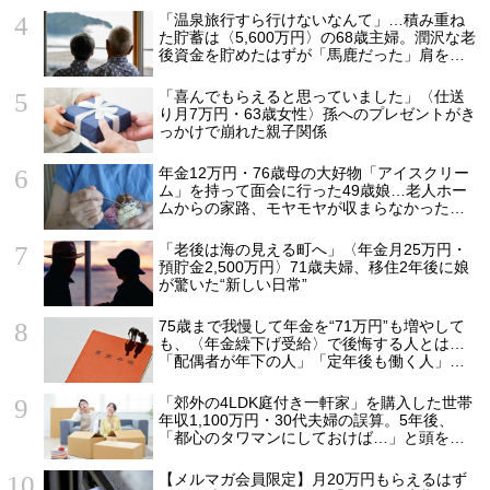
「温泉旅行すら行けないなんて」…積み重ね
た貯蓄は〈5,600万円〉の68歳主婦。潤沢な老
後資金を貯めたはずが「馬鹿だった」肩を落
とす理由
「喜んでもらえると思っていました」〈仕送
り月7万円・63歳女性〉孫へのプレゼントがき
っかけで崩れた親子関係
年金12万円・76歳母の大好物「アイスクリー
ム」を持って面会に行った49歳娘…老人ホー
ムからの家路、モヤモヤが収まらなかったワ
ケ
「老後は海の見える町へ」〈年金月25万円・
預貯金2,500万円〉71歳夫婦、移住2年後に娘
が驚いた“新しい日常”
75歳まで我慢して年金を“71万円”も増やして
も、〈年金繰下げ受給〉で後悔する人とは…
「配偶者が年下の人」「定年後も働く人」
「特別な年金を受け取れる人」【CFPが解
説】
「郊外の4LDK庭付き一軒家」を購入した世帯
年収1,100万円・30代夫婦の誤算。5年後、
「都心のタワマンにしておけば…」と頭を抱
えたワケ
【メルマガ会員限定】月20万円もらえるはず