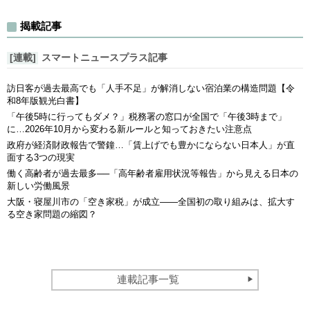
揭載記事
[連載]
スマートニュースプラス記事
訪日客が過去最高でも「人手不足」が解消しない宿泊業の構造問題【令
和8年版観光白書】
「午後5時に行ってもダメ？」税務署の窓口が全国で「午後3時まで」
に…2026年10月から変わる新ルールと知っておきたい注意点
政府が経済財政報告で警鐘…「賃上げでも豊かにならない日本人」が直
面する3つの現実
働く高齢者が過去最多──「高年齢者雇用状況等報告」から見える日本の
新しい労働風景
大阪・寝屋川市の「空き家税」が成立――全国初の取り組みは、拡大す
る空き家問題の縮図？
連載記事一覧