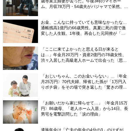
歳専業主婦妻が去った。午後3時のマイホー
ム、月収78万円・54歳夫がパジャマで呆然、カ
ーテンは閉まったまま
お金、こんなに持っていても意味なかったな…
通帳残高1億円の66歳男性。真夏に死の淵で激
変した人生観。1年後、再会した元同僚が「振
り幅」に驚愕したワケ【FPの助言】
「ここに来てよかったと思える日が来ると
は…」年金月20万円・資産2億円の78歳女性、
渋々入居した高級老人ホームで出会った〈思わ
ぬ縁〉
「おじいちゃん、このお金いらない」…〈年金
月25万円〉70代夫婦、帰省した孫が「1万円入
りポチ袋」をその場で突き返した「驚きの理
由」
「お願いだから家に帰らせて…」〈年金月15万
円〉86歳母、「老人ホーム入居」から14日、長
男宅を電撃訪問した「涙の理由」
遺族年金は「亡夫の年金の4分の3」のはずが…