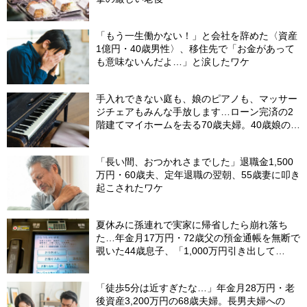
「もう一生働かない！」と会社を辞めた〈資産
1億円・40歳男性〉、移住先で「お金があって
も意味ないんだよ…」と涙したワケ
手入れできない庭も、娘のピアノも、マッサー
ジチェアもみんな手放します…ローン完済の2
階建てマイホームを去る70歳夫婦。40歳娘の提
案で、老後にあえて“手狭な賃貸”を選んだ理由
【FPが解説】
「長い間、おつかれさまでした」退職金1,500
万円・60歳夫、定年退職の翌朝、55歳妻に叩き
起こされたワケ
夏休みに孫連れで実家に帰省したら崩れ落ち
た…年金月17万円・72歳父の預金通帳を無断で
覗いた44歳息子、「1,000万円引き出して
る…」と呆然。理由を問いただし、自分を責め
たワケ
「徒歩5分は近すぎたな…」年金月28万円・老
後資産3,200万円の68歳夫婦。長男夫婦への