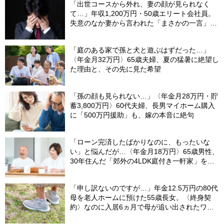
「出世コースから外れ、妻の顔が見られなく
て…」年収1,200万円・50歳エリート会社員。
失意のなか妻から言われた「まさかの一言」に
涙のワケ
「庭のある家で孫と犬と遊ぶはずだった…」
〈年金月32万円〉65歳夫婦、夏の猛暑に絶望し
た理由と、その先に見た希望
「孫の顔も見られない…」〈年金月28万円・貯
蓄3,800万円〉60代夫婦、長男マイホーム購入
に「500万円援助」も、嫁の本音に絶句
「ローン完済したばかりなのに、もったいな
い」と悩んだが…〈年金月18万円〉65歳男性、
30年住んだ「郊外の4LDK庭付き一軒家」を手
放した理由
「申し訳ないのですが…」年金12.5万円の80代
母を老人ホームに預けた55歳長女。〈終身契
約〉なのに入居6ヵ月で母が追い出されたワ
ケ…施設職員が言いにくそうに告げたひと言