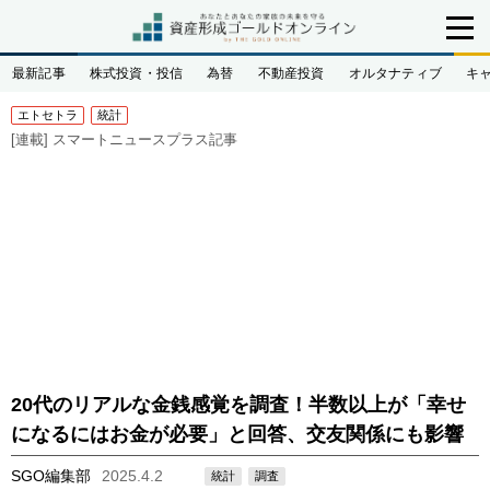
最新記事
株式投資・投信
為替
不動産投資
オルタナティブ
キ
エトセトラ
統計
[連載]
スマートニュースプラス記事
20代のリアルな金銭感覚を調査！半数以上が「幸せ
になるにはお金が必要」と回答、交友関係にも影響
SGO編集部
2025.4.2
統計
調査