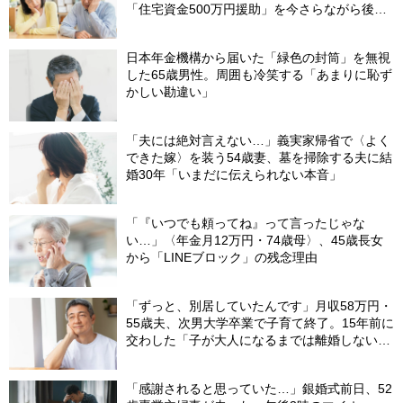
「住宅資金500万円援助」を今さらながら後悔
する切実理由
日本年金機構から届いた「緑色の封筒」を無視
した65歳男性。周囲も冷笑する「あまりに恥ず
かしい勘違い」
「夫には絶対言えない…」義実家帰省で〈よく
できた嫁〉を装う54歳妻、墓を掃除する夫に結
婚30年「いまだに伝えられない本音」
「『いつでも頼ってね』って言ったじゃな
い…」〈年金月12万円・74歳母〉、45歳長女
から「LINEブロック」の残念理由
「ずっと、別居していたんです」月収58万円・
55歳夫、次男大学卒業で子育て終了。15年前に
交わした「子が大人になるまでは離婚しない」
という約束の“意外な結末”
「感謝されると思っていた…」銀婚式前日、52