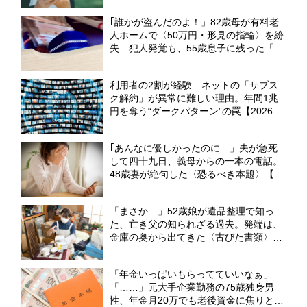
｢誰かが盗んだのよ！」82歳母が有料老
人ホームで〈50万円・形見の指輪〉を紛
失…犯人発覚も、55歳息子に残った「や
り場のない思い」【弁護士の助言】
利用者の2割が経験…ネットの「サブス
ク解約」が異常に難しい理由。年間1兆
円を奪う“ダークパターン”の罠【2026年
最新白書】
｢あんなに優しかったのに…」夫が急死
して四十九日、義母からの一本の電話。
48歳妻が絶句した〈恐るべき本題〉【弁
護士が解説】
「まさか…」52歳娘が遺品整理で知っ
た、亡き父の知られざる過去。発端は、
金庫の奥から出てきた〈古びた書類〉
【弁護士が解説】
「年金いっぱいもらってていいなぁ」
「……」元大手企業勤務の75歳独身男
性、年金月20万でも老後資金に焦りと不