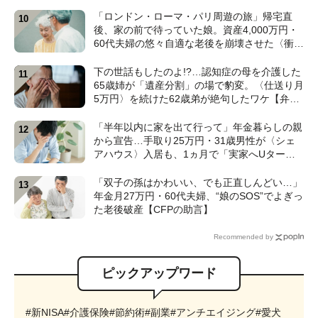
取り息子”【CFPが解説】
「ロンドン・ローマ・パリ周遊の旅」帰宅直
後、家の前で待っていた娘。資産4,000万円・
60代夫婦の悠々自適な老後を崩壊させた〈衝撃
のカミングアウト〉【CFPの助言】
下の世話もしたのよ!?…認知症の母を介護した
65歳姉が「遺産分割」の場で豹変。〈仕送り月
5万円〉を続けた62歳弟が絶句したワケ【弁護
士が解説】
「半年以内に家を出て行って」年金暮らしの親
から宣告…手取り25万円・31歳男性が〈シェ
アハウス〉入居も、1ヵ月で「実家へUター
ン」したワケ【CFPが解説】
「双子の孫はかわいい、でも正直しんどい…」
年金月27万円・60代夫婦、“娘のSOS”でよぎっ
た老後破産【CFPの助言】
Recommended by
ピックアップワード
#新NISA
#介護保険
#節約術
#副業
#アンチエイジング
#愛犬