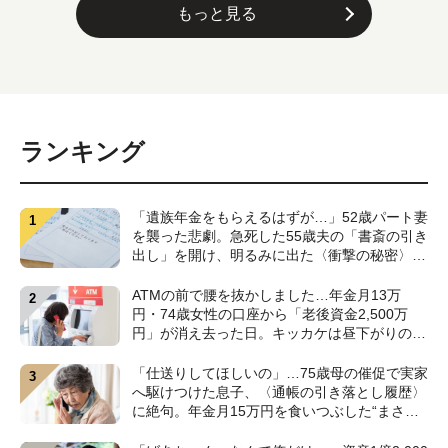
もっと見る
ランキング
「遺族年金をもらえるはずが…」52歳パート妻
を襲った悲劇。急死した55歳夫の「書斎の引き
出し」を開け、明るみに出た〈衝撃の秘密〉
【CFPが解説】
ATMの前で腰を抜かしました…年金月13万
円・74歳女性の口座から「老後資金2,500万
円」が消え去った日。キッカケは昼下がりの
〈1本の電話〉【弁護士が警鐘】
「仕送りしてほしいの」…75歳母の催促で実家
へ駆けつけた息子、〈通帳の引き落とし履歴〉
に絶句。年金月15万円を食いつぶした“まさか
の正体”【CFPの助言】