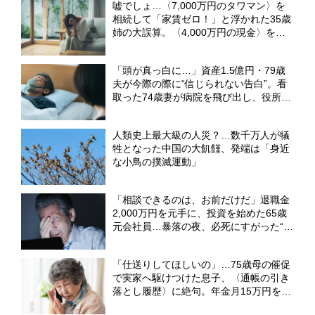
嘘でしょ…〈7,000万円のタワマン〉を
相続して「家賃ゼロ！」と浮かれた35歳
姉の大誤算。〈4,000万円の現金〉を継
いだ31歳妹は苦笑い【弁護士が解説】
「頭が真っ白に…」資産1.5億円・79歳
夫が今際の際に“信じられない告白”。看
取った74歳妻が病院を飛び出し、役所に
直行したワケ【弁護士が解説】
人類史上最大級の人災？…数千万人が犠
牲となった中国の大飢饉、発端は「身近
な小鳥の撲滅運動」
「相談できるのは、お前だけだ」退職金
2,000万円を元手に、投資を始めた65歳
元会社員…暴落の夜、必死にすがった“ま
さかの相手”【FPが解説】
「仕送りしてほしいの」…75歳母の催促
で実家へ駆けつけた息子、〈通帳の引き
落とし履歴〉に絶句。年金月15万円を食
いつぶした“まさかの正体”【CFPの助