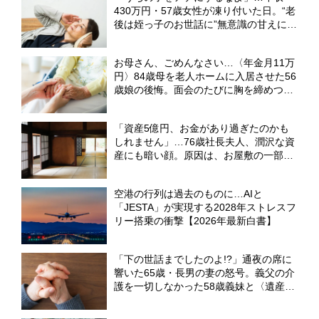
430万円・57歳女性が凍り付いた日。“老
後は姪っ子のお世話に”無意識の甘えに突
き付けられた、シビアな現実【FPが解
説】
お母さん、ごめんなさい…〈年金月11万
円〉84歳母を老人ホームに入居させた56
歳娘の後悔。面会のたびに胸を締めつけ
た「母の願い」【元介護施設職員のFPが
解説】
「資産5億円、お金があり過ぎたのかも
しれません」…76歳社長夫人、潤沢な資
産にも暗い顔。原因は、お屋敷の一部屋
に住み続ける“跡取り息子”【CFPが解
説】
空港の行列は過去のものに…AIと
「JESTA」が実現する2028年ストレスフ
リー搭乗の衝撃【2026年最新白書】
「下の世話までしたのよ!?」通夜の席に
響いた65歳・長男の妻の怒号。義父の介
護を一切しなかった58歳義妹と〈遺産
3,000万円〉の相続で大喧嘩【元社会福
祉士FPが警告】