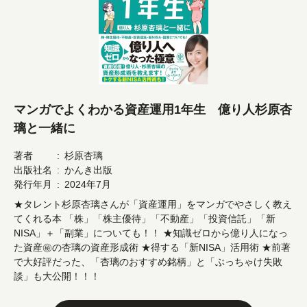
マンガでよくわかる資産運用1年生 億り人杉原杏
璃と一緒に
著者
杉原杏璃
出版社名
かんき出版
発行年月
2024年7月
★タレント杉原杏璃さんが「資産運用」をマンガでやさしく教え
てくれる本 「株」「株主優待」「不動産」「投資信託」「新
NISA」＋「副業」についても！！ ★知識ゼロから億り人になっ
た資産㊙の杏璃の資産形成術 ★得する「新NISA」活用術 ★前著
で大好評だった、「杏璃のおすすめ銘柄」と「ぶっちゃけ失敗
談」も大公開！！！