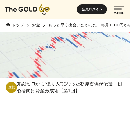
会員ログイン
トップ
お金
もっと早く出会いたかった…毎月1,000
知識ゼロから“億り人”になった杉原杏璃が伝授！初
連載
心者向け資産形成術【第1回】