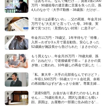
「ばあちゃん、なんで俺だけ…」資産1億2,000
万円・90歳祖母の遺言書に言葉を失った日。孫
4人のなかで〈大手IT勤務・38歳孫〉だけが遺
産相続から除外されたワケ【弁護士が解説】
「仕送りは必要ないわ」…父の死後、年金月16
万円でも“大丈夫”と言っていた母。3年後、実
家で見つけた〈見慣れない封筒〉に息子が“思
わず叫んだ”ワケ【FPが解説】
年金月11万円・78歳父、1年半待ちで「特養」
入所→わずか3ヵ月で退去勧告。安心しきった
52歳娘が施設長から告げられた〈まさかのひと
言〉【元介護施設職員のFPが解説】
もう買えない…年金月25万円・78歳夫婦、孫
の「おねだり」で老後破産寸前→「まさかの貢
ぎ物」に救われ、10年越しの再会で涙した〈孫
のひと言〉【CFPが解説】
「私、東大卒・大手の元部長なんですけど？」
…年収1,500万円・55歳エリート会社員、余裕
の再就職のはずが“あっさり全敗”。専業主婦の
妻が仕切る家で「居場所がありません」の現実
【CFPの助言】
「資産5億円、お金があり過ぎたのかもしれま
せん」…76歳社長夫人、潤沢な資産にも暗い
顔。原因は、お屋敷の一部屋に住み続ける“跡