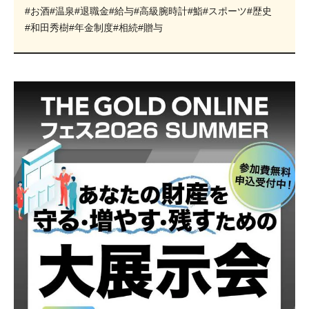
#お酒
#温泉
#退職金
#給与
#高級腕時計
#鮨
#スポーツ
#歴史
#和田秀樹
#年金制度
#相続
#贈与