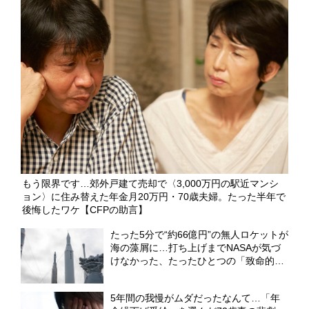
もう限界です…郊外戸建て売却で〈3,000万円の駅近マンシ
ョン〉に住み替えた年金月20万円・70歳夫婦。たった半年で
後悔したワケ【CFPの助言】
たった5分で“約66億円”の無人ロケットが
海の藻屑に…打ち上げまでNASAが気づ
けなかった、たったひとつの「致命的な
ミス」
5年間の我慢がムダだったなんて…「年