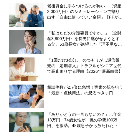
言】
老後資金に手をつけるのが怖い…〈資産
2,000万円〉のシミュレーションで割り
出す「自由に使っていい金額」【FPが解
説】
「私はただの介護要員ですか…」〈全財
産3,800万円〉を長男に継がせようとす
る父。53歳長女が絶望した「理不尽な要
求」【弁護士の助言】
「1回だけお試し」のつもりが…通信販
売の「定期購入」トラブルがシニア世代
で高止まりする理由【2026年最新白書】
相談件数が2.7倍に急増！実家の親を狙う
「最新・点検商法」の恐るべき手口
「ありがとうの一言もないの？」…年金
13万円・74歳女性が「孫の学費100万
円」を援助。48歳息子から放たれた〈非
情な本音〉【CFPの助言】