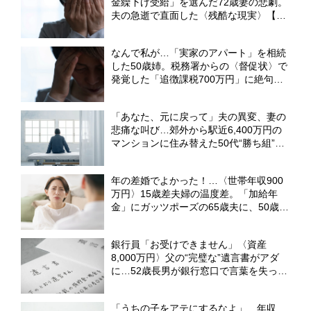
金繰下げ受給」を選んだ72歳妻の悲劇。
夫の急逝で直面した〈残酷な現実〉【社
労士FPが「遺族厚生年金の調整」を解
説】
なんで私が…「実家のアパート」を相続
した50歳姉。税務署からの〈督促状〉で
発覚した「追徴課税700万円」に絶句
【CFPが解説】
「あなた、元に戻って」夫の異変、妻の
悲痛な叫び…郊外から駅近6,400万円の
マンションに住み替えた50代“勝ち組”夫
婦。完璧な返済プランを崩壊させた「共
働き計画の死角」 【FPが解説】
年の差婚でよかった！…〈世帯年収900
万円〉15歳差夫婦の温度差。「加給年
金」にガッツポーズの65歳夫に、50歳パ
ート妻が呆れたワケ【社労士FPが解説】
銀行員「お受けできません」〈資産
8,000万円〉父の“完璧な”遺言書がアダ
に…52歳長男が銀行窓口で言葉を失った
ワケ【弁護士が解説】
「うちの子をアテにするなよ」…年収