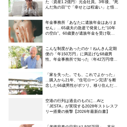
た〈資産1.2億円〉元会社員。3年後、“死
んだ魚の目”で「幸せとは程遠い」と悟っ
たワケ【CFPが解説】
年金事務所「あなたに遺族年金はありま
せん」…65歳夫の急逝で発覚した“10年
の空白”。60歳妻が遺族年金を受け取れ
ず、〈貯金ゼロ〉で再出発した理由【FP
が警鐘】
こんな制度があったのか！ねんきん定期
便の「年150万円」に満足げな68歳男
性。年金事務所で知った〈年42万円増
額〉に歓喜【FPが「加給年金」を解説】
「家を失った。でも、これでよかった」
…購入から21年、“住宅ローン完済”を断
念した66歳男性がポツリ。移り住んだ
〈家賃3万7,000円・都営住宅〉の一室で
【FPが解説】
空港の行列は過去のものに…AIと
「JESTA」が実現する2028年ストレスフ
リー搭乗の衝撃【2026年最新白書】
「老後安泰の目安は1,500万円」…支出