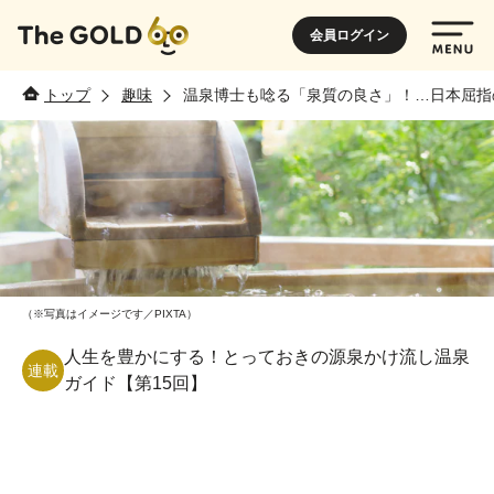
会員ログイン
トップ
趣味
温泉博士も唸る「泉質の良さ」！…日本屈指
（※写真はイメージです／PIXTA）
人生を豊かにする！とっておきの源泉かけ流し温泉
連載
ガイド【第15回】