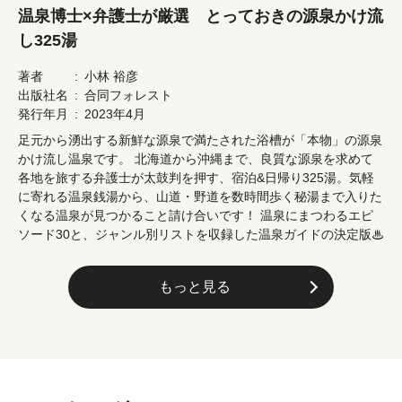
温泉博士×弁護士が厳選 とっておきの源泉かけ流
し325湯
著者
小林 裕彦
出版社名
合同フォレスト
発行年月
2023年4月
足元から湧出する新鮮な源泉で満たされた浴槽が「本物」の源泉
かけ流し温泉です。 北海道から沖縄まで、良質な源泉を求めて
各地を旅する弁護士が太鼓判を押す、宿泊&日帰り325湯。気軽
に寄れる温泉銭湯から、山道・野道を数時間歩く秘湯まで入りた
くなる温泉が見つかること請け合いです！ 温泉にまつわるエピ
ソード30と、ジャンル別リストを収録した温泉ガイドの決定版♨︎
もっと見る