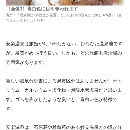
［画像3］青白色に目を奪われます
出所：『温泉博士×弁護士が厳選、とっておきの源泉かけ流し325湯』（合
同フォレスト）より抜粋
安楽温泉は旅館が4、5軒しかない、ひなびた温泉地です
が、泉質がめっぽう良い。しかも、どの旅館も湯治場の
雰囲気があります。
新しい温泉分析書による泉質区分はありませんが、ナト
リウム・カルシウム－塩化物・炭酸水素塩泉だと思いま
す。ゴムを焦がしたような臭いと、青白い色が特徴で
す。
安楽温泉は、石原荘や雅叙苑のある妙見温泉との境が分