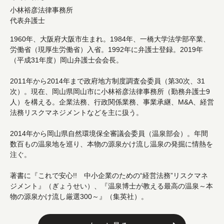
小林裕彦法律事務所
代表弁護士
1960年、大阪府大阪市生まれ。1984年、一橋大学法学部卒業、
労働省（現厚生労働省）入省。1992年に弁護士登録。2019年
（平成31年度）岡山弁護士会会長。
2011年から2014年まで政府地方制度調査会委員（第30次、31
次）。現在、岡山県岡山市に小林裕彦法律事務所（勤務弁護士9
人）を構える。企業法務、行政関係業務、事業承継、M&A、経営
法務リスクマネジメントなどを主に扱う。
2014年から岡山県自然環境保全審議会委員（温泉部会）。年間
数百もの温泉地を巡り、本物の源泉かけ流し温泉の発掘に情熱を
注ぐ。
著書に『これで安心!! 中小企業のための“経営法務”リスクマネ
ジメント』（ぎょうせい）、『温泉博士が教える最高の温泉～本
物の源泉かけ流し厳選300～』（集英社）。