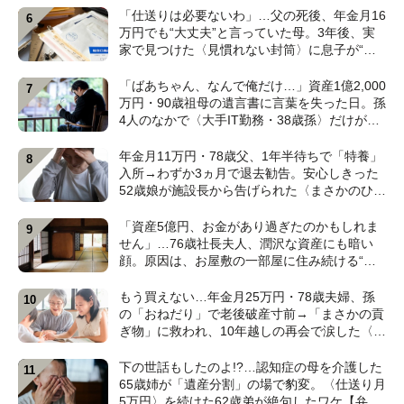
【CFPの助言】
「仕送りは必要ないわ」…父の死後、年金月16
万円でも“大丈夫”と言っていた母。3年後、実
家で見つけた〈見慣れない封筒〉に息子が“思
わず叫んだ”ワケ【FPが解説】
「ばあちゃん、なんで俺だけ…」資産1億2,000
万円・90歳祖母の遺言書に言葉を失った日。孫
4人のなかで〈大手IT勤務・38歳孫〉だけが遺
産相続から除外されたワケ【弁護士が解説】
年金月11万円・78歳父、1年半待ちで「特養」
入所→わずか3ヵ月で退去勧告。安心しきった
52歳娘が施設長から告げられた〈まさかのひと
言〉【元介護施設職員のFPが解説】
「資産5億円、お金があり過ぎたのかもしれま
せん」…76歳社長夫人、潤沢な資産にも暗い
顔。原因は、お屋敷の一部屋に住み続ける“跡
取り息子”【CFPが解説】
もう買えない…年金月25万円・78歳夫婦、孫
の「おねだり」で老後破産寸前→「まさかの貢
ぎ物」に救われ、10年越しの再会で涙した〈孫
のひと言〉【CFPが解説】
下の世話もしたのよ!?…認知症の母を介護した
65歳姉が「遺産分割」の場で豹変。〈仕送り月
5万円〉を続けた62歳弟が絶句したワケ【弁護