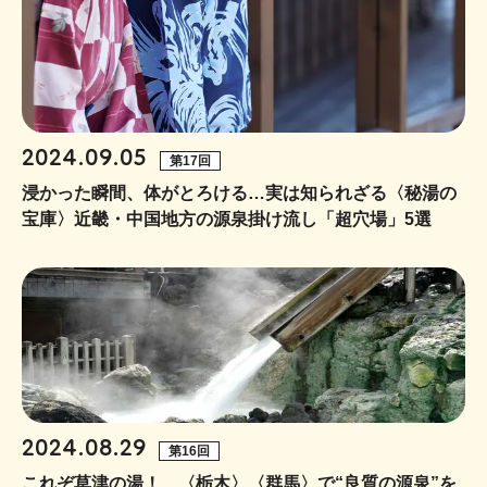
2024.09.05
第17回
浸かった瞬間、体がとろける…実は知られざる〈秘湯の
宝庫〉近畿・中国地方の源泉掛け流し「超穴場」5選
2024.08.29
第16回
これぞ草津の湯！…〈栃木〉〈群馬〉で“良質の源泉”を