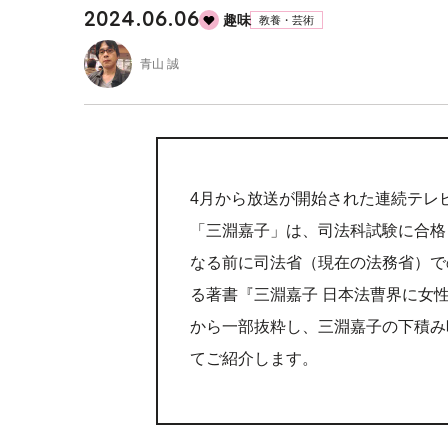
2024.06.06
趣味
教養・芸術
青山 誠
4月から放送が開始された連続テレ
「三淵嘉子」は、司法科試験に合格
なる前に司法省（現在の法務省）で
る著書『三淵嘉子 日本法曹界に女性
から一部抜粋し、三淵嘉子の下積み
てご紹介します。