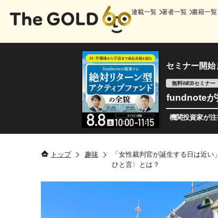
連載一覧
著者一覧
書籍一覧
セミナー開始
無料WEBセミナー
fundno
半導体相場は次のステージへ。今、機関投資家が注視するポイ
トップ
趣味
「女性裁判官が誕生する日は近い
ひと言〉とは？