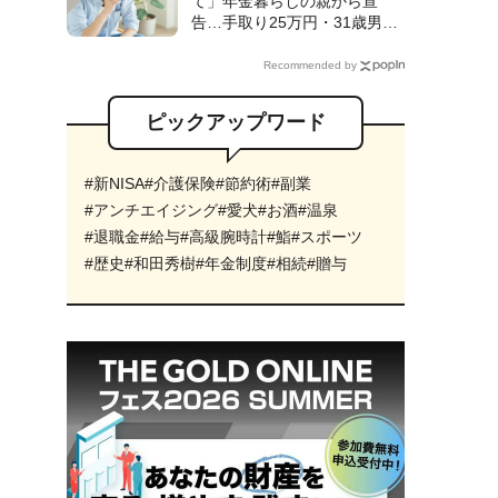
て」年金暮らしの親から宣
のワケ【FPの解説】
告…手取り25万円・31歳男性
が〈シェアハウス〉入居も、1
ヵ月で「実家へUターン」した
Recommended by
ワケ【CFPが解説】
ピックアップワード
#新NISA
#介護保険
#節約術
#副業
#アンチエイジング
#愛犬
#お酒
#温泉
#退職金
#給与
#高級腕時計
#鮨
#スポーツ
#歴史
#和田秀樹
#年金制度
#相続
#贈与