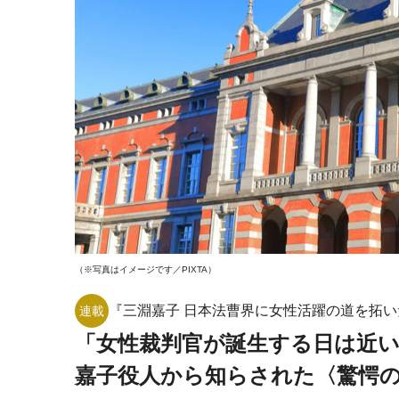
（※写真はイメージです／PIXTA）
『三淵嘉子 日本法曹界に女性活躍の道を拓い
連載
「女性裁判官が誕生する日は近
嘉子役人から知らされた〈驚愕