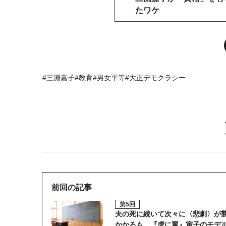
たワケ
#三淵嘉子
#教育
#男女平等
#大正デモクラシー
前回の記事
第5回
夫の死に続いて次々に〈悲劇〉が
かかるも…『虎に翼』寅子のモデ