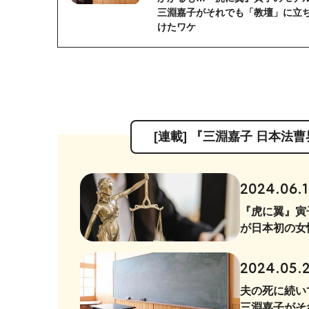
三淵嘉子がそれでも「教壇」に立
けたワケ
[連載] 『三淵嘉子 日本
2024.06.
『虎に翼』寅
が日本初の女
2024.05.
夫の死に続い
三淵嘉子がそ