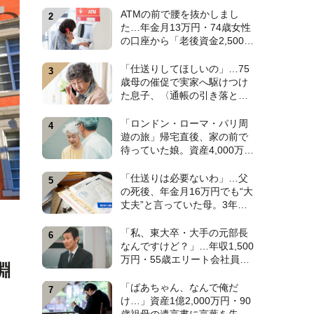
みに出た〈衝撃の秘密〉
ATMの前で腰を抜かしまし
【CFPが解説】
た…年金月13万円・74歳女性
の口座から「老後資金2,500万
円」が消え去った日。キッカ
ケは昼下がりの〈1本の電話〉
「仕送りしてほしいの」…75
【弁護士が警鐘】
歳母の催促で実家へ駆けつけ
た息子、〈通帳の引き落とし
履歴〉に絶句。年金月15万円
を食いつぶした“まさかの正
「ロンドン・ローマ・パリ周
体”【CFPの助言】
遊の旅」帰宅直後、家の前で
待っていた娘。資産4,000万
円・60代夫婦の悠々自適な老
後を崩壊させた〈衝撃のカミ
「仕送りは必要ないわ」…父
ングアウト〉【CFPの助言】
の死後、年金月16万円でも“大
丈夫”と言っていた母。3年
後、実家で見つけた〈見慣れ
ない封筒〉に息子が“思わず叫
「私、東大卒・大手の元部長
んだ”ワケ【FPが解説】
なんですけど？」…年収1,500
万円・55歳エリート会社員、
淵
余裕の再就職のはずが“あっさ
り全敗”。専業主婦の妻が仕切
「ばあちゃん、なんで俺だ
る家で「居場所がありませ
け…」資産1億2,000万円・90
ん」の現実【CFPの助言】