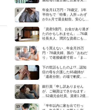
歳祖母の遺言書に言葉を失っ
た日。孫4人のなかで〈大手IT
勤務・38歳孫〉だけが遺産相
年金月11万円・78歳父、1年
続から除外されたワケ【弁護
半待ちで「特養」入所→わず
士が解説】
か3ヵ月で退去勧告。安心しき
った52歳娘が施設長から告げ
られた〈まさかのひと言〉
「資産5億円、お金があり過ぎ
【元介護施設職員のFPが解
たのかもしれません」…76歳
説】
社長夫人、潤沢な資産にも暗
い顔。原因は、お屋敷の一部
屋に住み続ける“跡取り息
もう買えない…年金月25万
子”【CFPが解説】
円・78歳夫婦、孫の「おねだ
り」で老後破産寸前→「まさ
かの貢ぎ物」に救われ、10年
越しの再会で涙した〈孫のひ
下の世話もしたのよ!?…認知
と言〉【CFPが解説】
症の母を介護した65歳姉が
「遺産分割」の場で豹変。
〈仕送り月5万円〉を続けた62
歳弟が絶句したワケ【弁護士
銀行員「申し訳ありません
が解説】
が、ご融資はできかねます」
…52歳元会社員、資産1.2億円
超なのに住宅ローン審査で“ま
さかの門前払い”。狭い賃貸で
「半年以内に家を出て行っ
妻と2人「地獄のFIRE生活」