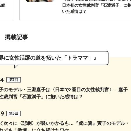
ち続
日本初の女性裁判官「石渡満子」に
いた感情は？
掲載記事
法曹界に女性活躍の道を拓いた「トラママ」』
14
第7回
子のモデル・三淵嘉子は〈日本で2番目の女性裁判官〉…嘉子
性裁判官「石渡満子」に抱いた感情は？
29
第5回
て次々に〈悲劇〉が襲いかかるも…『虎に翼』寅子のモデル・
れでも「教壇」に立ち続けたワケ