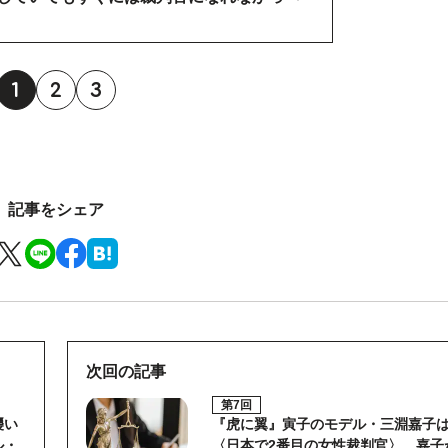
1
2
3
記事をシェア
次回の記事
第7回
襲い
『虎に翼』寅子のモデル・三淵嘉子
ル・
〈日本で2番目の女性裁判官〉…嘉子