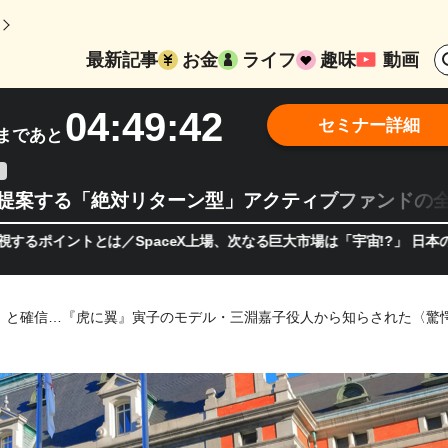
最新記事
お金
ライフ
趣味
動画
04:49:40
セミナー詳細
まであと
teが提案する「絶対リターン型」アクティブファンドの
ントとは／SpaceX上場、次なる巨大市場は「宇宙!?」 日本の宇宙
」と確信…『虎に翼』寅子のモデル・三淵嘉子役人から知らされた〈驚