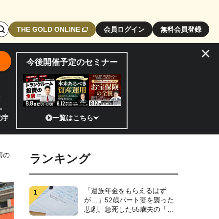
検
THE GOLD ONLINE
会員ログイン
無料会員登録
索
×
エ
今後開催予定のセミナー
リ
ア
開
全貌
閉
ボ
ベンチャーのココがスゴイ！／補助金から実需へ、知られざる宇宙産業の構
一覧はこちら
タ
ン
愕の
ランキング
「遺族年金をもらえるはず
が…」52歳パート妻を襲った
悲劇。急死した55歳夫の「書
斎の引き出し」を開け、明る