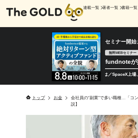
連載一覧
著者一覧
書籍一覧
セミナー開始
無料WEBセミナー
fundno
ジへ。今、機関投資家が注視するポイントとは／SpaceX上場、次なる
トップ
お金
会社員の“副業”で多い職種…「コ
説】