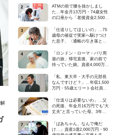
みに出た〈衝撃の秘密〉
ATMの前で腰を抜かしまし
【CFPが解説】
た…年金月13万円・74歳女性
の口座から「老後資金2,500万
円」が消え去った日。キッカ
ケは昼下がりの〈1本の電話〉
「仕送りしてほしいの」…75
【弁護士が警鐘】
歳母の催促で実家へ駆けつけ
た息子、〈通帳の引き落とし
履歴〉に絶句。年金月15万円
を食いつぶした“まさかの正
「ロンドン・ローマ・パリ周
体”【CFPの助言】
遊の旅」帰宅直後、家の前で
待っていた娘。資産4,000万
円・60代夫婦の悠々自適な老
後を崩壊させた〈衝撃のカミ
「私、東大卒・大手の元部長
ングアウト〉【CFPの助言】
なんですけど？」…年収1,500
万円・55歳エリート会社員、
余裕の再就職のはずが“あっさ
り全敗”。専業主婦の妻が仕切
「仕送りは必要ないわ」…父
が解
る家で「居場所がありませ
の死後、年金月16万円でも“大
ん」の現実【CFPの助言】
丈夫”と言っていた母。3年
後、実家で見つけた〈見慣れ
ガ
ない封筒〉に息子が“思わず叫
「ばあちゃん、なんで俺だ
んだ”ワケ【FPが解説】
け…」資産1億2,000万円・90