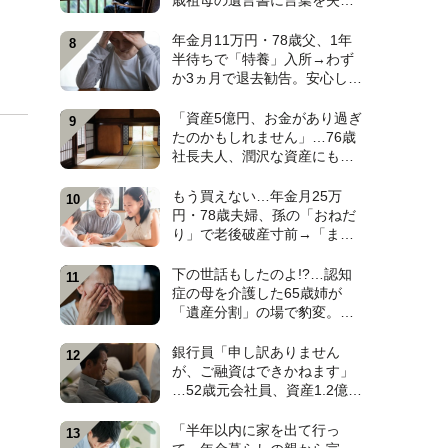
歳祖母の遺言書に言葉を失っ
た日。孫4人のなかで〈大手IT
勤務・38歳孫〉だけが遺産相
年金月11万円・78歳父、1年
続から除外されたワケ【弁護
半待ちで「特養」入所→わず
士が解説】
か3ヵ月で退去勧告。安心しき
った52歳娘が施設長から告げ
られた〈まさかのひと言〉
「資産5億円、お金があり過ぎ
【元介護施設職員のFPが解
たのかもしれません」…76歳
説】
社長夫人、潤沢な資産にも暗
い顔。原因は、お屋敷の一部
屋に住み続ける“跡取り息
もう買えない…年金月25万
子”【CFPが解説】
円・78歳夫婦、孫の「おねだ
り」で老後破産寸前→「まさ
かの貢ぎ物」に救われ、10年
越しの再会で涙した〈孫のひ
下の世話もしたのよ!?…認知
と言〉【CFPが解説】
症の母を介護した65歳姉が
「遺産分割」の場で豹変。
〈仕送り月5万円〉を続けた62
歳弟が絶句したワケ【弁護士
銀行員「申し訳ありません
が解説】
が、ご融資はできかねます」
…52歳元会社員、資産1.2億円
超なのに住宅ローン審査で“ま
さかの門前払い”。狭い賃貸で
「半年以内に家を出て行っ
妻と2人「地獄のFIRE生活」