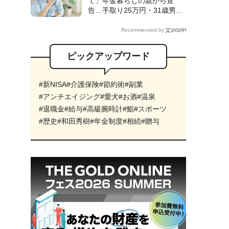
て」年金暮らしの親から宣
のワケ【FPの解説】
告…手取り25万円・31歳男性
が〈シェアハウス〉入居も、1
ヵ月で「実家へUターン」した
Recommended by
ワケ【CFPが解説】
ピックアップワード
#新NISA
#介護保険
#節約術
#副業
#アンチエイジング
#愛犬
#お酒
#温泉
#退職金
#給与
#高級腕時計
#鮨
#スポーツ
#歴史
#和田秀樹
#年金制度
#相続
#贈与