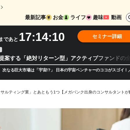
最新記事
お金
ライフ
趣味
動画
17:14:09
セミナー詳細
まであと
teが提案する「絶対リターン型」アクティブファンドの
巨大市場は「宇宙!?」 日本の宇宙ベンチャーのココがスゴイ！／補助金
ンサルティング業」とあともう1つ【メガバンク出身のコンサルタントが