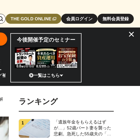
検
THE GOLD ONLINE
会員ログイン
無料会員登録
索
×
エ
今後開催予定のセミナー
リ
ア
開
全貌
閉
ボ
から実需へ、知られざる宇宙産業の構造変革とは
一覧はこちら
半導体相場は次の
タ
ン
解
ランキング
「遺族年金をもらえるはず
が…」52歳パート妻を襲った
悲劇。急死した55歳夫の「書
斎の引き出し」を開け、明る