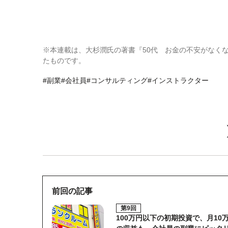
※本連載は、大杉潤氏の著書『50代 お金の不安がな
たものです。
#副業
#会社員
#コンサルティング
#インストラクター
前回の記事
第9回
100万円以下の初期投資で、月10