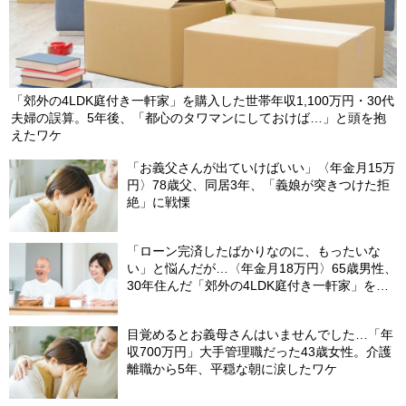
「郊外の4LDK庭付き一軒家」を購入した世帯年収1,100万円・30代
夫婦の誤算。5年後、「都心のタワマンにしておけば…」と頭を抱
えたワケ
「お義父さんが出ていけばいい」〈年金月15万
円〉78歳父、同居3年、「義娘が突きつけた拒
絶」に戦慄
「ローン完済したばかりなのに、もったいな
い」と悩んだが…〈年金月18万円〉65歳男性、
30年住んだ「郊外の4LDK庭付き一軒家」を手
放した理由
目覚めるとお義母さんはいませんでした…「年
収700万円」大手管理職だった43歳女性。介護
離職から5年、平穏な朝に涙したワケ