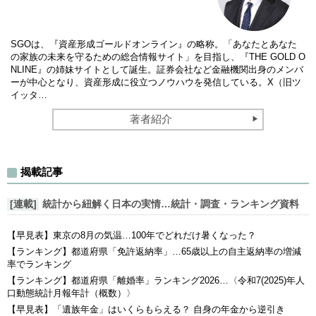
SGOは、『資産形成ゴールドオンライン』の略称。「あなたとあなた
の家族の未来を守るための総合情報サイト」を目指し、『THE GOLD O
NLINE』の姉妹サイトとして誕生。証券会社など金融機関出身のメンバ
ーが中心となり、資産形成に役立つノウハウを発信している。X（旧ツ
イッタ…
著者紹介
揭載記事
[連載]
統計から紐解く日本の実情…統計・調査・ランキング資料
【早見表】東京の8月の気温…100年でどれだけ暑くなった？
【ランキング】都道府県「免許返納率」…65歳以上の自主返納率の増減
率でランキング
【ランキング】都道府県「離婚率」ランキング2026…〈令和7(2025)年人
口動態統計月報年計（概数）〉
【早見表】「遺族年金」はいくらもらえる？ 自身の年金から逆引き