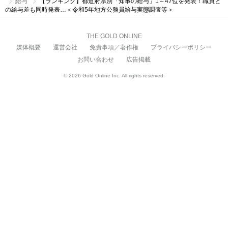
給与
【ランキング】都道府県別「知事の給与」1～47位を発表！職員と
の給与差も同時発表…＜令和5年地方公務員給与実態調査等＞
THE GOLD ONLINE
媒体概要
運営会社
免責事項／著作権
プライバシーポリシー
お問い合わせ
広告掲載
© 2026 Gold Online Inc. All rights reserved.