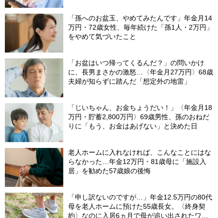
断。55歳甥の介入で〈叔母の自宅マンション〉
が1億円で売れたワケ
「孫へのお盆玉、やめてみたんです」年金月14
万円・72歳女性、毎年続けた「孫1人・2万円」
をやめて気づいたこと
「お盆はいつ帰ってくるんだ？」の問いかけ
に、長男まさかの激怒…〈年金月27万円〉68歳
夫婦が知らずに踏んだ「想定外の地雷」
「じいちゃん、お金ちょうだい！」〈年金月18
万円・貯蓄2,800万円〉69歳男性、孫のおねだ
りに「もう、お金はあげない」と決めた日
老人ホームに入れなければ、こんなことにはな
らなかった…年金12万円・81歳母に「施設入
居」を勧めた57歳娘の後悔
「申し訳ないのですが…」年金12.5万円の80代
母を老人ホームに預けた55歳長女。〈終身契
約〉なのに入居6ヵ月で母が追い出されたワ