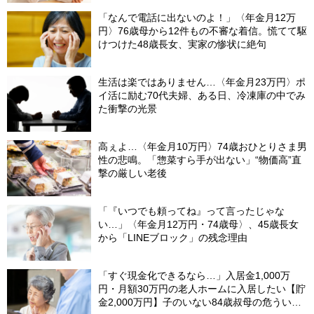
「なんで電話に出ないのよ！」〈年金月12万
円〉76歳母から12件もの不審な着信。慌てて駆
けつけた48歳長女、実家の惨状に絶句
生活は楽ではありません…〈年金月23万円〉ポ
イ活に励む70代夫婦、ある日、冷凍庫の中でみ
た衝撃の光景
高ぇよ…〈年金月10万円〉74歳おひとりさま男
性の悲鳴。「惣菜すら手が出ない」“物価高”直
撃の厳しい老後
「『いつでも頼ってね』って言ったじゃな
い…」〈年金月12万円・74歳母〉、45歳長女
から「LINEブロック」の残念理由
「すぐ現金化できるなら…」入居金1,000万
円・月額30万円の老人ホームに入居したい【貯
金2,000万円】子のいない84歳叔母の危うい決