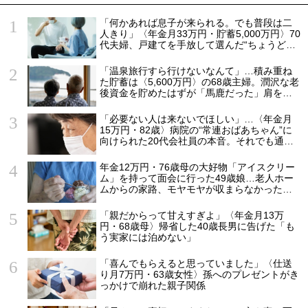
「何かあれば息子が来られる。でも普段は二
人きり」〈年金月33万円・貯蓄5,000万円〉70
代夫婦、戸建てを手放して選んだ“ちょうどい
い距離”
「温泉旅行すら行けないなんて」…積み重ね
た貯蓄は〈5,600万円〉の68歳主婦。潤沢な老
後資金を貯めたはずが「馬鹿だった」肩を落
とす理由
「必要ない人は来ないでほしい」…〈年金月
15万円・82歳〉病院の“常連おばあちゃん”に
向けられた20代会社員の本音。それでも通い
続ける理由
年金12万円・76歳母の大好物「アイスクリー
ム」を持って面会に行った49歳娘…老人ホー
ムからの家路、モヤモヤが収まらなかったワ
ケ
「親だからって甘えすぎよ」〈年金月13万
円・68歳母〉帰省した40歳長男に告げた「も
う実家には泊めない」
「喜んでもらえると思っていました」〈仕送
り月7万円・63歳女性〉孫へのプレゼントがき
っかけで崩れた親子関係