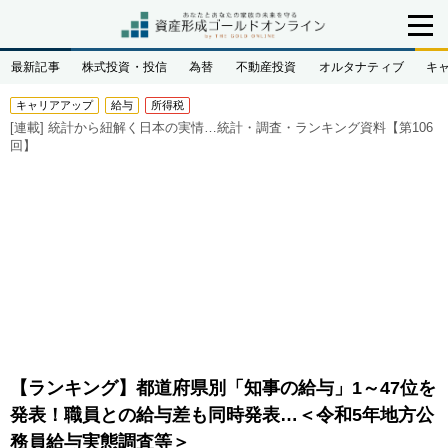
最新記事
株式投資・投信
為替
不動産投資
オルタナティブ
キ
キャリアアップ
給与
所得税
[連載]
統計から紐解く日本の実情…統計・調査・ランキング資料【第106
回】
【ランキング】都道府県別「知事の給与」1～47位を
発表！職員との給与差も同時発表…＜令和5年地方公
務員給与実態調査等＞