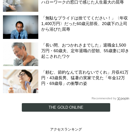
ハローワークの窓口で感じた人生最大の屈辱
「無駄なプライドは捨ててください！」〈年収
1,400万円〉だった60歳元部長、20歳下の上司
から浴びた屈辱
「長い間、おつかれさまでした」退職金1,500
万円・60歳夫、定年退職の翌朝、55歳妻に叩き
起こされたワケ
「頼む、節約なんて言わないでくれ」月収41万
円・43歳長男、猛暑の実家で見た「年金12万
円・69歳母」の衝撃の姿
Recommended by
THE GOLD ONLINE
アクセスランキング