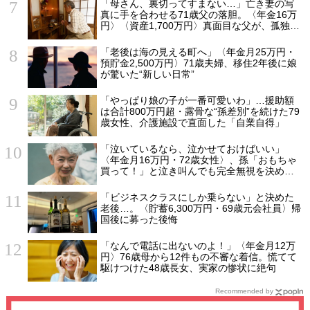
「母さん、裏切ってすまない…」亡き妻の写
真に手を合わせる71歳父の落胆。〈年金16万
円〉〈資産1,700万円〉真面目な父が、孤独の
中で失った「40万円と自尊心」
「老後は海の見える町へ」〈年金月25万円・
預貯金2,500万円〉71歳夫婦、移住2年後に娘
が驚いた“新しい日常”
「やっぱり娘の子が一番可愛いわ」…援助額
は合計800万円超・露骨な“孫差別”を続けた79
歳女性、介護施設で直面した「自業自得」
「泣いているなら、泣かせておけばいい」
〈年金月16万円・72歳女性〉、孫「おもちゃ
買って！」と泣き叫んでも完全無視を決め込
んだ理由
「ビジネスクラスにしか乗らない」と決めた
老後…。〈貯蓄6,300万円・69歳元会社員〉帰
国後に募った後悔
「なんで電話に出ないのよ！」〈年金月12万
円〉76歳母から12件もの不審な着信。慌てて
駆けつけた48歳長女、実家の惨状に絶句
Recommended by