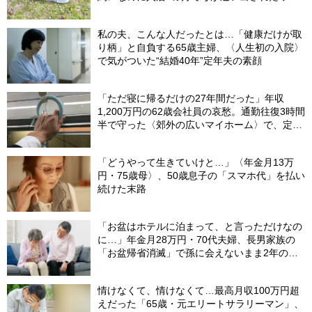
ケ…施設職員が言いにくそうに告げたひと言
【社労士FPが解説】
私の夫、こんな人だったとは…「健康だけが取
り柄」と自負する65歳主婦、〈人生初の入院〉
で気がついた“結婚40年”定年夫の素顔
「ただ寝に帰るだけの27年間だった」年収
1,200万円の62歳会社員の哀愁。通勤往復3時間
半で守った〈郊外の広いマイホーム〉で、定年
直前に直面したまさかの事態【FPが解説】
「どうやって生きていけと…」〈年金月13万
円・75歳母〉、50歳息子の「スマホ代」を払い
続けた末路
「お盆はホテルに泊まって、と言っただけなの
に…」年金月28万円・70代夫婦、長男家族の
「お盆帰省消滅」で孫に会えないまま2年の歳
月
情けなくて、情けなくて…最高月収100万円超
えだった「65歳・元エリートサラリーマン」、