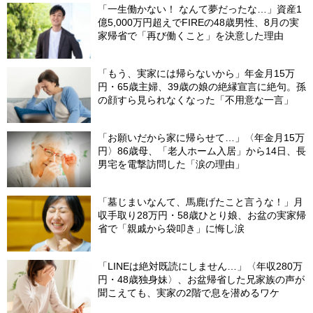
「一生働かない！ なんて夢だったな…」資産1
億5,000万円超えでFIREの48歳男性、8月の実
家帰省で「再び働くこと」を決意した理由
「もう、実家には帰らないから」年金月15万
円・65歳主婦、39歳の娘の絶縁宣言に絶句。孫
の顔すら見られなくなった「不用意な一言」
「お願いだから家に帰らせて…」〈年金月15万
円〉86歳母、「老人ホーム入居」から14日、長
男宅を電撃訪問した「涙の理由」
「墓じまいなんて、馬鹿げたこと言うな！」月
収手取り28万円・58歳ひとり娘、お盆の実家帰
省で「親戚から袋叩き」に悔し涙
「LINEは絶対既読にしません…」〈年収280万
円・48歳独身妹〉、お盆帰省した兄家族の声が
聞こえても、実家の2階で息を潜めるワケ