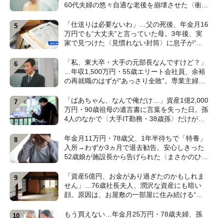
60代夫婦の悠々自適な老後を崩壊させた〈衝撃
のカミングアウト〉【CFPの助言】
「仕送りは必要ないわ」…父の死後、年金月16
万円でも“大丈夫”と言っていた母。3年後、実
家で見つけた〈見慣れない封筒〉に息子が“思
わず叫んだ”ワケ【FPが解説】
「私、東大卒・大手の元部長なんですけど？」
…年収1,500万円・55歳エリート会社員、余裕
の再就職のはずが“あっさり全敗”。専業主婦の
妻が仕切る家で「居場所がありません」の現実
【CFPの助言】
「ばあちゃん、なんで俺だけ…」資産1億2,000
万円・90歳祖母の遺言書に言葉を失った日。孫
4人のなかで〈大手IT勤務・38歳孫〉だけが遺
産相続から除外されたワケ【弁護士が解説】
年金月11万円・78歳父、1年半待ちで「特養」
入所→わずか3ヵ月で退去勧告。安心しきった
52歳娘が施設長から告げられた〈まさかのひと
言〉【元介護施設職員のFPが解説】
「資産5億円、お金があり過ぎたのかもしれま
せん」…76歳社長夫人、潤沢な資産にも暗い
顔。原因は、お屋敷の一部屋に住み続ける“跡
取り息子”【CFPが解説】
もう買えない…年金月25万円・78歳夫婦、孫