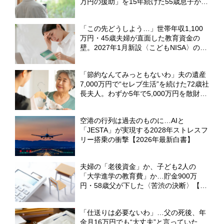
万円の援助」を15年続けた55歳息子が、
実家で目撃した〈衝撃の光景〉【CFPの
助言】
「この先どうしよう…」世帯年収1,100
万円・45歳夫婦が直面した教育資金の
壁。2027年1月新設〈こどもNISA〉の活
用策【CFPがシミュレーション】
「節約なんてみっともないわ」夫の遺産
7,000万円で“セレブ生活”を続けた72歳社
長夫人。わずか5年で5,000万円を散財し
〈老後破産の危機〉【CFPが警告】
空港の行列は過去のものに…AIと
「JESTA」が実現する2028年ストレスフ
リー搭乗の衝撃【2026年最新白書】
夫婦の「老後資金」か、子ども2人の
「大学進学の教育費」か…貯金900万
円・58歳父が下した〈苦渋の決断〉【FP
が解説】
「仕送りは必要ないわ」…父の死後、年
金月16万円でも“大丈夫”と言っていた