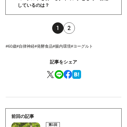
しているのは？
1
2
#60歳
#自律神経
#発酵食品
#腸内環境
#ヨーグルト
記事をシェア
前回の記事
第1回