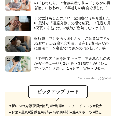
の「おねだり」で老後破産寸前→「まさかの貢
ぎ物」に救われ、10年越しの再会で涙した〈孫
のひと言〉【CFPが解説】
下の世話もしたのよ!?…認知症の母を介護した
65歳姉が「遺産分割」の場で豹変。〈仕送り月
5万円〉を続けた62歳弟が絶句したワケ【弁護
士が解説】
銀行員「申し訳ありませんが、ご融資はできか
ねます」…52歳元会社員、資産1.2億円超なの
に住宅ローン審査で“まさかの門前払い”。狭い
賃貸で妻と2人「地獄のFIRE生活」のワケ【FP
の解説】
「半年以内に家を出て行って」年金暮らしの親
から宣告…手取り25万円・31歳男性が〈シェ
アハウス〉入居も、1ヵ月で「実家へUター
ン」したワケ【CFPが解説】
Recommended by
ピックアップワード
#新NISA
#介護保険
#節約術
#副業
#アンチエイジング
#愛犬
#お酒
#温泉
#退職金
#給与
#高級腕時計
#鮨
#スポーツ
#歴史