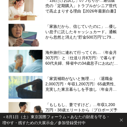
「1回だけお試し」のつもりが…通信販
売の「定期購入」トラブルがシニア世代
で高止まりする理由【2026年最新白書】
「家族だから、信じていたのに」…優し
い息子に託したキャッシュカード。通帳
から忽然と消えた“貯金500万円”に79歳
母、愕然【CFPの助言】
海外旅行に連れて行ってくれ…〈年金月
30万円〉と〈仕送り月8万円〉で暮らす
60代夫婦、帰省中の34歳息子におねだり
した結果、言い渡された「厳しい宣告」
に絶望【CFPが解説】
「家賃補助がないと無理…」〈退職金
2,000万円・年収1,200万円〉65歳男性、
充実した東京暮らしを手放し〈年金月8
万円の母〉が住む実家へ「Uターン移
住」の現実【CFPが解説】
「もしもし、妻ですけど」…年収1,200
万円・38歳エリートから〈プロポーズ予
告〉を受けた31歳女性。幸せの絶頂から
＜8月1日（土）東京国際フォーラム＞あなたの財産を守る・
一転、電話越しに請求された〈300万円
増やす・残すための大展示会／参加登録受付中
の慰謝料〉【弁護士が解説】