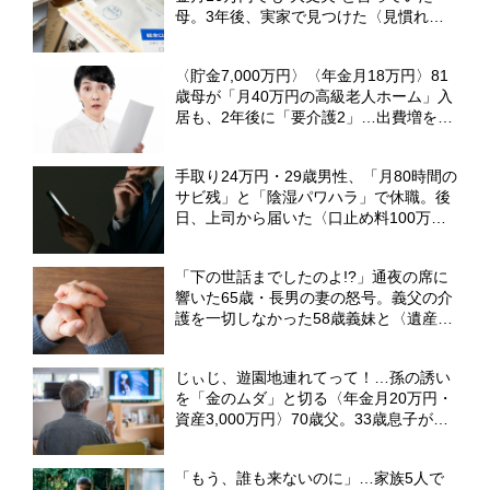
母。3年後、実家で見つけた〈見慣れな
い封筒〉に息子が“思わず叫んだ”ワケ
【FPが解説】
〈貯金7,000万円〉〈年金月18万円〉81
歳母が「月40万円の高級老人ホーム」入
居も、2年後に「要介護2」…出費増を覚
悟した53歳娘が「請求書」を見て驚いた
ワケ【元介護施設職員のFPが解説】
手取り24万円・29歳男性、「月80時間の
サビ残」と「陰湿パワハラ」で休職。後
日、上司から届いた〈口止め料100万
円〉の誓約書【弁護士が警告】
「下の世話までしたのよ!?」通夜の席に
響いた65歳・長男の妻の怒号。義父の介
護を一切しなかった58歳義妹と〈遺産
3,000万円〉の相続で大喧嘩【元社会福
祉士FPが警告】
じぃじ、遊園地連れてって！…孫の誘い
を「金のムダ」と切る〈年金月20万円・
資産3,000万円〉70歳父。33歳息子が
〈絶縁〉を突きつけた日【CFPの助言】
「もう、誰も来ないのに」…家族5人で