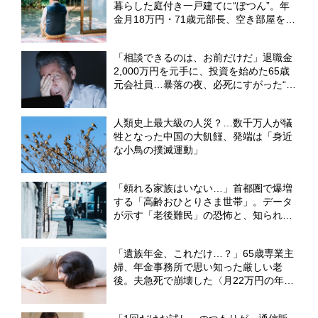
暮らした庭付き一戸建てに“ぽつん”。年
金月18万円・71歳元部長、空き部屋を持
て余しながらも離れられない「切実な事
情」【CFPが解説】
「相談できるのは、お前だけだ」退職金
2,000万円を元手に、投資を始めた65歳
元会社員…暴落の夜、必死にすがった“ま
さかの相手”【FPが解説】
人類史上最大級の人災？…数千万人が犠
牲となった中国の大飢饉、発端は「身近
な小鳥の撲滅運動」
「頼れる家族はいない…」首都圏で爆増
する「高齢おひとりさま世帯」。データ
が示す「老後難民」の恐怖と、知られざ
る「新・居住サポート」の全貌【2026年
最新白書】
「遺族年金、これだけ…？」65歳専業主
婦、年金事務所で思い知った厳しい老
後。夫急死で崩壊した〈月22万円の年金
生活〉【CFPが解説】