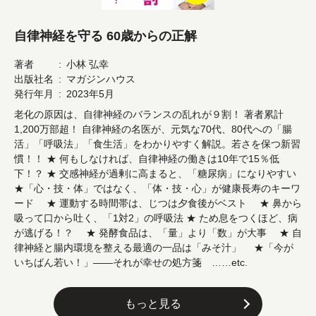
自律神経を守る 60歳からの正解
著者
小林 弘幸
出版社名
マガジンハウス
発行年月
2023年5月
老化の原因は、自律神経のバランスの乱れが９割！ 著者累計
1,200万部超！ 自律神経の名医が、元気な70代、80代への「腸
活」「呼吸法」「食生活」をわかりやすく解説。若さを保つ新習
慣！！ ★ 何もしなければ、自律神経の働きは10年で15％低
下！？ ★ 交感神経が過剰に高まると、「糖尿病」になりやすい
★「心・技・体」ではなく、「体・技・心」が健康長寿のキーワ
ード ★ 運動する時間帯は、じつは夕食後がベスト ★ 鼻から
吸って口から吐く、「1対2」の呼吸法 ★ ため息をつくほど、病
が逃げる！？ ★ 発酵食品は、「量」より「数」が大事 ★ 自
律神経と腸内環境を整える最適の一品は「みそ汁」 ★「今が
いちばん若い！」――それが幸せの処方箋 ……etc.
もっと見る