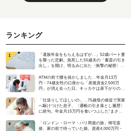
ランキング
「遺族年金をもらえるはずが…」52歳パート妻
を襲った悲劇。急死した55歳夫の「書斎の引き
出し」を開け、明るみに出た〈衝撃の秘密〉
【CFPが解説】
ATMの前で腰を抜かしました…年金月13万
円・74歳女性の口座から「老後資金2,500万
円」が消え去った日。キッカケは昼下がりの
〈1本の電話〉【弁護士が警鐘】
「仕送りしてほしいの」…75歳母の催促で実家
へ駆けつけた息子、〈通帳の引き落とし履歴〉
に絶句。年金月15万円を食いつぶした“まさか
の正体”【CFPの助言】
「ロンドン・ローマ・パリ周遊の旅」帰宅直
後、家の前で待っていた娘。資産4,000万円・