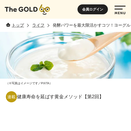
会員ログイン
トップ
ライフ
発酵パワーを最大限活かすコツ！ヨーグル
（※写真はイメージです／PIXTA）
健康寿命を延ばす黄金メソッド【第2回】
連載