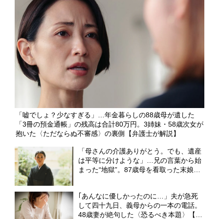
「嘘でしょ？少なすぎる」…年金暮らしの88歳母が遺した
「3冊の預金通帳」の残高は合計80万円。3姉妹・58歳次女が
抱いた〈ただならぬ不審感〉の裏側【弁護士が解説】
「母さんの介護ありがとう。でも、遺産
は平等に分けような」…兄の言葉から始
まった“地獄”。87歳母を看取った末娘、
1,800万円の家を巡って「まさかの泥沼
相続争い」へ【FPが解説】
｢あんなに優しかったのに…」夫が急死
して四十九日、義母からの一本の電話。
48歳妻が絶句した〈恐るべき本題〉【弁