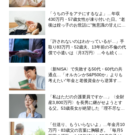
護士が解説】
「うちの子をアテにするなよ」…年収
430万円・57歳女性が凍り付いた日。“老
後は姪っ子のお世話に”無意識の甘えに突
き付けられた、シビアな現実【FPが解
説】
「許されないのはわかっているが…」手
取り83万円・52歳夫、13年前の不倫の代
償で小遣いは〈月3万円〉…今も続く専
業主婦の妻との「上下関係」【弁護士の
助言】
〈新NISA〉で失敗する50代・60代の共
通点…「オルカンかS&P500か」よりも
考えたい”年金と老後資金から逆算す
る”出口戦略【FPが警告】
「私はただの介護要員ですか…」〈全財
産3,800万円〉を長男に継がせようとす
る父。53歳長女が絶望した「理不尽な要
求」【弁護士の助言】
「仕送り、もういらないよ」…年金月10
万円・83歳父の言葉に胸騒ぎ。「毎月5