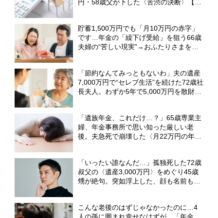
円・58歳父が下した〈苦渋の決断〉【FP
が解説】
貯蓄1,500万円でも「月10万円の赤字」
です…年金の「繰下げ受給」を狙う66歳
夫婦の“苦しい現実”→おふたりさまを救
った〈時間差受給〉【FPが解説】
「節約なんてみっともないわ」夫の遺産
7,000万円で“セレブ生活”を続けた72歳社
長夫人。わずか5年で5,000万円を散財し
〈老後破産の危機〉【CFPが警告】
「遺族年金、これだけ…？」65歳専業主
婦、年金事務所で思い知った厳しい老
後。夫急死で崩壊した〈月22万円の年金
生活〉【CFPが解説】
「いったい誰なんだ…」孤独死した72歳
叔父の〈遺産3,000万円〉をめぐり45歳
甥が絶句。突如浮上した、顔も名前も知
らない〈まさかの相続人〉【弁護士が解
説】
こんな老後のはずじゃなかったのに…4
人の孫に囲まれ幸せなはずが、「年金