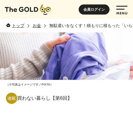
会員ログイン
トップ
お金
無駄遣いをなくす！積もりに積もった「いら
（※写真はイメージです／PIXTA）
買わない暮らし【第6回】
連載