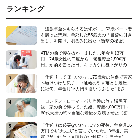
ランキング
「遺族年金をもらえるはずが…」52歳パート妻
を襲った悲劇。急死した55歳夫の「書斎の引き
出し」を開け、明るみに出た〈衝撃の秘密〉
【CFPが解説】
ATMの前で腰を抜かしました…年金月13万
円・74歳女性の口座から「老後資金2,500万
円」が消え去った日。キッカケは昼下がりの
〈1本の電話〉【弁護士が警鐘】
「仕送りしてほしいの」…75歳母の催促で実家
へ駆けつけた息子、〈通帳の引き落とし履歴〉
に絶句。年金月15万円を食いつぶした“まさか
の正体”【CFPの助言】
「ロンドン・ローマ・パリ周遊の旅」帰宅直
後、家の前で待っていた娘。資産4,000万円・
60代夫婦の悠々自適な老後を崩壊させた〈衝撃
のカミングアウト〉【CFPの助言】
「仕送りは必要ないわ」…父の死後、年金月16
万円でも“大丈夫”と言っていた母。3年後、実
家で見つけた〈見慣れない封筒〉に息子が“思