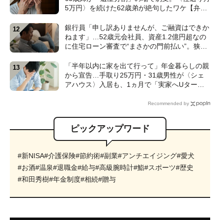
5万円〉を続けた62歳弟が絶句したワケ【弁護
士が解説】
銀行員「申し訳ありませんが、ご融資はできか
ねます」…52歳元会社員、資産1.2億円超なの
に住宅ローン審査で“まさかの門前払い”。狭い
賃貸で妻と2人「地獄のFIRE生活」のワケ【FP
の解説】
「半年以内に家を出て行って」年金暮らしの親
から宣告…手取り25万円・31歳男性が〈シェ
アハウス〉入居も、1ヵ月で「実家へUター
ン」したワケ【CFPが解説】
Recommended by
ピックアップワード
#新NISA
#介護保険
#節約術
#副業
#アンチエイジング
#愛犬
#お酒
#温泉
#退職金
#給与
#高級腕時計
#鮨
#スポーツ
#歴史
#和田秀樹
#年金制度
#相続
#贈与