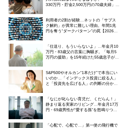
330万円・貯金2,500万円の70歳夫婦」の
顔が晴れない理由【FPが解説】
利用者の2割が経験…ネットの「サブス
ク解約」が異常に難しい理由。年間1兆
円を奪う“ダークパターン”の罠【2026年
最新白書】
「仕送り、もういらないよ」…年金月10
万円・83歳父の言葉に胸騒ぎ。「毎月5
万円の援助」を15年続けた55歳息子が、
実家で目撃した〈衝撃の光景〉【CFPの
助言】
S&P500やオルカン“1本だけ”で本当にい
いのか…「インデックス投資に絞る人」
と「投資先を広げる人」の判断の分かれ
目【FPが解説】
「なにが叱らない育児だ、くだらん！」
静まり返る実家のリビング…年金月17万
円・69歳男性が“愛する孫”を怒鳴りつけ
たワケ
「心配で、心配で…」第一便の飛行機で