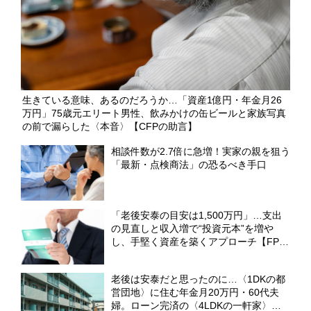
生きている意味、あるのだろうか…「資産1億円・年金月26
万円」75歳元エリート男性、飲みかけの缶ビールと家族写真
の前で漏らした〈本音〉【CFPの助言】
相談件数が2.7倍に急増！実家の親を狙う
「最新・点検商法」の恐るべき手口
「老後安泰の目安は1,500万円」…支出
の見直しと収入増で“投資元本”を増や
し、手堅く資産を築くアプローチ【FPが
試算】
老後は安泰だと思ったのに…〈1DKの都
営団地〉に住む年金月20万円・60代夫
婦。ローン完済の〈4LDKの一軒家〉を