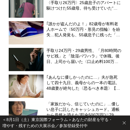
〈手取り26万円〉25歳息子のアパートに
駆けつけた55歳母。待ち受けていた“悲
しい結末”【CFPの助言】
｢誰かが盗んだのよ！」82歳母が有料老
人ホームで〈50万円・形見の指輪〉を紛
失…犯人発覚も、55歳息子に残った「や
り場のない思い」【弁護士の助言】
手取り24万円・29歳男性、「月80時間の
サビ残」と「陰湿パワハラ」で休職。後
日、上司から届いた〈口止め料100万
円〉の誓約書【弁護士が警告】
｢あんなに優しかったのに…」夫が急死
して四十九日、義母からの一本の電話。
48歳妻が絶句した〈恐るべき本題〉【弁
護士が解説】
「家族だから、信じていたのに」…優し
い息子に託したキャッシュカード。通帳
から忽然と消えた“貯金500万円”に79歳
＜8月1日（土）東京国際フォーラム＞あなたの財産を守る・
母、愕然【CFPの助言】
増やす・残すための大展示会／参加登録受付中