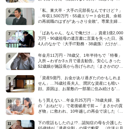
わず叫んだ”ワケ【FPが解説】
「私、東大卒・大手の元部長なんですけど？」
…年収1,500万円・55歳エリート会社員、余裕
の再就職のはずが“あっさり全敗”。専業主婦の
妻が仕切る家で「居場所がありません」の現実
【CFPの助言】
「ばあちゃん、なんで俺だけ…」資産1億2,000
万円・90歳祖母の遺言書に言葉を失った日。孫
4人のなかで〈大手IT勤務・38歳孫〉だけが遺
産相続から除外されたワケ【弁護士が解説】
年金月11万円・78歳父、1年半待ちで「特養」
入所→わずか3ヵ月で退去勧告。安心しきった
52歳娘が施設長から告げられた〈まさかのひと
言〉【元介護施設職員のFPが解説】
「資産5億円、お金があり過ぎたのかもしれま
せん」…76歳社長夫人、潤沢な資産にも暗い
顔。原因は、お屋敷の一部屋に住み続ける“跡
取り息子”【CFPが解説】
もう買えない…年金月25万円・78歳夫婦、孫
の「おねだり」で老後破産寸前→「まさかの貢
ぎ物」に救われ、10年越しの再会で涙した〈孫
のひと言〉【CFPが解説】
下の世話もしたのよ!?…認知症の母を介護した
65歳姉が「遺産分割」の場で豹変。〈仕送り月