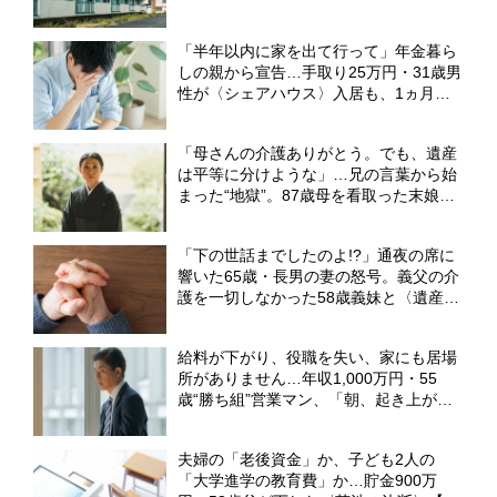
売却した「予期せぬ理由」【CFPが解
説】
「半年以内に家を出て行って」年金暮ら
しの親から宣告…手取り25万円・31歳男
性が〈シェアハウス〉入居も、1ヵ月で
「実家へUターン」したワケ【CFPが解
説】
「母さんの介護ありがとう。でも、遺産
は平等に分けような」…兄の言葉から始
まった“地獄”。87歳母を看取った末娘、
1,800万円の家を巡って「まさかの泥沼
相続争い」へ【FPが解説】
「下の世話までしたのよ!?」通夜の席に
響いた65歳・長男の妻の怒号。義父の介
護を一切しなかった58歳義妹と〈遺産
3,000万円〉の相続で大喧嘩【元社会福
祉士FPが警告】
給料が下がり、役職を失い、家にも居場
所がありません…年収1,000万円・55
歳“勝ち組”営業マン、「朝、起き上がる
こともできなくなった」暗転のワケ
【CFPの助言】
夫婦の「老後資金」か、子ども2人の
「大学進学の教育費」か…貯金900万