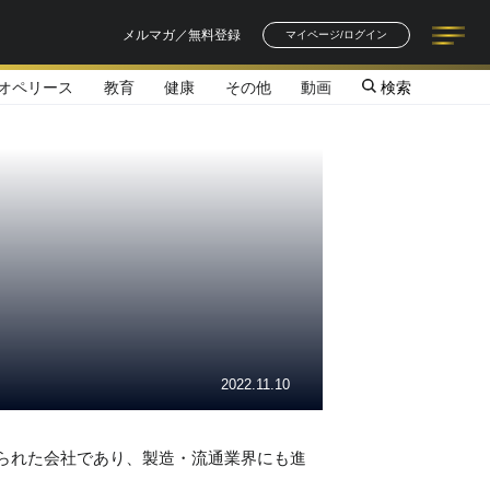
メルマガ／無料登録
マイページ/ログイン
オペリース
教育
健康
その他
動画
検索
記事一覧
連載一覧
著者一覧
書籍一覧
セミナー情報
お知らせ
2022.11.10
創られた会社であり、製造・流通業界にも進
。