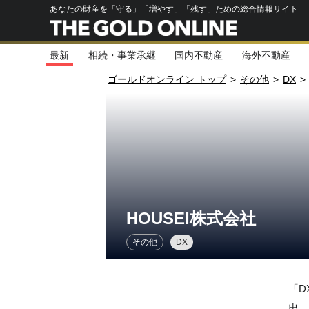
あなたの財産を「守る」「増やす」「残す」ための総合情報サイト
最新
相続・事業承継
国内不動産
海外不動産
ゴールドオンライン トップ
>
その他
>
DX
>
HOUSEI株式会社
その他
DX
「D
出。