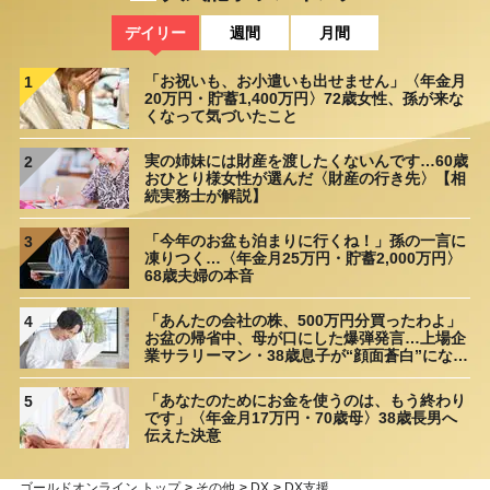
デイリー
週間
月間
「お祝いも、お小遣いも出せません」〈年金月
1
20万円・貯蓄1,400万円〉72歳女性、孫が来な
くなって気づいたこと
実の姉妹には財産を渡したくないんです…60歳
2
おひとり様女性が選んだ〈財産の行き先〉【相
続実務士が解説】
「今年のお盆も泊まりに行くね！」孫の一言に
3
凍りつく…〈年金月25万円・貯蓄2,000万円〉
68歳夫婦の本音
「あんたの会社の株、500万円分買ったわよ」
4
お盆の帰省中、母が口にした爆弾発言…上場企
業サラリーマン・38歳息子が“顔面蒼白”になっ
たワケ【1級FPが警告】
「あなたのためにお金を使うのは、もう終わり
5
です」〈年金月17万円・70歳母〉38歳長男へ
伝えた決意
ゴールドオンライン トップ
>
その他
>
DX
>
DX支援