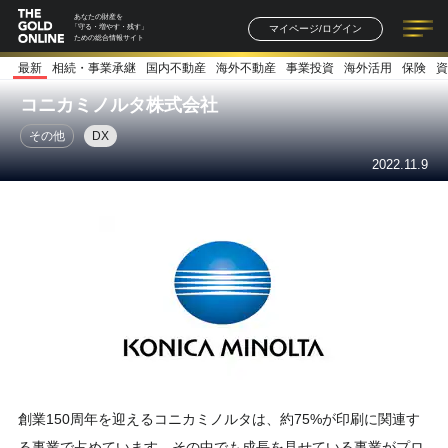
あなたの財産を
マイページ/ログイン
「守る・増やす・残す」
ための総合情報サイト
最新
相続・事業承継
国内不動産
海外不動産
事業投資
海外活用
保険
資
記事一覧
連載一覧
著者一覧
書籍一覧
セミナー情報
お知らせ
コニカミノルタ株式会社
その他
DX
2022.11.9
創業150周年を迎えるコニカミノルタは、約75%が印刷に関連す
る事業で占めています。その中でも成長を見せている事業がプロ