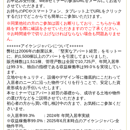
お申込み受付後、WEBセミナーの参加URLをメールにてお送り
させていただきます。
お持ちのPCやスマートフォン、タブレット上でURLをクリック
するだけでどこからでも簡単にご参加いただけます。
※同業他社の方のご参加は固くお断りしており、こちらから連
絡をする際に確認をさせていただきますのでご了承ください。
※お時間途中で切り上げなければならない場合も問題ありませ
ん。
++++++アイケンジャパンについて++++++
弊社は2006年の創業以来、「堅実なアパート経営」をモットー
に、約1,500棟以上のアパートを引渡してまいりました。
販売棟数は1,511棟、管理戸数は全国で10,725戸、年間入居率
は99.3％、独自の指標である収益稼働率は99.0％を実現してい
ます。
立地やセキュリティ、設備やデザイン等に徹底的にこだわって
入居者のニーズに沿った物件づくりを行うことで、安定した資
産形成をお手伝いいたします。
本セミナーではアパート経営の基礎から、成功する土地や物件
の選び方などをご説明させていただきます。
初心者の方から買い増し検討中の方まで、お気軽にご参加くだ
さいませ。
※入居率99.3% ：2024年 年間入居率実績
※収益稼働率99.0%：2025年6月末時点のアイケンジャパン全
物件平均。