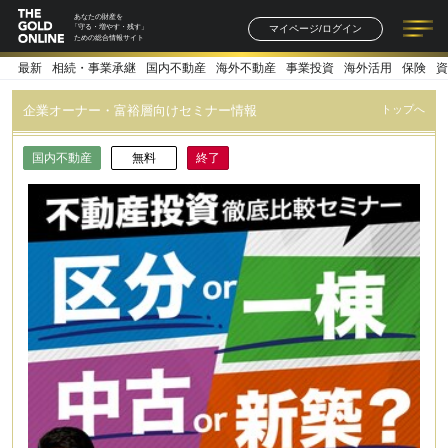
あなたの財産を
マイページ/ログイン
「守る・増やす・残す」
ための総合情報サイト
最新
相続・事業承継
国内不動産
海外不動産
事業投資
海外活用
保険
資
記事一覧
連載一覧
著者一覧
書籍一覧
セミナー情報
お知らせ
企業オーナー・富裕層向けセミナー情報
トップへ
国内不動産
無料
終了