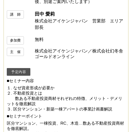
後、別途ご案内いたします）
田中 愛莉
講 師
株式会社アイケンジャパン 営業部 エリア
部長
無料
参加費
株式会社アイケンジャパン／株式会社幻冬舎
主 催
ゴールドオンライン
予定内容
■セミナー内容
１. なぜ資産形成が必要か
２. 不動産投資とは
数ある不動産投資商材それぞれの特徴、メリット・デメリ
ットを徹底解説
３. 区分マンション・新築一棟アパートの事業計画書解説
■セミナーポイント
区分マンション、一棟投資、RC、木造…数ある不動産投資商材
を徹底解説。