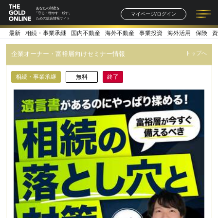
あなたの財産を
マイページ/ログイン
「守る・増やす・残す」
ための総合情報サイト
最新
相続・事業承継
国内不動産
海外不動産
事業投資
海外活用
保険
資
記事一覧
連載一覧
著者一覧
書籍一覧
セミナー情報
お知らせ
企業オーナー・富裕層向けセミナー情報
トップへ
相続・事業承継
無料
終了