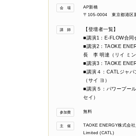
AP新橋
会 場
〒105-0004 東京都港区新
【登壇者一覧】
講 師
■講演1：E-FLOW合
■講演2：TAOKE E
長 李 明達（リイ ミ
■講演3：TAOKE E
■講演４：CATLジャ
（サイ ヨ）
■講演５：パワープール
セイ）
無料
参加費
TAOKE ENERGY株式会社／Co
主 催
Limited (CATL)