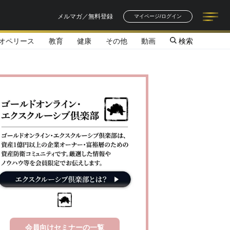
メルマガ／無料登録
マイページ/ログイン
オペリース
教育
健康
その他
動画
検索
記事一覧
連載一覧
著者一覧
書籍一覧
セミナー情報
お知らせ
会員向けセミナーの一覧