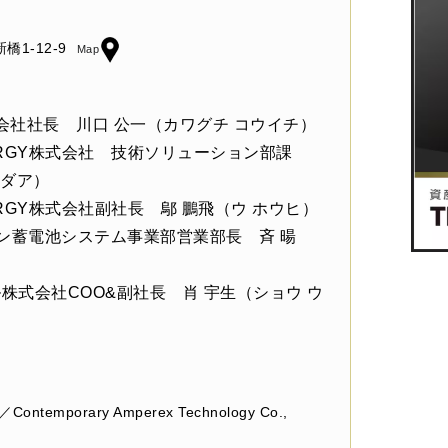
橋1-12-9
Map
同会社社長 川口 公一（カワグチ コウイチ）
NERGY株式会社 技術ソリューション部課
ンダア）
NERGY株式会社副社長 鄔 鵬飛（ウ ホウヒ）
パン蓄電池システム事業部営業部長 斉 暘
株式会社COO&副社長 肖 宇生（ショウ ウ
ntemporary Amperex Technology Co.,