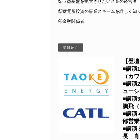
②収益基盤を拡大させたい企業の経営者
③蓄電所投資の事業スキームを詳しく知
④金融関係者
講師紹介
【登壇
■講演
（カワ
■講演
ューシ
■講演
鵬飛（
■講演
部営業
■講演
長 肖