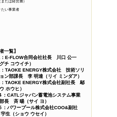
（または経営層）
りたい事業者
者一覧】
1：E-FLOW合同会社社長 川口 公一
グチ コウイチ）
2：TAOKE ENERGY株式会社 技術ソリ
ョン部課長 李 明達（リイ ミンダア）
3：TAOKE ENERGY株式会社副社長 鄔
ウ ホウヒ）
４：CATLジャパン蓄電池システム事業
部長 斉 暘（サイ ヨ）
５：パワープール株式会社COO&副社
 宇生（ショウ ウセイ）