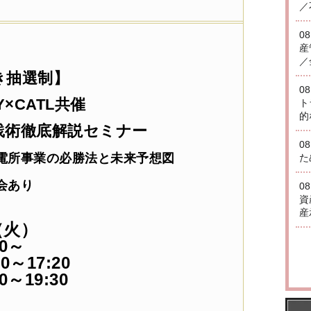
／
0
産
／
き抽選制】
0
Y×CATL共催
ト
的
践術徹底解説セミナー
0
電所事業の必勝法と未来予想図
た
会あり
0
資
産
（火）
0～
～17:20
～19:30