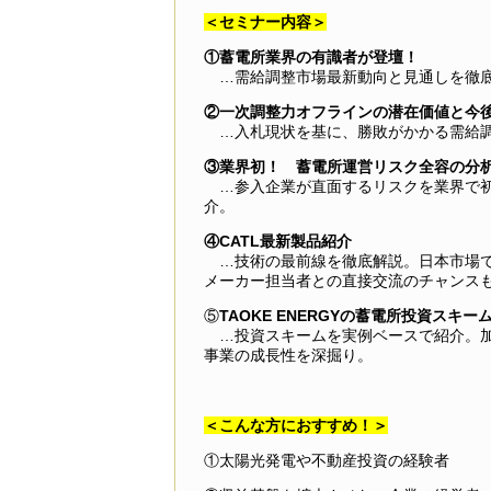
＜セミナー内容＞
①蓄電所業界の有識者が登壇！
…需給調整市場最新動向と見通しを徹
②一次調整力オフラインの潜在価値と今
…入札現状を基に、勝敗がかかる需給
③業界初！ 蓄電所運営リスク全容の分
…参入企業が直面するリスクを業界で初
介。
④CATL最新製品紹介
…技術の最前線を徹底解説。日本市場
メーカー担当者との直接交流のチャンス
⑤
TAOKE ENERGYの蓄電所投資スキー
…投資スキームを実例ベースで紹介。加
事業の成長性を深掘り。
＜こんな方におすすめ！＞
①太陽光発電や不動産投資の経験者