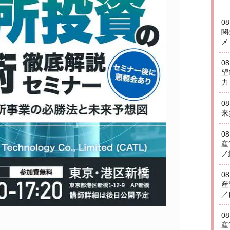
0
関
メ
0
望
力
0
来
0
産
／
0
産
／
0
産