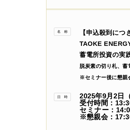
【申込殺到につ
名 称
TAOKE ENERG
蓄電所投資の実
脱炭素の切り札、蓄
※セミナー後に懇親
2025年9月2日
日 時
受付時間：13:3
セミナー：14:00
※懇親会：17:30