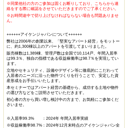
※同業他社の方のご参加は固くお断りしており、こちらから連
絡をする際に確認をさせていただきますのでご了承ください。
※お時間途中で切り上げなければならない場合も問題ありませ
ん。
++++++アイケンジャパンについて++++++
弊社は2006年の創業以来、「堅実なアパート経営」をモットー
に、約1,300棟以上のアパートを引渡してまいりました。
販売棟数は1,389棟、管理戸数は全国で10,114戸、年間入居率
は99.3％、独自の指標である収益稼働率は98.7％を実現してい
ます。
立地やセキュリティ、設備やデザイン等に徹底的にこだわって
入居者のニーズに沿った物件づくりを行うことで、安定した資
産形成をお手伝いいたします。
本セミナーではアパート経営の基礎から、成功する土地や物件
の選び方などをご説明させていただきます。
初心者の方から買い増し検討中の方まで、お気軽にご参加くだ
さいませ。
※入居率99.3% ：2024年 年間入居率実績
※収益稼働率98.7%：2024年12月末時点のアイケンジャパン全