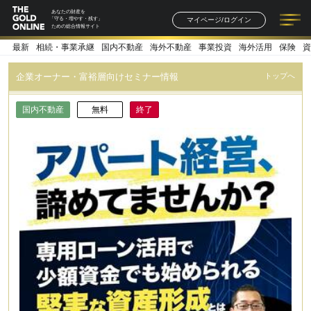
あなたの財産を
マイページ/ログイン
「守る・増やす・残す」
ための総合情報サイト
最新
相続・事業承継
国内不動産
海外不動産
事業投資
海外活用
保険
資
記事一覧
連載一覧
著者一覧
書籍一覧
セミナー情報
お知らせ
企業オーナー・富裕層向けセミナー情報
トップへ
国内不動産
無料
終了