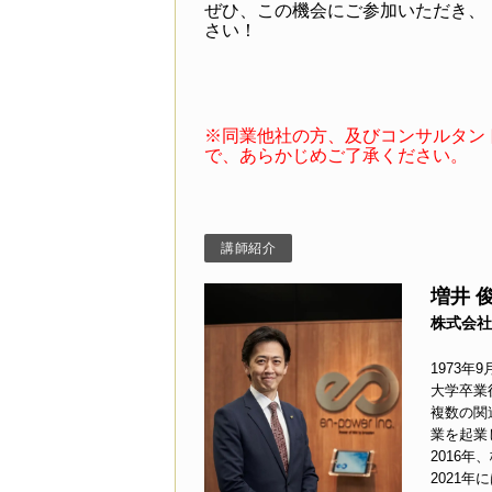
ぜひ、この機会にご参加いただき、
さい！
※同業他社の方、及びコンサルタン
で、あらかじめご了承ください。
講師紹介
増井 
株式会社
1973年
大学卒業
複数の関
業を起業
2016
2021