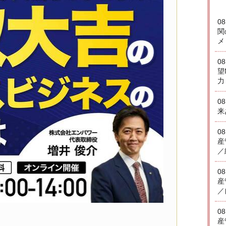
0
関
メ
0
望
力
0
来
0
産
／
0
産
／
0
産