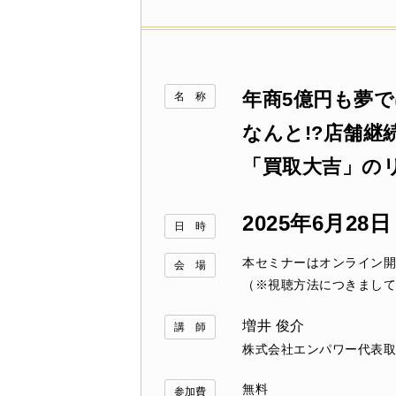
年商5億円も夢
名 称
なんと!?店舗継続
「買取大吉」の
2025年6月28
日 時
本セミナーはオンライン開
会 場
（※視聴方法につきまして
増井 俊介
講 師
株式会社エンパワー代表取
無料
参加費