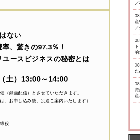
／
0
産
／
ではない
0
率、驚きの97.3％！
ト
的
リユースビジネスの秘密とは
0
た
日（土）13:00～14:00
0
資
催（録画配信）とさせていただきます。
産
は、お申し込み後、別途ご案内いたします）
締役