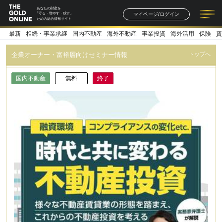
あなたの財産を
マイページ/ログイン
「守る・増やす・残す」
ための総合情報サイト
最新
相続・事業承継
国内不動産
海外不動産
事業投資
海外活用
保険
資
記事一覧
連載一覧
著者一覧
書籍一覧
セミナー情報
お知らせ
企業オーナー・富裕層向けセミナー情報
トップへ
国内不動産
無料
終了