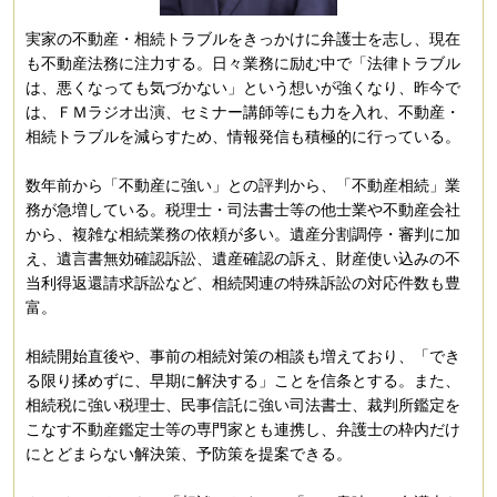
実家の不動産・相続トラブルをきっかけに弁護士を志し、現在
も不動産法務に注力する。日々業務に励む中で「法律トラブル
は、悪くなっても気づかない」という想いが強くなり、昨今で
は、ＦＭラジオ出演、セミナー講師等にも力を入れ、不動産・
相続トラブルを減らすため、情報発信も積極的に行っている。
数年前から「不動産に強い」との評判から、「不動産相続」業
務が急増している。税理士・司法書士等の他士業や不動産会社
から、複雑な相続業務の依頼が多い。遺産分割調停・審判に加
え、遺言書無効確認訴訟、遺産確認の訴え、財産使い込みの不
当利得返還請求訴訟など、相続関連の特殊訴訟の対応件数も豊
富。
相続開始直後や、事前の相続対策の相談も増えており、「でき
る限り揉めずに、早期に解決する」ことを信条とする。また、
相続税に強い税理士、民事信託に強い司法書士、裁判所鑑定を
こなす不動産鑑定士等の専門家とも連携し、弁護士の枠内だけ
にとどまらない解決策、予防策を提案できる。