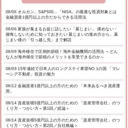
08/06 オルカン、S&P500…「NISA」の最適な投資対象とは
金融資産1億円以上の方だからできる活用法
08/06 家族が集まるお盆に話したい「墓じまい」 揉めない・
後悔しないために知っておきたい 墓じまいの進め方から、墓
じまい後の「引っ越し先」まで解説
08/09 海外移住で圧倒的節税！海外金融機関の活用法 ～どん
な人が海外移住で節税のメリットを享受できるのか～
08/09 15年連続で日本人のロングステイ希望NO.1の国 「マレ
ーシア不動産」投資の魅力
08/12 金融資産1億円以上の方のための 「本来あるべき資産運
用」
08/14 資産規模5億円以上の方のための 「資産管理会社」のつ
くり方・つかい方＜第1回／総論＞
08/14 資産規模5億円以上の方のための 「資産管理会社」のつ
くり方・つかい方＜第2回／自社株編＞