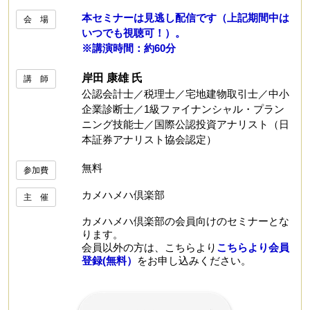
本セミナーは見逃し配信です（上記期間中は
会 場
いつでも視聴可！）。
※講演時間：約60分
岸田 康雄 氏
講 師
公認会計士／税理士／宅地建物取引士／中小
企業診断士／1級ファイナンシャル・プラン
ニング技能士／国際公認投資アナリスト（日
本証券アナリスト協会認定）
無料
参加費
カメハメハ倶楽部
主 催
カメハメハ倶楽部の会員向けのセミナーとな
ります。
会員以外の方は、こちらより
こちらより会員
登録(無料）
をお申し込みください。