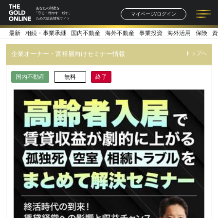
あなたの財産を
マイページ/ログイン
「守る・増やす・残す」
ための総合情報サイト
最新
相続・事業承継
国内不動産
海外不動産
事業投資
海外活用
保険
資
記事一覧
連載一覧
著者一覧
書籍一覧
セミナー情報
お知らせ
企業オーナー・富裕層向けセミナー情報
トップへ
国内不動産
無料
終了