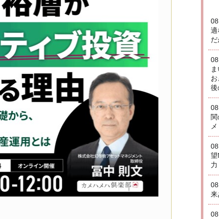
0
適
だ
0
ま
お
後
0
関
メ
0
望
力
0
来
0