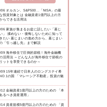
8/06 オルカン、S&P500…「NISA」の最
な投資対象とは 金融資産1億円以上の方
からできる活用法
8/06 家族が集まるお盆に話したい「墓じ
い」 揉めない・後悔しないために知って
きたい 墓じまいの進め方から、墓じまい
の「引っ越し先」まで解説
8/09 海外移住で圧倒的節税！海外金融機
の活用法 ～どんな人が海外移住で節税の
リットを享受できるのか～
8/09 15年連続で日本人のロングステイ希
NO.1の国 「マレーシア不動産」投資の魅
8/12 金融資産1億円以上の方のための 「本
あるべき資産運用」
8/14 資産規模5億円以上の方のための 「資