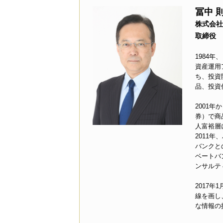
冨中 
株式会社
取締役
1984
資産運用
ち、投資
品、投資
2001
券）で商
人富裕層
2011
バンクと
ベートバ
ンサルテ
2017
線を画し
な情報の