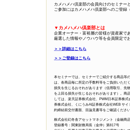
カメハメハ倶楽部の会員向けのセミナー
ご参加にはカメハメハ倶楽部へのご登録
▼カメハメハ倶楽部とは
企業オーナー・富裕層の皆様が資産家で
厳選した情報やノウハウ等を会員限定で
＞＞詳細はこちら
＞＞ご登録はこちら
本セミナーでは、セミナーでご紹介する商品等
は、各商品毎に所定の手数料等をご負担いただ
損失を生じるおそれがあります（信用取引、先
を上回る損失が生じるおそれがあります）。商
しては、楽天証券株式会社、PWM日本証券株式
券株式会社、くにうみAI証券株式会社WEB 
約締結前交付書面、目論見書等をご確認くださ
株式会社幻冬舎アセットマネジメント（金融商
登録番号：関東財務局長（金仲）第817号