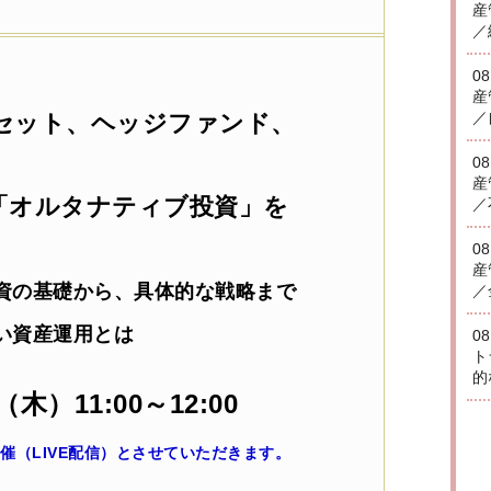
産
／
0
産
／
セット、ヘッジファンド、
0
産
「オルタナティブ投資」を
／
0
産
資の基礎から、具体的な戦略まで
／
い資産運用とは
0
ト
的
（木）11:00～12:00
催（LIVE配信）とさせていただきます。