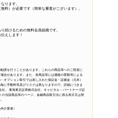
となります。
（無料）が必要です（簡単な審査がございます）。
あり続けるための無料会員組織です。
お伝えします！
の勧誘を行うことがあります。これらの商品等へのご投資に
く場合があります。また、各商品等には価格の変動等による
物・オプション取引では差し入れた保証金・証拠金（元本）
品毎に手数料等及びリスクは異なりますので、詳細につきま
会社、 東海東京証券株式会社、キャピタル・パートナーズ証
サイトの当該商品等のページ、金融商品取引法に係る表示又は契
い。
品仲介業者）