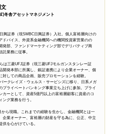
則文
幻冬舎アセットマネジメント
年、日興証券（現SMBC日興証券）入社。個人富裕層向けの
アドバイス、外資系金融機関への機関投資家営業のの
開発部、ファンドマーケティング部でデリバティブ商
信託業務に従事。
年からは三菱UFJ証券（現三菱UFJモルガンスタンレー証
品開発本部に所属し、銀証連携により企業オーナー、個
に対しての商品企画、販売プロモーションを経験。
年、バークレイズ・ウェルス・サービシズに移り、日系メガ
のプライベートバンキング事業立ち上げに参加。プライ
ンカーとして、資産5億円以上の富裕層顧客に資産のコ
ィング業務を行う。
年1月から現職。これまでの経験を生かし、金融機関とは一
、企業オーナー、富裕層の財産を守る為に、公正、中立
提供を心がけている。