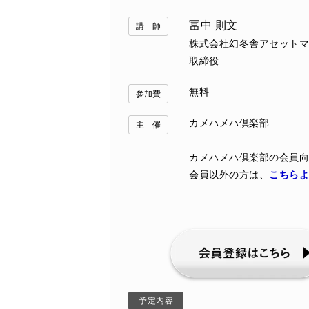
冨中 則文
講 師
株式会社幻冬舎アセットマ
取締役
無料
参加費
カメハメハ倶楽部
主 催
カメハメハ倶楽部の会員向
会員以外の方は、
こちらよ
予定内容