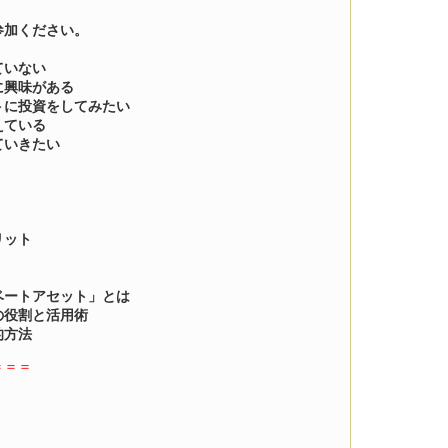
参加ください。
ていない
に興味がある
トに投資をしてみたい
えている
ていきたい
リット
ベートアセット」とは
の役割と活用術
的方法
＝＝＝
。