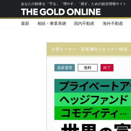
あなたの財産を「守る」「増やす」「残す」ための総合情報サイト
最新
相続・事業承継
国内不動産
海外不動産
企業オーナー・富裕層向けセミナー情報
資産運用
無料
終了