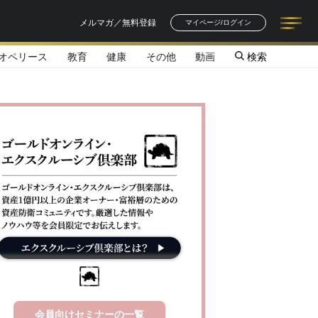
メルマガ／無料登録
マイページ/ログイン
オペリース
教育
健康
その他
動画
検索
記事一覧
連載一覧
著者一覧
書籍一覧
セミナー情報
お知らせ
会員向けセミナーの一覧