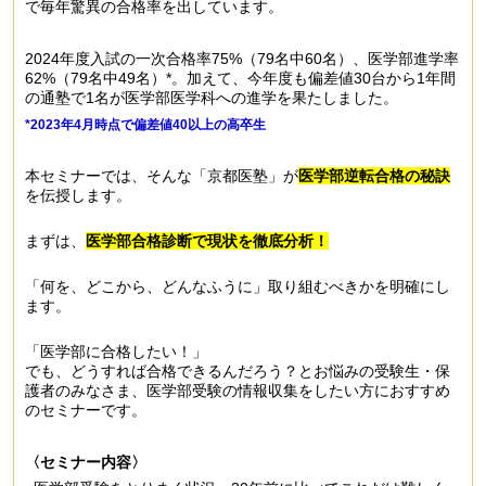
で毎年驚異の合格率を出しています。
2024年度入試の一次合格率75%（79名中60名）、医学部進学率
62%（79名中49名）*。加えて、今年度も偏差値30台から1年間
の通塾で1名が医学部医学科への進学を果たしました。
*2023年4月時点で偏差値40以上の高卒生
本セミナーでは、そんな「京都医塾」が
医学部逆転合格の秘訣
を伝授します。
まずは、
医学部合格診断で現状を徹底分析！
「何を、どこから、どんなふうに」取り組むべきかを明確にし
ます。
「医学部に合格したい！」
でも、どうすれば合格できるんだろう？とお悩みの受験生・保
護者のみなさま、医学部受験の情報収集をしたい方におすすめ
のセミナーです。
〈セミナー内容〉