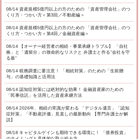
08/14 資産規模5億円以上の方のための 「資産管理会社」のつ
くり方・つかい方＜第3回／不動産編＞
08/14 資産規模5億円以上の方のための 「資産管理会社」のつ
くり方・つかい方＜第4回／金融資産編＞
08/14 【オーナー経営者の相続・事業承継トラブル】 「自社
株」と「遺留分」の致命的なリスクと 弁護士と作る”会社を守
る盾”
08/14 税務調査に要注意！ 「相続対策」のための「生前贈
与」の基礎知識と活用法
08/14 認知症対策には絶対的な効果！ 金融資産家のための
「民事信託」を活用した資産承継方法
08/14 2026年、相続の常識が変わる 「デジタル遺言」「認知
症対策」「不動産評価」見直しの最新動向 【専門弁護士が解
説】
08/18 キャピタルゲインも期待できる環境に！ 「債券投資」
のタイミングと具体的な取り組み方