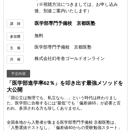
（※視聴方法につきましては、お申し込み
後、別途ご案内いたします）
医学部専門予備校 京都医塾
講 師
無料
参加費
医学部専門予備校 京都医塾
主 催
株式会社幻冬舎ゴールドオンライン
共 催
予定内容
「医学部進学率62％」を叩き出す最強メソッドを
大公開
「国公立は無理でも、私立なら…」という時代は終わりまし
た。医学部に合格するには“最低”でも「偏差値65」が必要と言
われ、多浪される方も珍しくありません。
全国各地から入塾者が集まる医学部専門予備校 京都医塾は、
「入塾選抜テストなし」「偏差値40からの受験勉強スタート」