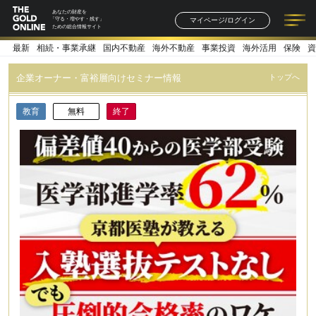
あなたの財産を
マイページ/ログイン
「守る・増やす・残す」
ための総合情報サイト
最新
相続・事業承継
国内不動産
海外不動産
事業投資
海外活用
保険
資
記事一覧
連載一覧
著者一覧
書籍一覧
セミナー情報
お知らせ
企業オーナー・富裕層向けセミナー情報
トップへ
教育
無料
終了