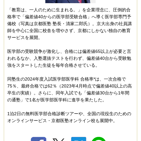
「教育は、一人のために生まれる。」を企業理念に、圧倒的合
格率で「偏差値40からの医学部受験合格」へ導く医学部専門予
備校（写真は京都医塾 塾長・清家二郎氏）。京大出身の社員講
師を中心に全国に校舎を増やさず、京都にしかない独自の教育
サービスを展開。
医学部の受験競争が激化し、合格には偏差値65以上が必要と言
われるなか、入塾選抜テストを行わず、偏差値40台から受験勉
強をスタートした生徒を毎年合格させている。
同塾生の2024年度入試医学部医学科 合格率*は、一次合格で
75％、最終合格では62％（2023年4月時点で偏差値40以上の高
卒生の実績）。さらに、同年入試でも「偏差値30台から1年間
の通塾」で1名が医学部医学科に進学を果たした。
1泊2日の無料医学部合格診断ツアーや、全国の現役生のための
オンラインサービス・京都医塾オンライン校も展開中。