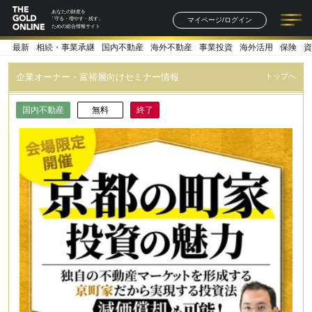
あなたの財産を
マイページ/ログイン
「守る・増やす・残す」
ための総合情報サイト
最新
相続・事業承継
国内不動産
海外不動産
事業投資
海外活用
保険
資
記事一覧
連載一覧
著者一覧
書籍一覧
セミナー情報
お知らせ
企業オーナー・富裕層向けセミナー情報
トップへ
国内不動産
無料
終了