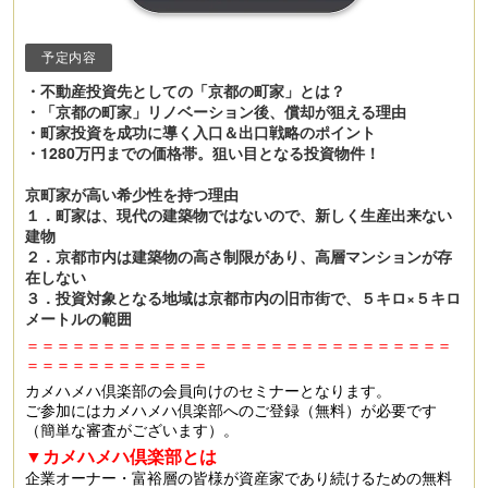
予定内容
・不動産投資先としての「京都の町家」とは？
・「京都の町家」リノベーション後、償却が狙える理由
・町家投資を成功に導く入口＆出口戦略のポイント
・1280万円までの価格帯。狙い目となる投資物件！
京町家が高い希少性を持つ理由
１．町家は、現代の建築物ではないので、新しく生産出来ない
建物
２．京都市内は建築物の高さ制限があり、高層マンションが存
在しない
３．投資対象となる地域は京都市内の旧市街で、５キロ×５キロ
メートルの範囲
＝＝＝＝＝＝＝＝＝＝＝＝＝＝＝＝＝＝＝＝＝＝＝＝＝＝＝＝
＝＝＝＝＝＝＝＝＝＝＝＝
カメハメハ倶楽部の会員向けのセミナーとなります。
ご参加にはカメハメハ倶楽部へのご登録（無料）が必要です
（簡単な審査がございます）。
▼カメハメハ倶楽部とは
企業オーナー・富裕層の皆様が資産家であり続けるための無料