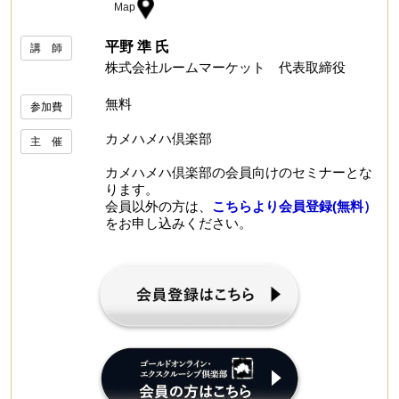
Map
平野 準 氏
講 師
株式会社ルームマーケット 代表取締役
無料
参加費
カメハメハ倶楽部
主 催
カメハメハ倶楽部の会員向けのセミナーとな
ります。
会員以外の方は、
こちらより会員登録(無料）
をお申し込みください。