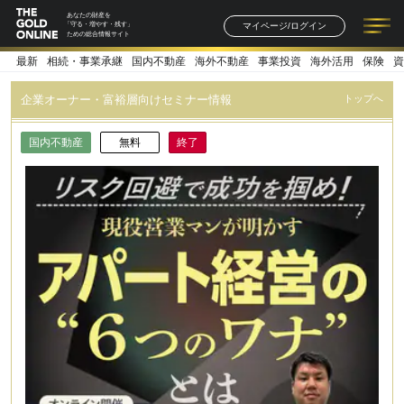
あなたの財産を
マイページ/ログイン
「守る・増やす・残す」
ための総合情報サイト
最新
相続・事業承継
国内不動産
海外不動産
事業投資
海外活用
保険
資
記事一覧
連載一覧
著者一覧
書籍一覧
セミナー情報
お知らせ
企業オーナー・富裕層向けセミナー情報
トップへ
国内不動産
無料
終了