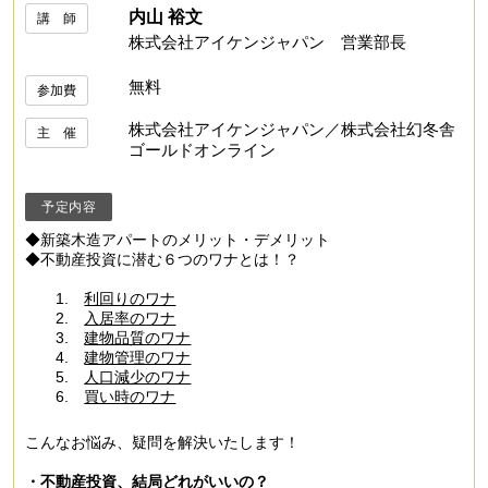
内山 裕文
講 師
株式会社アイケンジャパン 営業部長
無料
参加費
株式会社アイケンジャパン／株式会社幻冬舎
主 催
ゴールドオンライン
予定内容
◆新築木造アパートのメリット・デメリット
◆不動産投資に潜む６つのワナとは！？
1.
利回りのワナ
2.
入居率のワナ
3.
建物品質のワナ
4.
建物管理のワナ
5.
人口減少のワナ
6.
買い時のワナ
こんなお悩み、疑問を解決いたします！
・不動産投資、結局どれがいいの？