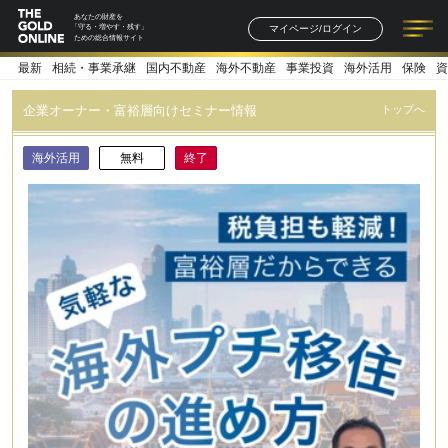
あなたの財産を
マイページ/ログイン
「守る・増やす・残す」
ための総合情報サイト
最新
相続・事業承継
国内不動産
海外不動産
事業投資
海外活用
保険
資
記事一覧
連載一覧
著者一覧
書籍一覧
セミナー情報
お知らせ
企業オーナー・富裕層向けセミナー情報
トップへ
海外活用
無料
終了