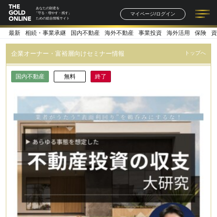
あなたの財産を
マイページ/ログイン
「守る・増やす・残す」
ための総合情報サイト
最新
相続・事業承継
国内不動産
海外不動産
事業投資
海外活用
保険
資
記事一覧
連載一覧
著者一覧
書籍一覧
セミナー情報
お知らせ
企業オーナー・富裕層向けセミナー情報
トップへ
国内不動産
無料
終了