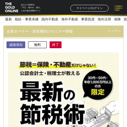
あなたの財産を
マイページ/ログイン
「守る・増やす・残す」
ための総合情報サイト
最新
相続・事業承継
国内不動産
海外不動産
事業投資
海外活用
保険
資
記事一覧
連載一覧
著者一覧
書籍一覧
セミナー情報
お知らせ
企業オーナー・富裕層向けセミナー情報
トップへ
減価償却
無料
終了