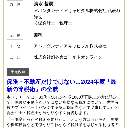
清水 基嗣
講 師
アバンダンティアキャピタル株式会社 代表取
締役
公認会計士・税理士
無料
参加費
アバンダンティアキャピタル株式会社
主 催
株式会社幻冬舎ゴールドオンライン
共 催
予定内容
保険・不動産だけではない…2024年度「最
新の節税術」の全貌
本セミナーでは、30代〜50代の年収1000万円以上の方に限定し
て、保険や不動産だけではない多様な節税術について、世界有
数のプライベートバンクであるUBS証券などで従事していた公
認会計士・税理士が分かりやすく解説します。
「一風変わった節税術を知りたい」という方はもちろん、副業
や株式投資などで儲かりこれから節税対策をはじめる初心者の