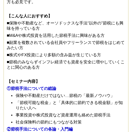
方も必見です。
【こんな人におすすめ】
■保険や不動産など、オーソドックスな手法“以外の”節税にも興
味を持っている方
■M&Aや株式投資を活用した節税手法に興味がある方
■副業を複数されている会社員やフリーランスで節税をはじめて
みたい方
■株式やFX投資により多額の含み益が生じている方
■節税のみならずインフレ経済でも資産を安全に増やしていくこ
とに関心のある方
【セミナー内容】
①節税手法についての総論
保険や不動産だけではない…節税の「最新ノウハウ」
「節税可能な税金」と「具体的に節約できる税金額」が知
りたい人へ
事業投資や株式投資など資産運用も絡めた節税手法
社会保険料の節約にもつながる対策
②節税手法についての各論・入門編