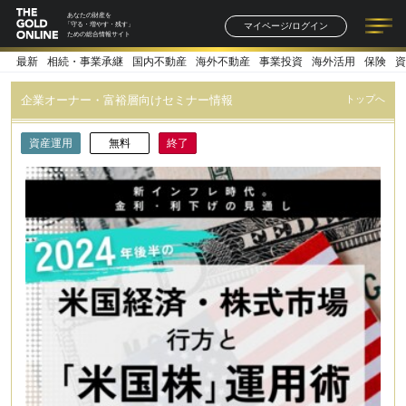
あなたの財産を
マイページ/ログイン
「守る・増やす・残す」
ための総合情報サイト
最新
相続・事業承継
国内不動産
海外不動産
事業投資
海外活用
保険
資
記事一覧
連載一覧
著者一覧
書籍一覧
セミナー情報
お知らせ
企業オーナー・富裕層向けセミナー情報
トップへ
資産運用
無料
終了