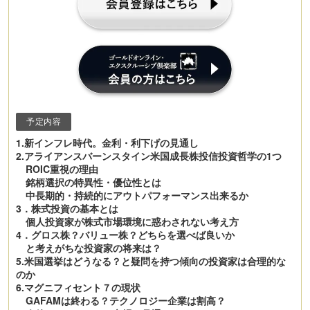
予定内容
1.新インフレ時代。金利・利下げの見通し
2.アライアンスバーンスタイン米国成長株投信投資哲学の1つ
ROIC重視の理由
銘柄選択の特異性・優位性とは
中長期的・持続的にアウトパフォーマンス出来るか
3．株式投資の基本とは
個人投資家が株式市場環境に惑わされない考え方
4．グロス株？バリュー株？どちらを選べば良いか
と考えがちな投資家の将来は？
5.米国選挙はどうなる？と疑問を持つ傾向の投資家は合理的な
のか
6.マグニフィセント７の現状
GAFAMは終わる？テクノロジー企業は割高？