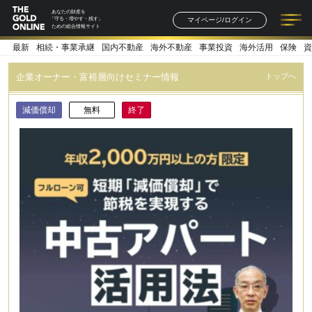
あなたの財産を
マイページ/ログイン
「守る・増やす・残す」
ための総合情報サイト
最新
相続・事業承継
国内不動産
海外不動産
事業投資
海外活用
保険
資
記事一覧
連載一覧
著者一覧
書籍一覧
セミナー情報
お知らせ
企業オーナー・富裕層向けセミナー情報
トップへ
減価償却
無料
終了