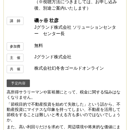
（※視聴方法につきましては、お申し込み
後、別途ご案内いたします）
磯ヶ谷 壮彦
講 師
Jグランド株式会社 ソリューションセンタ
ー センター長
無料
参加費
Jグランド株式会社
主 催
株式会社幻冬舎ゴールドオンライン
共 催
予定内容
高所得サラリーマンや富裕層にとって、税金に関する悩みはな
くなりません。
「節税目的で不動産投資を始めて失敗した」という話から、不
動産投資にマイナスな印象を持ってしまい、不動産を活用して
節税をすることは難しいと考える方も多いのではないでしょう
か。
また、高い利回りだけを求めて、周辺環境や将来的な価値にま