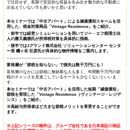
で注目せず、長期で安定的な収益を生み出す魅力的な不動産に
出会えていない方も多いかと思います。
本セミナーでは「中古アパート」による減価償却スキームを活
⽤した、税⾦対策商品「Vintage Residence」
をご紹介。
・前半では経営シミュレーションを用いてジー・エフ税理⼠法
⼈の勝又義雅⽒が所得税対策を具体的に指南。
・後半ではJグランド株式会社 ソリューションセンター センタ
ー長 磯ヶ谷 壮彦氏が具体的な物件情報をご案内します。
-------------------------------------
富裕層が「節税を知らない」で損失は数千万円にも！
富裕層のなかには節税に無頓着な人も多く、年間数千万円の節
税のチャンスを見過ごしているケースも少なくないといいま
す。
本セミナーでは「中古アパート」を活用した短期「減価償却」
節税を実現した「Vintage Residence（ヴィンテージ・レジデ
ンス）」をご紹介。
※高給与所得者ほど大きな節税メリットを享受することができ
ます。
※上記シリーズの物件は、グループ会社である日本保証の保証