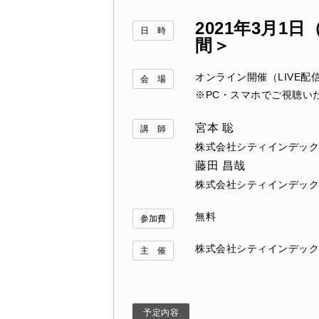
2021年3月1日
日 時
間＞
オンライン開催（LIVE配
会 場
※PC・スマホでご視聴い
宮本 聡
講 師
株式会社シティインデック
藤田 昌哉
株式会社シティインデック
無料
参加費
株式会社シティインデック
主 催
予定内容