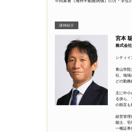
※同業者（海外不動産関係）の方・学生
講師紹介
宮本 
株式会社
シティイ
青山学院
社、地域
どの勤務
主に中小
る傍ら、
の助言も
経営管理
能士、宅
一種証券