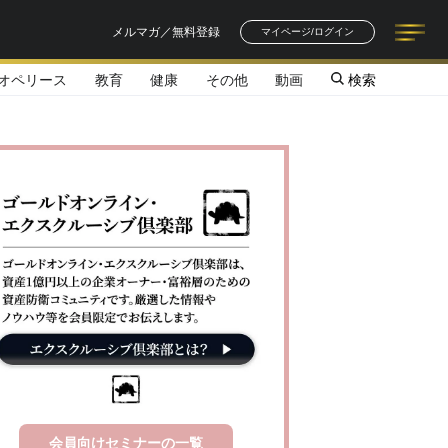
メルマガ／無料登録
マイページ/ログイン
オペリース
教育
健康
その他
動画
検索
記事一覧
連載一覧
著者一覧
書籍一覧
セミナー情報
お知らせ
会員向けセミナーの一覧