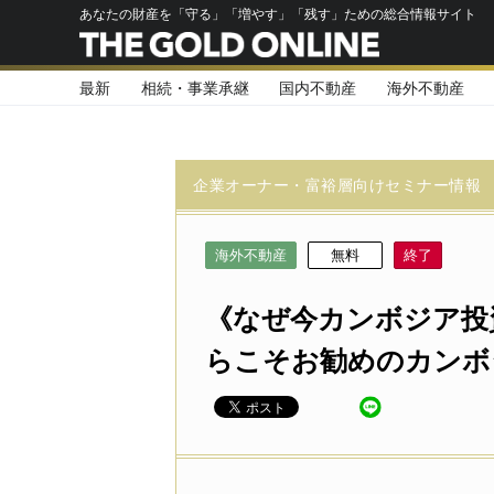
あなたの財産を「守る」「増やす」「残す」ための総合情報サイト
最新
相続・事業承継
国内不動産
海外不動産
企業オーナー・富裕層向けセミナー情報
海外不動産
無料
終了
《なぜ今カンボジア投
らこそお勧めのカンボ