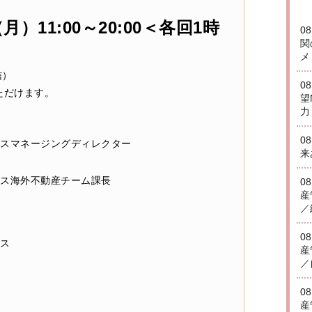
（月）11:00～20:00＜各回1時
0
関
メ
信）
0
ただけます。
望
力
0
スマネージングディレクター
来
ス海外不動産チーム課長
0
産
／
0
ス
産
／
0
産