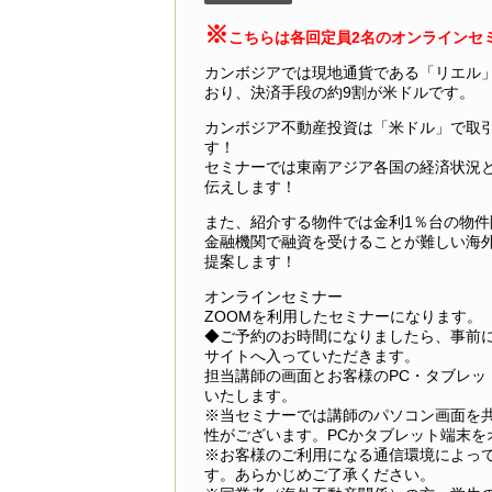
※
こちらは各回定員2名のオンラインセ
カンボジアでは現地通貨である「リエル
おり、決済手段の約9割が米ドルです。
カンボジア不動産投資は「米ドル」で取
す！
セミナーでは東南アジア各国の経済状況
伝えします！
また、紹介する物件では金利1％台の物
金融機関で融資を受けることが難しい海
提案します！
オンラインセミナー
ZOOMを利用したセミナーになります。
◆ご予約のお時間になりましたら、事前に
サイトへ入っていただきます。
担当講師の画面とお客様のPC・タブレッ
いたします。
※当セミナーでは講師のパソコン画面を
性がございます。PCかタブレット端末を
※お客様のご利用になる通信環境によっ
す。あらかじめご了承ください。