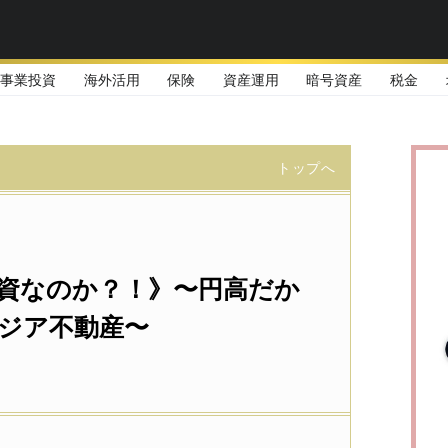
事業投資
海外活用
保険
資産運用
暗号資産
税金
トップへ
資なのか？！》〜円高だか
ジア不動産〜