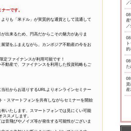
／
ミナーです。
0
」よりも「米ドル」が実質的な通貨として流通して
産
／
引が出来るため、円高だからこその魅力がありま
0
ト
と展望をふまえながら、カンボジア不動産の今をお
的
件限定ファイナンスが利用可能です！
0
外不動産で、ファイナンスを利用した投資戦略もご
た
0
資
産
当社からお送りするURLよりオンラインセミナー
ト・スマートフォンを共有しながらセミナーを開始
共有いたします。スマートフォンでは見にくい可能
オススメします。
ては音飛びやノイズ等が発生する可能性がございま