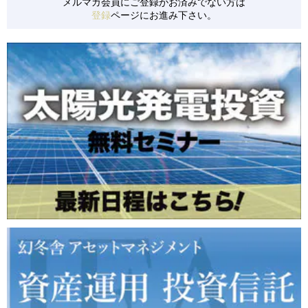
メルマガ会員にご登録がお済みでない方は
登録
ページにお進み下さい。
【S0157】 茨城県かすみがうら市/低圧/36円
【S0161】 三重県松坂市/低圧/27円
【S0155】 群馬県安中市/低圧/21円
【S0158】 北海道白糠町/低圧/24円
【S0163】 岡山県真庭市/低圧/21円
【S0152】 千葉県旭市/低圧/24円