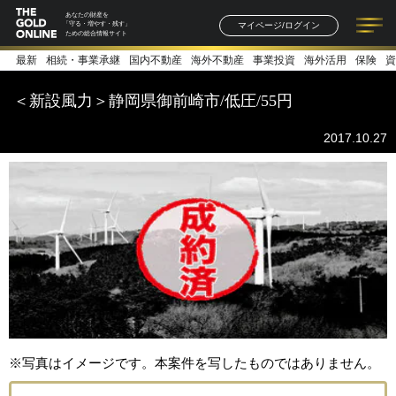
あなたの財産を
マイページ/ログイン
「守る・増やす・残す」
ための総合情報サイト
最新
相続・事業承継
国内不動産
海外不動産
事業投資
海外活用
保険
資
記事一覧
連載一覧
著者一覧
書籍一覧
セミナー情報
お知らせ
＜新設風力＞静岡県御前崎市/低圧/55円
2017.10.27
※写真はイメージです。本案件を写したものではありません。