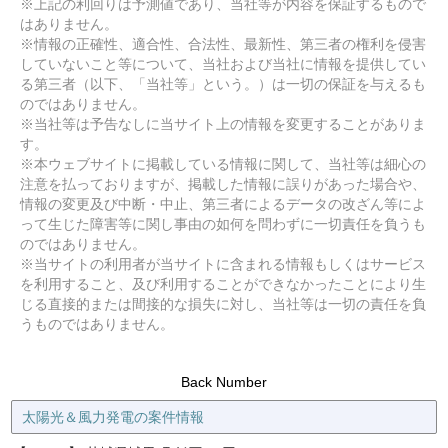
※上記の利回りは予測値であり、当社等が内容を保証するもので
はありません。
※情報の正確性、適合性、合法性、最新性、第三者の権利を侵害
していないこと等について、当社および当社に情報を提供してい
る第三者（以下、「当社等」という。）は一切の保証を与えるも
のではありません。
※当社等は予告なしに当サイト上の情報を変更することがありま
す。
※本ウェブサイトに掲載している情報に関して、当社等は細心の
注意を払っておりますが、掲載した情報に誤りがあった場合や、
情報の変更及び中断・中止、第三者によるデータの改ざん等によ
って生じた障害等に関し事由の如何を問わずに一切責任を負うも
のではありません。
※当サイトの利用者が当サイトに含まれる情報もしくはサービス
を利用すること、及び利用することができなかったことにより生
じる直接的または間接的な損失に対し、当社等は一切の責任を負
うものではありません。
Back Number
太陽光＆風力発電の案件情報