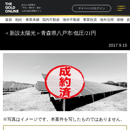
あなたの財産を
マイページ/ログイン
「守る・増やす・残す」
ための総合情報サイト
最新
相続・事業承継
国内不動産
海外不動産
事業投資
海外活用
保険
資
記事一覧
連載一覧
著者一覧
書籍一覧
セミナー情報
お知らせ
＜新設太陽光＞青森県八戸市/低圧/21円
2017.9.15
※写真はイメージです。本案件を写したものではありません。