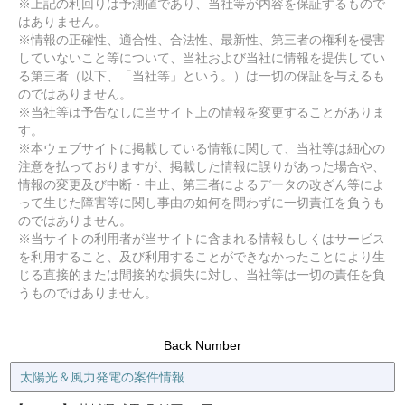
※上記の利回りは予測値であり、当社等が内容を保証するもので
はありません。
※情報の正確性、適合性、合法性、最新性、第三者の権利を侵害
していないこと等について、当社および当社に情報を提供してい
る第三者（以下、「当社等」という。）は一切の保証を与えるも
のではありません。
※当社等は予告なしに当サイト上の情報を変更することがありま
す。
※本ウェブサイトに掲載している情報に関して、当社等は細心の
注意を払っておりますが、掲載した情報に誤りがあった場合や、
情報の変更及び中断・中止、第三者によるデータの改ざん等によ
って生じた障害等に関し事由の如何を問わずに一切責任を負うも
のではありません。
※当サイトの利用者が当サイトに含まれる情報もしくはサービス
を利用すること、及び利用することができなかったことにより生
じる直接的または間接的な損失に対し、当社等は一切の責任を負
うものではありません。
Back Number
太陽光＆風力発電の案件情報