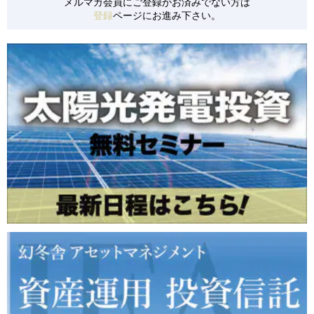
メルマガ会員にご登録がお済みでない方は
登録
ページにお進み下さい。
【S0157】 茨城県かすみがうら市/低圧/36円
【S0161】 三重県松坂市/低圧/27円
【S0155】 群馬県安中市/低圧/21円
【S0158】 北海道白糠町/低圧/24円
【S0163】 岡山県真庭市/低圧/21円
【S0152】 千葉県旭市/低圧/24円