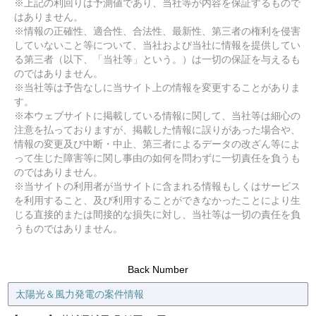
※上記の利回りは予測値であり、当社等が内容を保証するもので
はありません。
※情報の正確性、適合性、合法性、最新性、第三者の権利を侵害
していないこと等について、当社および当社に情報を提供してい
る第三者（以下、「当社等」という。）は一切の保証を与えるも
のではありません。
※当社等は予告なしに当サイト上の情報を変更することがありま
す。
※本ウェブサイトに掲載している情報に関して、当社等は細心の
注意を払っておりますが、掲載した情報に誤りがあった場合や、
情報の変更及び中断・中止、第三者によるデータの改ざん等によ
って生じた障害等に関し事由の如何を問わずに一切責任を負うも
のではありません。
※当サイトの利用者が当サイトに含まれる情報もしくはサービス
を利用すること、及び利用することができなかったことにより生
じる直接的または間接的な損失に対し、当社等は一切の責任を負
うものではありません。
Back Number
太陽光＆風力発電の案件情報