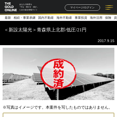
あなたの財産を
マイページ/ログイン
「守る・増やす・残す」
ための総合情報サイト
最新
相続・事業承継
国内不動産
海外不動産
事業投資
海外活用
保険
資
記事一覧
連載一覧
著者一覧
書籍一覧
セミナー情報
お知らせ
＜新設太陽光＞青森県上北郡/低圧/21円
2017.9.15
※写真はイメージです。本案件を写したものではありません。