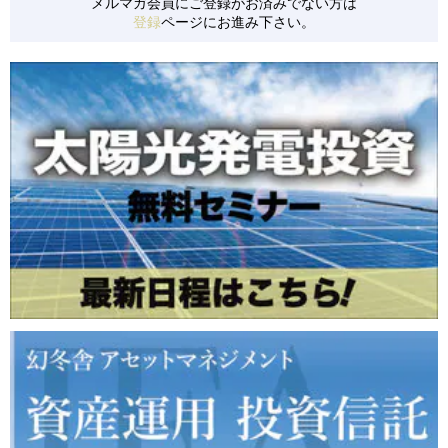
メルマガ会員にご登録がお済みでない方は
登録
ページにお進み下さい。
【S0152】 千葉県旭市/低圧/24円
【S0153】 千葉県旭市/低圧/24円
【S0154】 山梨県南都留郡/低圧/36円
【S0155】 群馬県安中市/低圧/21円
【S0157】 茨城県かすみがうら市/低圧/36円
【S0158】 北海道白糠町/低圧/24円