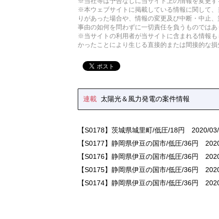
※当社等は予告なしに当サイト上の情報を変更す
※本ウェブサイトに掲載している情報に関して、
りがあった場合や、情報の変更及び中断・中止、
事由の如何を問わずに一切責任を負うものではあ
※当サイトの利用者が当サイトに含まれる情報も
かったことにより生じる直接的または間接的な損
連載
太陽光＆風力発電の案件情報
【S0178】茨城県城里町/低圧/18円
2020/03/
【S0177】静岡県伊豆の国市/低圧/36円
2020
【S0176】静岡県伊豆の国市/低圧/36円
2020
【S0175】静岡県伊豆の国市/低圧/36円
2020
【S0174】静岡県伊豆の国市/低圧/36円
2020
【S0172】埼玉県東松山市/低圧/18円
2019/1
【S0173】栃木県佐野市/低圧/18円
2019/11/