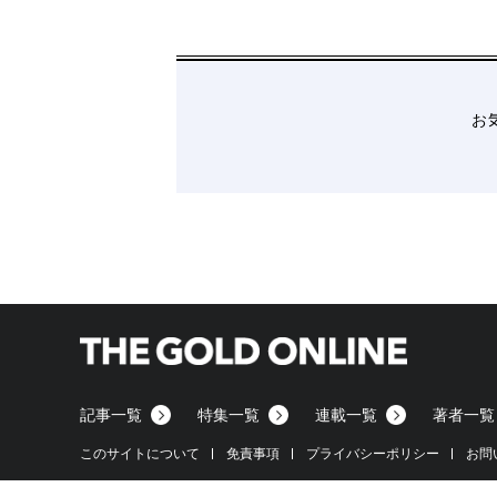
【S0170】山口県宇部市/低圧/18円
2019/11/
【S0171】山口県宇部市/低圧/18円
2019/11/
【S0165】滋賀県東近江市/低圧/18円
2019/0
【S0166】青森県東津軽郡/低圧/18円
2019/0
お
【S0167】栃木県足利市/低圧/18円
2019/05/
【S0168】栃木県佐野市/低圧/18円
2019/05/
【S0169】福岡県朝倉市/低圧/32円
2019/05/
【S0152】千葉県旭市/低圧/24円
2018/12/2
【S0153】千葉県旭市/低圧/24円
2018/12/2
【S0154】山梨県南都留郡/低圧/36円
2018/1
【S0155】群馬県安中市/低圧/21円
2018/12/
【S0157】茨城県かすみがうら市/低圧/36円
2
【S0158】北海道白糠町/低圧/24円
2018/12/
記事一覧
特集一覧
連載一覧
著者一覧
このサイトについて
免責事項
プライバシーポリシー
お問