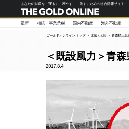
あなたの財産を「守る」「増やす」「残す」ための総合情報サイト
最新
相続・事業承継
国内不動産
海外不動産
ゴールドオンライン トップ
>
北風と太陽
>
青森県上北郡
＜既設風力＞青森県
2017.8.4