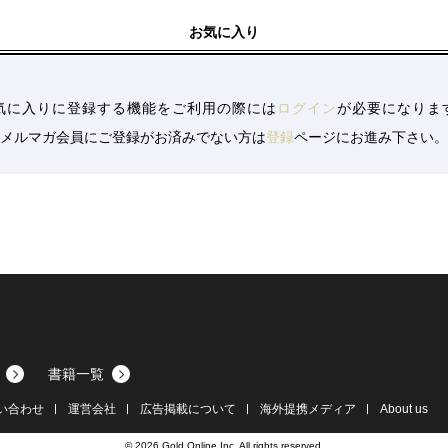
14
お気に入り
14
5/19
5/19
気に入りに登録する機能をご利用の際には
ログイン
が必要になりま
19
メルマガ会員にご登録がお済みでない方は
登録
ページにお進み下さい。
19
19
0
0
2/20
20
018/12/20
20
書籍一覧
い合わせ
運営会社
広告掲載について
海外提携メディア
About us
© 2026 Gold Online Inc. All rights reserved.