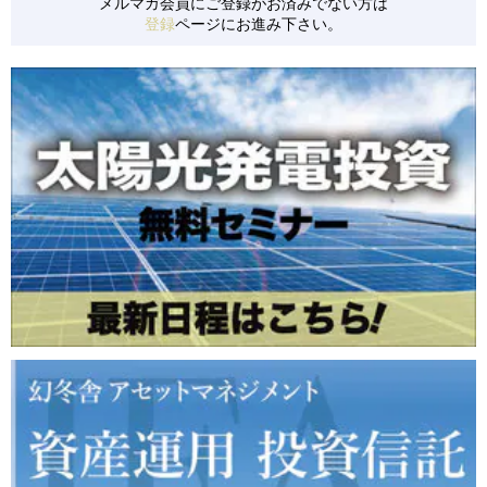
メルマガ会員にご登録がお済みでない方は
登録
ページにお進み下さい。
【S0152】 千葉県旭市/低圧/24円
【S0153】 千葉県旭市/低圧/24円
【S0154】 山梨県南都留郡/低圧/36円
【S0155】 群馬県安中市/低圧/21円
【S0157】 茨城県かすみがうら市/低圧/36円
【S0158】 北海道白糠町/低圧/24円