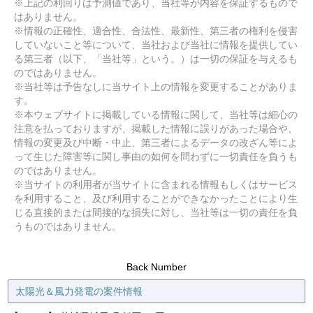
※上記の利回りは予測値であり、当社等が内容を保証するもので
はありません。
※情報の正確性、適合性、合法性、最新性、第三者の権利を侵害
していないこと等について、当社および当社に情報を提供してい
る第三者（以下、「当社等」という。）は一切の保証を与えるも
のではありません。
※当社等は予告なしに当サイト上の情報を変更することがありま
す。
※本ウェブサイトに掲載している情報に関して、当社等は細心の
注意を払っておりますが、掲載した情報に誤りがあった場合や、
情報の変更及び中断・中止、第三者によるデータの改ざん等によ
って生じた障害等に関し事由の如何を問わずに一切責任を負うも
のではありません。
※当サイトの利用者が当サイトに含まれる情報もしくはサービス
を利用すること、及び利用することができなかったことにより生
じる直接的または間接的な損失に対し、当社等は一切の責任を負
うものではありません。
Back Number
太陽光＆風力発電の案件情報