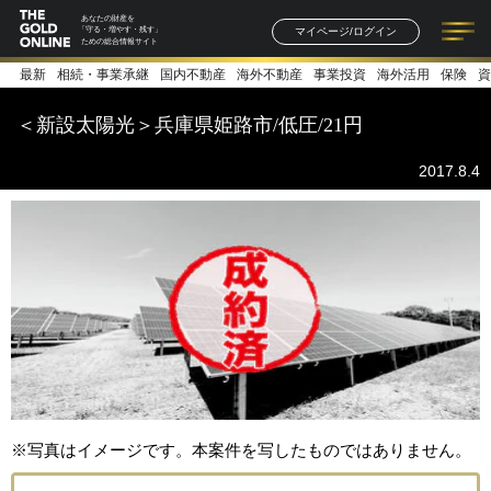
あなたの財産を
マイページ/ログイン
「守る・増やす・残す」
ための総合情報サイト
最新
相続・事業承継
国内不動産
海外不動産
事業投資
海外活用
保険
資
記事一覧
連載一覧
著者一覧
書籍一覧
セミナー情報
お知らせ
＜新設太陽光＞兵庫県姫路市/低圧/21円
2017.8.4
※写真はイメージです。本案件を写したものではありません。