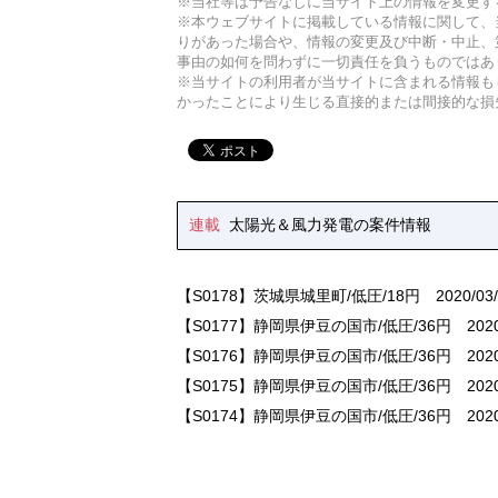
※当社等は予告なしに当サイト上の情報を変更す
※本ウェブサイトに掲載している情報に関して、
りがあった場合や、情報の変更及び中断・中止、
事由の如何を問わずに一切責任を負うものではあ
※当サイトの利用者が当サイトに含まれる情報も
かったことにより生じる直接的または間接的な損
連載
太陽光＆風力発電の案件情報
【S0178】茨城県城里町/低圧/18円
2020/03/
【S0177】静岡県伊豆の国市/低圧/36円
2020
【S0176】静岡県伊豆の国市/低圧/36円
2020
【S0175】静岡県伊豆の国市/低圧/36円
2020
【S0174】静岡県伊豆の国市/低圧/36円
2020
【S0173】栃木県佐野市/低圧/18円
2019/11/
【S0172】埼玉県東松山市/低圧/18円
2019/1