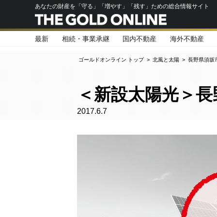
あなたの財産を「守る」「増やす」「残す」ための総合情報サイト
最新
相続・事業承継
国内不動産
海外不動産
ゴールドオンライン トップ
>
北風と太陽
>
長野県須坂
＜新設太陽光＞長
2017.6.7