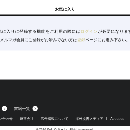
14
お気に入り
14
19
5/19
気に入りに登録する機能をご利用の際には
ログイン
が必要になりま
19
メルマガ会員にご登録がお済みでない方は
登録
ページにお進み下さい。
5/19
19
018/12/20
20
20
20
20
0
書籍一覧
い合わせ
運営会社
広告掲載について
海外提携メディア
About us
© 2026 Gold Online Inc. All rights reserved.