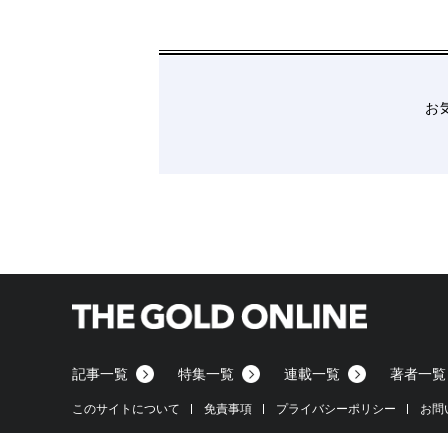
【S0170】山口県宇部市/低圧/18円
2019/11/
【S0171】山口県宇部市/低圧/18円
2019/11/
【S0169】福岡県朝倉市/低圧/32円
2019/05/
【S0166】青森県東津軽郡/低圧/18円
2019/0
お
【S0167】栃木県足利市/低圧/18円
2019/05/
【S0165】滋賀県東近江市/低圧/18円
2019/0
【S0168】栃木県佐野市/低圧/18円
2019/05/
【S0157】茨城県かすみがうら市/低圧/36円
2
【S0161】三重県松坂市/低圧/27円
2018/12/
【S0155】群馬県安中市/低圧/21円
2018/12/
【S0158】北海道白糠町/低圧/24円
2018/12/
【S0163】岡山県真庭市/低圧/21円
2018/12/
【S0152】千葉県旭市/低圧/24円
2018/12/2
記事一覧
特集一覧
連載一覧
著者一覧
このサイトについて
免責事項
プライバシーポリシー
お問