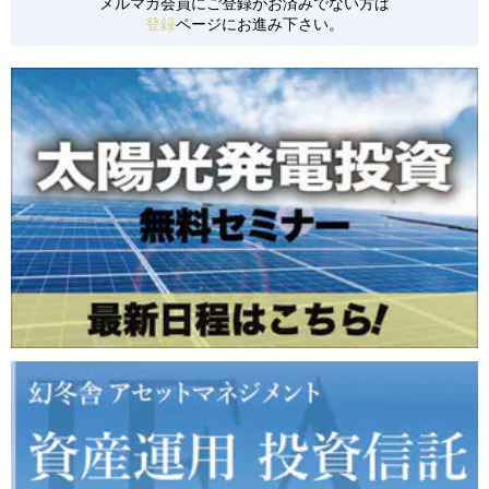
メルマガ会員にご登録がお済みでない方は
登録
ページにお進み下さい。
【S0152】 千葉県旭市/低圧/24円
【S0153】 千葉県旭市/低圧/24円
【S0154】 山梨県南都留郡/低圧/36円
【S0155】 群馬県安中市/低圧/21円
【S0157】 茨城県かすみがうら市/低圧/36円
【S0158】 北海道白糠町/低圧/24円