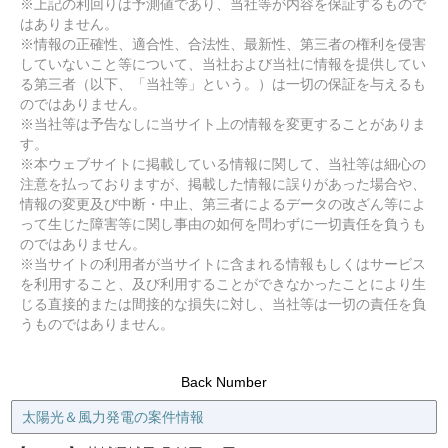
※上記の利回りは予測値であり、当社等が内容を保証するもので
はありません。
※情報の正確性、適合性、合法性、最新性、第三者の権利を侵害
していないこと等について、当社および当社に情報を提供してい
る第三者（以下、「当社等」という。）は一切の保証を与えるも
のではありません。
※当社等は予告なしに当サイト上の情報を変更することがありま
す。
※本ウェブサイトに掲載している情報に関して、当社等は細心の
注意を払っておりますが、掲載した情報に誤りがあった場合や、
情報の変更及び中断・中止、第三者によるデータの改ざん等によ
って生じた障害等に関し事由の如何を問わずに一切責任を負うも
のではありません。
※当サイトの利用者が当サイトに含まれる情報もしくはサービス
を利用すること、及び利用することができなかったことにより生
じる直接的または間接的な損失に対し、当社等は一切の責任を負
うものではありません。
Back Number
太陽光＆風力発電の案件情報