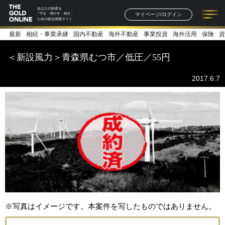
あなたの財産を
マイページ/ログイン
「守る・増やす・残す」
ための総合情報サイト
最新
相続・事業承継
国内不動産
海外不動産
事業投資
海外活用
保険
資
記事一覧
連載一覧
著者一覧
書籍一覧
セミナー情報
お知らせ
＜新設風力＞青森県むつ市／低圧／55円
2017.6.7
※写真はイメージです。本案件を写したものではありません。