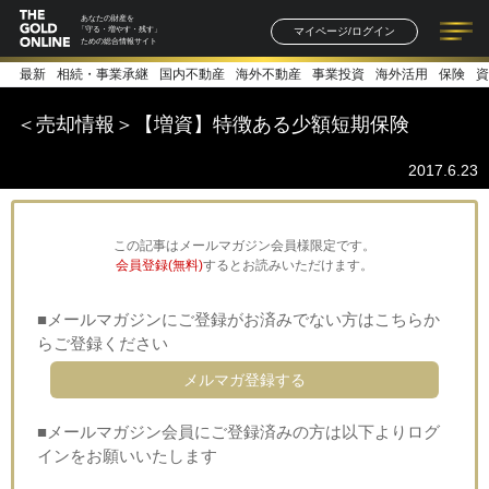
あなたの財産を
マイページ/ログイン
「守る・増やす・残す」
ための総合情報サイト
最新
相続・事業承継
国内不動産
海外不動産
事業投資
海外活用
保険
資
記事一覧
連載一覧
著者一覧
書籍一覧
セミナー情報
お知らせ
＜売却情報＞【増資】特徴ある少額短期保険
2017.6.23
この記事はメールマガジン会員様限定です。
会員登録(無料)
するとお読みいただけます。
■メールマガジンにご登録がお済みでない方はこちらか
らご登録ください
メルマガ登録する
■メールマガジン会員にご登録済みの方は以下よりログ
インをお願いいたします