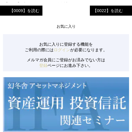
【0144】 中国のシステム開発会社
【0009】を読む
【0022】を読む
【0141】 ECサイトでの資格取得ゼミ運営会社
【0137】 京都市の旅館①（旅館業付ゲストハウス）
お気に入り
【0138】 京都市の旅館②（旅館業付ゲストハウス）
【0139】 アパレルキャラクターブランド
お気に入りに登録する機能を
ご利用の際には
ログイン
が必要になります。
【0140】 中国地方のビジネスホテル
メルマガ会員にご登録がお済みでない方は
【0133】 児童発達支援事業所のFC投資
登録
ページにお進み下さい。
【0134】 長野県のリゾートペンション
【0135】 清掃サービス会社
【0136】 都内のレジデンス保有会社
【0130】 リピーターを多く抱える飲食店
【0131】 美容系商材を扱う小売&卸売業
【0132】 新設のコインランドリー