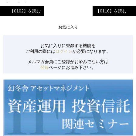
【0142】 高級イタリアンレストラン
【0102】を読む
【0116】を読む
【0141】 ECサイトでの資格取得ゼミ運営会社
【0139】 アパレルキャラクターブランド
お気に入り
【0137】 京都市の旅館①（旅館業付ゲストハウス）
【0140】 中国地方のビジネスホテル
お気に入りに登録する機能を
ご利用の際には
ログイン
が必要になります。
【0138】 京都市の旅館②（旅館業付ゲストハウス）
メルマガ会員にご登録がお済みでない方は
【0134】 長野県のリゾートペンション
登録
ページにお進み下さい。
【0135】 清掃サービス会社
【0133】 児童発達支援事業所のFC投資
【0136】 都内のレジデンス保有会社
【0131】 美容系商材を扱う小売&卸売業
【0132】 新設のコインランドリー
【0130】 リピーターを多く抱える飲食店