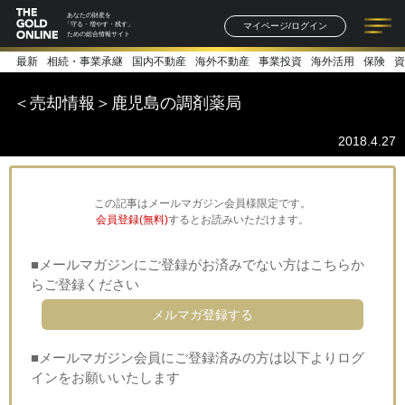
あなたの財産を
マイページ/ログイン
「守る・増やす・残す」
ための総合情報サイト
最新
相続・事業承継
国内不動産
海外不動産
事業投資
海外活用
保険
資
記事一覧
連載一覧
著者一覧
書籍一覧
セミナー情報
お知らせ
＜売却情報＞鹿児島の調剤薬局
2018.4.27
この記事はメールマガジン会員様限定です。
会員登録(無料)
するとお読みいただけます。
■メールマガジンにご登録がお済みでない方はこちらか
らご登録ください
メルマガ登録する
■メールマガジン会員にご登録済みの方は以下よりログ
インをお願いいたします