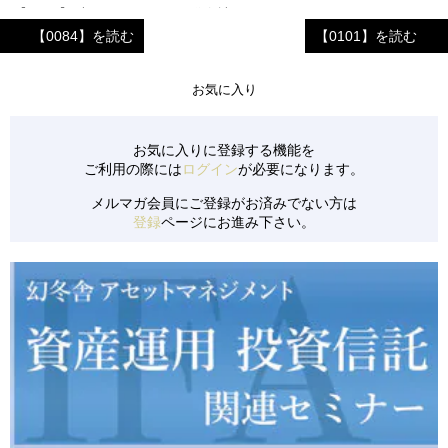
【0144】 中国のシステム開発会社
【0084】を読む
【0101】を読む
【0141】 ECサイトでの資格取得ゼミ運営会社
【0137】 京都市の旅館①（旅館業付ゲストハウス）
お気に入り
【0138】 京都市の旅館②（旅館業付ゲストハウス）
【0139】 アパレルキャラクターブランド
お気に入りに登録する機能を
ご利用の際には
ログイン
が必要になります。
【0140】 中国地方のビジネスホテル
メルマガ会員にご登録がお済みでない方は
【0133】 児童発達支援事業所のFC投資
登録
ページにお進み下さい。
【0134】 長野県のリゾートペンション
【0135】 清掃サービス会社
【0136】 都内のレジデンス保有会社
【0130】 リピーターを多く抱える飲食店
【0131】 美容系商材を扱う小売&卸売業
【0132】 新設のコインランドリー