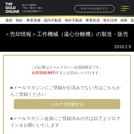
あなたの財産を
マイページ/ログイン
「守る・増やす・残す」
ための総合情報サイト
最新
相続・事業承継
国内不動産
海外不動産
事業投資
海外活用
保険
資
記事一覧
連載一覧
著者一覧
書籍一覧
セミナー情報
お知らせ
＜売却情報＞工作機械（遠心分離機）の製造・販売
2018.2.9
この記事はメールマガジン会員様限定です。
会員登録(無料)
するとお読みいただけます。
■メールマガジンにご登録がお済みでない方はこちらか
らご登録ください
メルマガ登録する
■メールマガジン会員にご登録済みの方は以下よりログ
インをお願いいたします