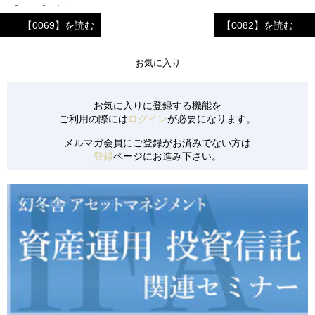
【0142】 高級イタリアンレストラン
【0069】を読む
【0082】を読む
【0141】 ECサイトでの資格取得ゼミ運営会社
【0139】 アパレルキャラクターブランド
お気に入り
【0137】 京都市の旅館①（旅館業付ゲストハウス）
【0140】 中国地方のビジネスホテル
お気に入りに登録する機能を
ご利用の際には
ログイン
が必要になります。
【0138】 京都市の旅館②（旅館業付ゲストハウス）
メルマガ会員にご登録がお済みでない方は
【0134】 長野県のリゾートペンション
登録
ページにお進み下さい。
【0135】 清掃サービス会社
【0133】 児童発達支援事業所のFC投資
【0136】 都内のレジデンス保有会社
【0131】 美容系商材を扱う小売&卸売業
【0132】 新設のコインランドリー
【0130】 リピーターを多く抱える飲食店