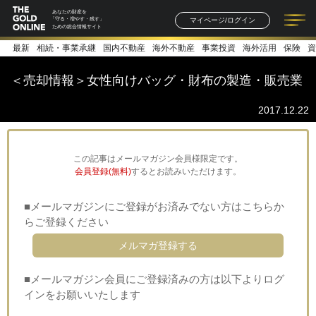
あなたの財産を
マイページ/ログイン
「守る・増やす・残す」
ための総合情報サイト
最新
相続・事業承継
国内不動産
海外不動産
事業投資
海外活用
保険
資
記事一覧
連載一覧
著者一覧
書籍一覧
セミナー情報
お知らせ
＜売却情報＞女性向けバッグ・財布の製造・販売業
2017.12.22
この記事はメールマガジン会員様限定です。
会員登録(無料)
するとお読みいただけます。
■メールマガジンにご登録がお済みでない方はこちらか
らご登録ください
メルマガ登録する
■メールマガジン会員にご登録済みの方は以下よりログ
インをお願いいたします